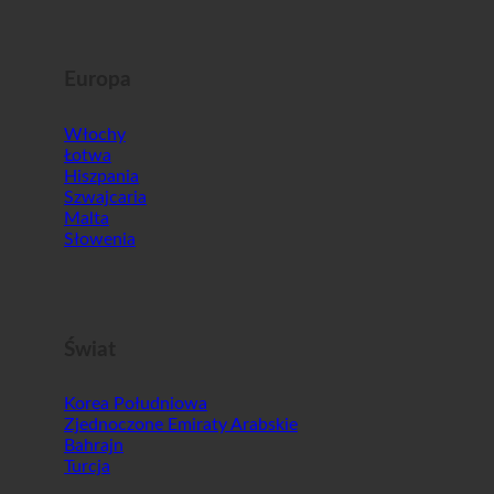
Europa
Włochy
Łotwa
Hiszpania
Szwajcaria
Malta
Słowenia
Świat
Korea Południowa
Zjednoczone Emiraty Arabskie
Bahrajn
Turcja