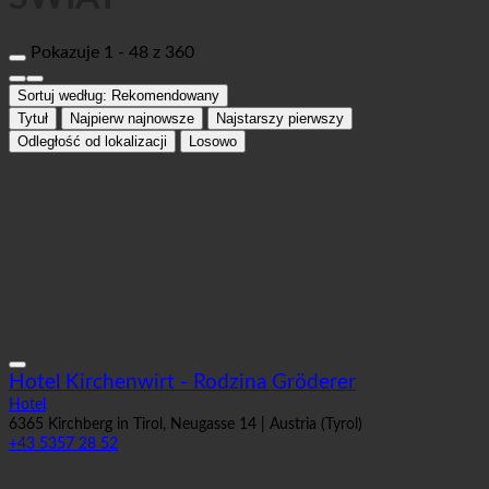
Pokazuje 1 - 48 z 360
Sortuj według:
Rekomendowany
Tytuł
Najpierw najnowsze
Najstarszy pierwszy
Odległość od lokalizacji
Losowo
Hotel Kirchenwirt - Rodzina Gröderer
Hotel
6365 Kirchberg in Tirol, Neugasse 14 | Austria (Tyrol)
+43 5357 28 52