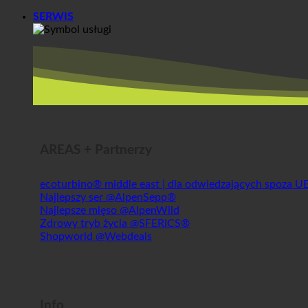
SERWIS
AREAS + Partnerzy
ecoturbino® middle east | dla odwiedzających spoza U
Najlepszy ser @AlpenSepp®
Najlepsze mięso @AlpenWild
Zdrowy tryb życia @SFERICS®
Shopworld @Webdeals
Info