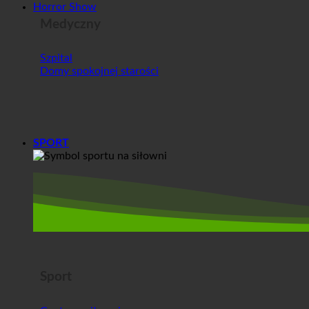
Medyczny
Szpital
Domy spokojnej starości
SPORT
Sport
Centrum siłowni