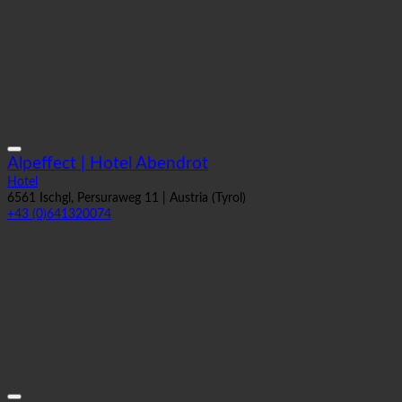
Alpeffect | Hotel Abendrot
Hotel
6561 Ischgl, Persuraweg 11 | Austria (Tyrol)
+43 (0)641320074
Ośrodek wypoczynkowy Dachsteinkönig