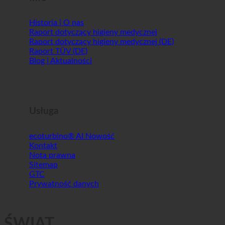
Historia | O nas
Raport dotyczący higieny medycznej
Raport dotyczący higieny medycznej (DE)
Raport TÜV (DE)
Blog | Aktualności
Usługa
ecoturbino® AI
Kontakt
Nota prawna
Sitemap
GTC
Prywatność danych
ŚWIAT