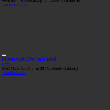
Hotel
9546 Bach, Wasserfallweg 12 | Oostenrijk (Kärnten)
+43 42 40 82 62
Morgenzeit Wellnesshotel
Hotel
5761 Maria Alm, Urchen 38 | Oostenrijk (Salzburg)
+43658424424