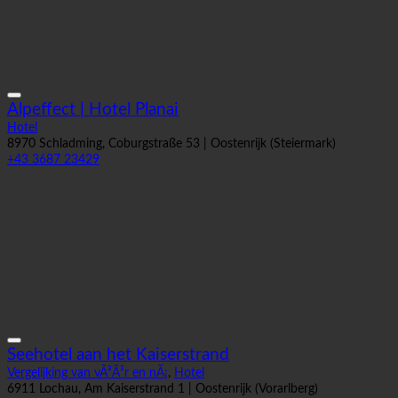
Alpeffect | Hotel Planai
Hotel
8970 Schladming, Coburgstraße 53 | Oostenrijk (Steiermark)
+43 3687 23429
Seehotel aan het Kaiserstrand
Vergelijking van vÃ³Ã³r en nÃ¡
,
Hotel