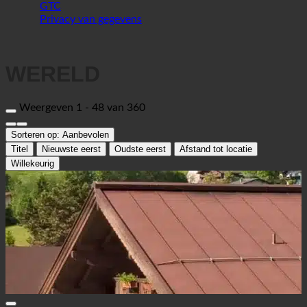
Sitemap
GTC
Privacy van gegevens
WERELD
Weergeven 1 - 48 van 360
Sorteren op:
Aanbevolen
Titel
Nieuwste eerst
Oudste eerst
Afstand tot locatie
Willekeurig