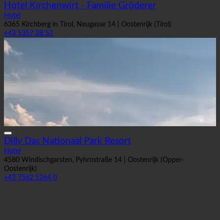
Hotel Kirchenwirt - Familie Gröderer
Hotel
6365 Kirchberg in Tirol, Neugasse 14 | Oostenrijk (Tirol)
+43 5357 28 52
Dilly Das Nationaal Park Resort
Hotel
4580 Windischgarsten, Pyhrnstraße 14 | Oostenrijk (Opper-
Oostenrijk)
+43 7562 5264 0