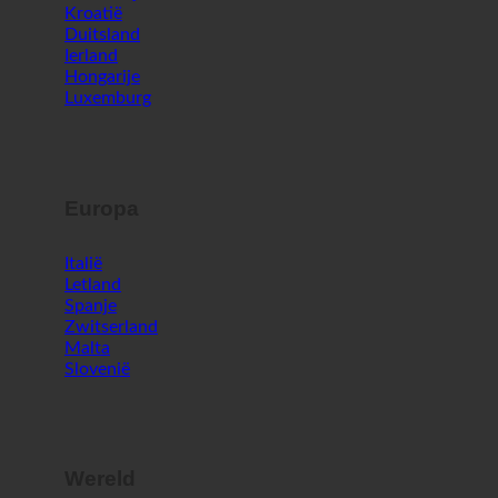
Oostenrijk
Kroatië
Duitsland
Ierland
Hongarije
Luxemburg
Europa
Italië
Letland
Spanje
Zwitserland
Malta
Slovenië