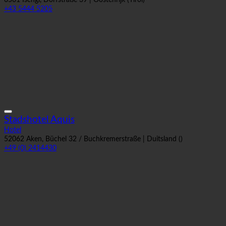
Hotel
6561 Ischgl, Dorfstraße 39 | Oostenrijk (Tirol)
+43 5444 5205
Stadshotel Aquis
Hotel
52062 Aken, Büchel 32 / Buchkremerstraße | Duitsland ()
+49 (0) 2414430