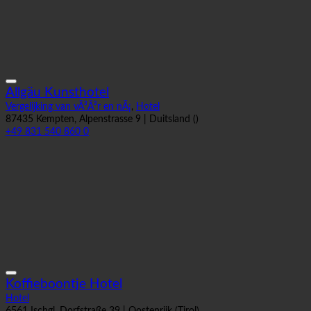
Allgäu Kunsthotel
Vergelijking van vÃ³Ã³r en nÃ¡
,
Hotel
87435 Kempten, Alpenstrasse 9 | Duitsland ()
+49 831 540 860 0
Koffieboontje Hotel