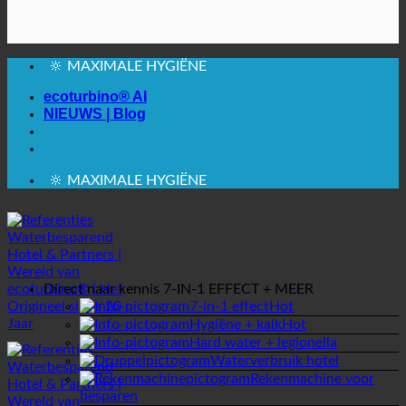
🔆 MAXIMALE HYGIËNE
✚ MEDISCH UITDRUKKELIJK AANBEVOLEN
BESPARING. DUURZAAM.
ecoturbino® AI
KWALITEIT + VERTROUWEN + GARANTIE |
NIEUWS | Blog
WERELDWIJD IN GEBRUIK
🔆 MAXIMALE HYGIËNE
✚ MEDISCH UITDRUKKELIJK AANBEVOLEN
BESPARING. DUURZAAM.
KWALITEIT + VERTROUWEN + GARANTIE |
WERELDWIJD IN GEBRUIK
Direct naar kennis
7-IN-1 EFFECT + MEER
7-in-1 effect
Hygiëne + kalk
Hard water + legionella
Waterverbruik hotel
Rekenmachine voor