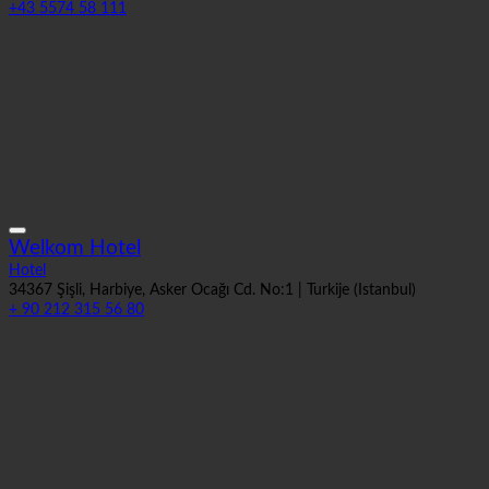
6911 Lochau, Am Kaiserstrand 1 | Oostenrijk (Vorarlberg)
+43 5574 58 111
Welkom Hotel
Hotel
34367 Şişli, Harbiye, Asker Ocağı Cd. No:1 | Turkije (Istanbul)
+ 90 212 315 56 80