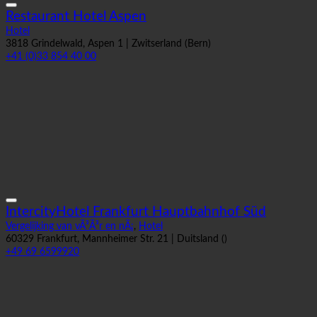
Restaurant Hotel Aspen
Hotel
3818 Grindelwald, Aspen 1 | Zwitserland (Bern)
+41 (0)33 854 40 00
IntercityHotel Frankfurt Hauptbahnhof Süd
Vergelijking van vÃ³Ã³r en nÃ¡
,
Hotel
60329 Frankfurt, Mannheimer Str. 21 | Duitsland ()
+49 69 6599920