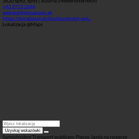
Zakładka
Informacje kontaktowe
3620 Spitz, Spitz | Austria (Niederösterreich)
+43 2713 2644
weingut@donabaum.at
https://donabaum.at/boutiquehotel-wei...
Lokalizacja @Maps