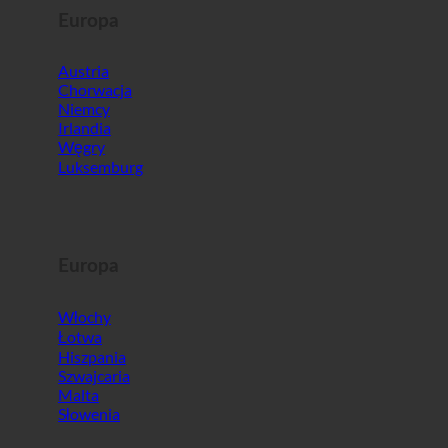
Europa
Austria
Chorwacja
Niemcy
Irlandia
Węgry
Luksemburg
Europa
Włochy
Łotwa
Hiszpania
Szwajcaria
Malta