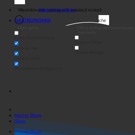
Sklep
Biznes
Sklep internetowy
Suche
GASTRONOMIA
Filtry ogólne
Filtruj według niestandardowego
typu postu
Exakte Übereinstimmung
Suche auf Seiten
Suche im Titel
Suche in Beiträgen
Suche im Inhalt
Wyszukiwanie we fragmencie
Horror Show