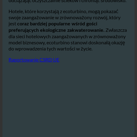
Podobnie, poprzez redukcję ilości
cieplarnianych.
ścieków, mniejsza ich ilość trafia do kanalizacji,
odciążając oczyszczalnie ścieków i chroniąc środowisko.
Hotele, które korzystają z ecoturbino, mogą pokazać
swoje zaangażowanie w zrównoważony rozwój, który
jest
coraz bardziej popularne wśród gości
Zwłaszcza
preferujących ekologiczne zakwaterowanie.
dla sieci hotelowych zaangażowanych w zrównoważony
model biznesowy, ecoturbino stanowi doskonałą okazję
do wprowadzenia tych wartości w życie.
Raportowanie CSRD UE