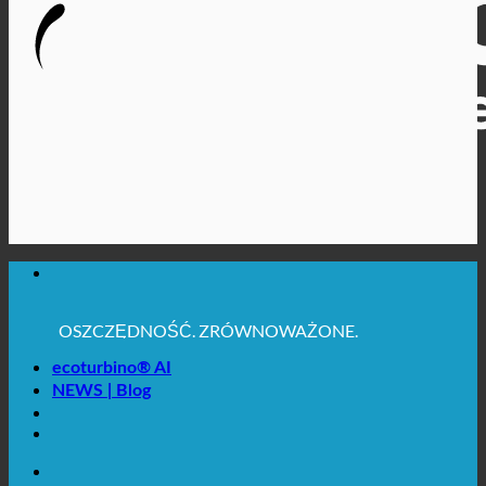
MAKSYMALNA HIGIENA SANITARNA
✚ WYRAŹNIE ZALECANE Z MEDYCZNEGO PUNKTU
WIDZENIA
OSZCZĘDNOŚĆ. ZRÓWNOWAŻONE.
JAKOŚĆ + ZAUFANIE + GWARANCJA | W UŻYCIU
NA CAŁYM ŚWIECIE
ecoturbino® AI
NEWS | Blog