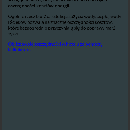
Zwłaszcza w branży hotelarsko-gastronomicznej, gdzie
konsekwentne i
Komfortowe zaopatrzenie w ciepłą
wodę jest niezbędne, co prowadzi do znacznych
oszczędności kosztów energii.
Ogólnie rzecz biorąc, redukcja zużycia wody, ciepłej wody
i ścieków pozwala na znaczne oszczędności kosztów,
które bezpośrednio przyczyniają się do poprawy marż
zysku.
Oblicz swoje oszczędności w hotelu za pomocą
kalkulatora