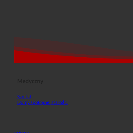
Medyczny
Szpital
Domy spokojnej starości