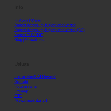
Info
Historia | O nas
Raport dotyczący higieny medycznej
Raport dotyczący higieny medycznej (DE)
Raport TÜV (DE)
Blog | Aktualności
Usługa
ecoturbino® AI
Kontakt
Nota prawna
Sitemap
GTC