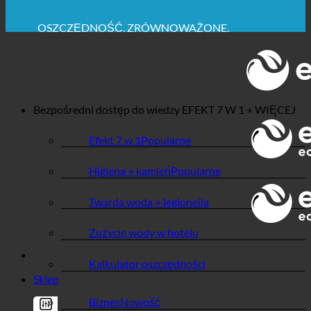
MAKSYMALNA HIGIENA SANITARNA
✚ WYRAŹNIE ZALECANE Z MEDYCZNEGO PUNKTU
WIDZENIA
OSZCZĘDNOŚĆ. ZRÓWNOWAŻONE.
JAKOŚĆ + ZAUFANIE + GWARANCJA | W UŻYCIU
NA CAŁYM ŚWIECIE
Bezpośredni dostęp do wiedzy
EFEKT 7 W 1 + WIĘCEJ
Efekt 7 w 1
Higiena + kamień
Twarda woda + legionella
Zużycie wody w hotelu
Kalkulator oszczędności