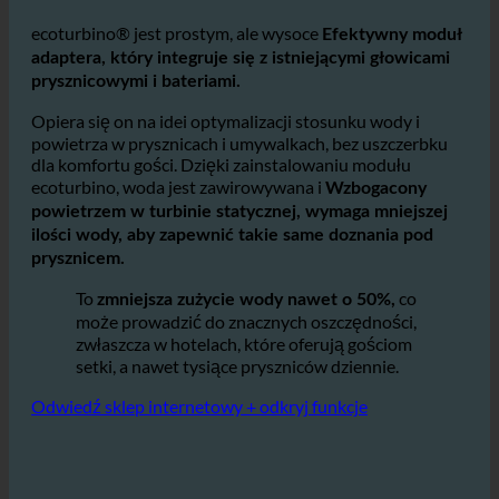
Jak działa ecoturbino® w hotelowych
łazienkach i prysznicach?
ecoturbino® jest prostym, ale wysoce
Efektywny moduł
adaptera, który integruje się z istniejącymi głowicami
prysznicowymi i bateriami.
Opiera się on na idei optymalizacji stosunku wody i
powietrza w prysznicach i umywalkach, bez uszczerbku
dla komfortu gości. Dzięki zainstalowaniu modułu
ecoturbino, woda jest zawirowywana i
Wzbogacony
powietrzem w turbinie statycznej, wymaga mniejszej
ilości wody, aby zapewnić takie same doznania pod
prysznicem.
To
co
zmniejsza zużycie wody nawet o 50%,
może prowadzić do znacznych oszczędności,
zwłaszcza w hotelach, które oferują gościom
setki, a nawet tysiące pryszniców dziennie.
Odwiedź sklep internetowy + odkryj funkcje