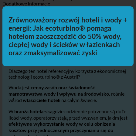
Uzyskaj wskazówki
Samochodem
Transport publiczny
Pieszo
Jazda na rowerze
Dodatkowe informacje
Zrównoważony rozwój hoteli i wody +
energii: Jak ecoturbino® pomaga
hotelom zaoszczędzić do 50% wody,
ciepłej wody i ścieków w łazienkach
oraz zmaksymalizować zyski
Dlaczego ten hotel referencyjny korzysta z ekonomicznej
technologii ecoturbino® z Austrii?
Woda jest
cenny zasób oraz świadomość
rośnie
marnotrawstwa wody i wpływu na środowisko.
wśród
na całym świecie.
właściciele hoteli
W
gdzie codziennie potrzebne są duże
branża hotelarska
ilości wody, operatorzy stają przed wyzwaniem, jakim jest