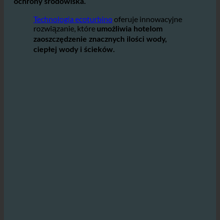
efektywne wykorzystanie wody w celu obniżenia
kosztów przy jednoczesnym przyczynianiu się do
ochrony środowiska.
Technologia ecoturbino
oferuje innowacyjne
rozwiązanie, które
umożliwia hotelom
zaoszczędzenie znacznych ilości wody,
ciepłej wody i ścieków.