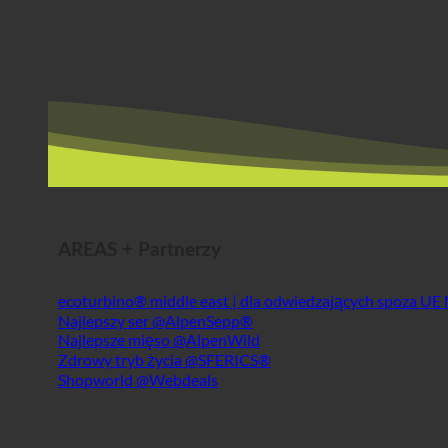
AREAS + Partnerzy
ecoturbino® middle east | dla odwiedzających spoza UE
Najlepszy ser @AlpenSepp®
Najlepsze mięso @AlpenWild
Zdrowy tryb życia @SFERICS®
Shopworld @Webdeals