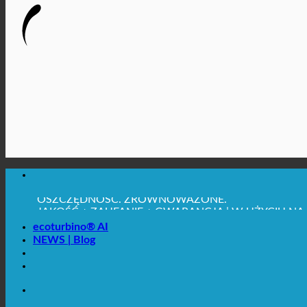
MAKSYMALNA HIGIENA SANITARNA
✚ WYRAŹNIE ZALECANE Z MEDYCZNEGO PUNKTU 
OSZCZĘDNOŚĆ. ZRÓWNOWAŻONE.
JAKOŚĆ + ZAUFANIE + GWARANCJA | W UŻYCIU NA
ecoturbino® AI
NEWS | Blog
MAKSYMALNA HIGIENA SANITARNA