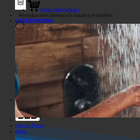
Biznes
Sklep internetowy
GASTRONOMIA
Filtry ogólne
Filtruj według niestandardowego
typu postu
Exakte Übereinstimmung
Suche auf Seiten
Suche im Titel
Suche in Beiträgen
Suche im Inhalt
Wyszukiwanie we fragmencie
Horror Show
Sklep