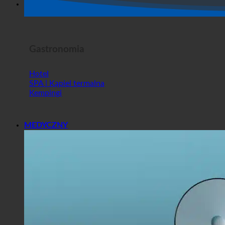
Horror Show
Gastronomia
Hotel
SPA | Kąpiel termalna
Kempingi
MEDYCZNY