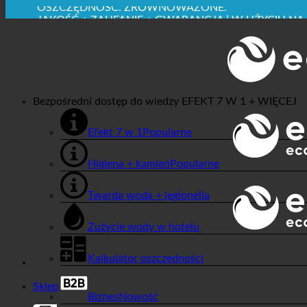
✚ WYRAŹNIE ZALECANE Z MEDYCZNEGO PUNKTU 
OSZCZĘDNOŚĆ. ZRÓWNOWAŻONE.
JAKOŚĆ + ZAUFANIE + GWARANCJA | W UŻYCIU NA
Bezpośredni dostęp do wiedzy
EFEKT 7 W 1 + WIĘCEJ
Efekt 7 w 1
Higiena + kamień
Twarda woda + legionella
Zużycie wody w hotelu
Kalkulator oszczędności
Sklep