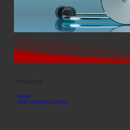
Medyczny
Szpital
Domy spokojnej starości