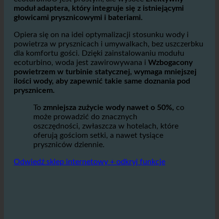
łazienkach i prysznicach?
ecoturbino® jest prostym, ale wysoce
Efektywny
moduł adaptera, który integruje się z istniejącymi
głowicami prysznicowymi i bateriami.
Opiera się on na idei optymalizacji stosunku wody i
powietrza w prysznicach i umywalkach, bez uszczerbku
dla komfortu gości. Dzięki zainstalowaniu modułu
ecoturbino, woda jest zawirowywana i
Wzbogacony
powietrzem w turbinie statycznej, wymaga mniejszej
ilości wody, aby zapewnić takie same doznania pod
prysznicem.
To
zmniejsza zużycie wody nawet o 50%,
co
może prowadzić do znacznych
oszczędności, zwłaszcza w hotelach, które
oferują gościom setki, a nawet tysiące
pryszniców dziennie.
Odwiedź sklep internetowy + odkryj funkcje