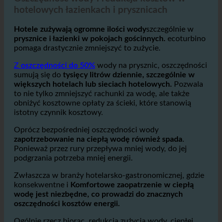
2. Oszczędność wody i redukcja kosztów w hotelach
Oszczędność wody i redukcja kosztów w
hotelowych łazienkach i prysznicach
Hotele zużywają ogromne ilości wody
szczególnie w
prysznice i łazienki w pokojach gościnnych.
ecoturbino
pomaga drastycznie zmniejszyć to zużycie.
Z
oszczędności do 50%
wody na prysznic, oszczędności
sumują się do
tysięcy litrów dziennie, szczególnie w
większych hotelach lub sieciach hotelowych.
Pozwala
to nie tylko zmniejszyć rachunki za wodę, ale także
obniżyć kosztowne opłaty za ścieki, które stanowią
istotny czynnik kosztowy.
Oprócz bezpośredniej oszczędności wody
zapotrzebowanie na ciepłą wodę również spada
.
Ponieważ przez rury przepływa mniej wody, do jej
podgrzania potrzeba mniej energii.
Zwłaszcza w branży hotelarsko-gastronomicznej, gdzie
konsekwentne i
Komfortowe zaopatrzenie w ciepłą
wodę jest niezbędne, co prowadzi do znacznych