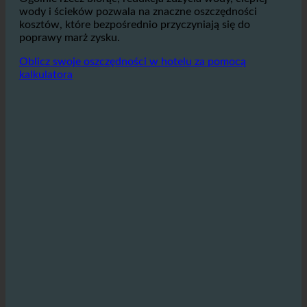
oszczędności kosztów energii.
Ogólnie rzecz biorąc, redukcja zużycia wody, ciepłej
wody i ścieków pozwala na znaczne oszczędności
kosztów, które bezpośrednio przyczyniają się do
poprawy marż zysku.
Oblicz swoje oszczędności w hotelu za pomocą
kalkulatora