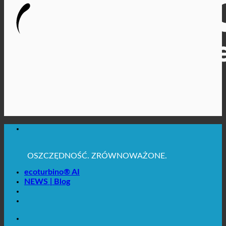
MAKSYMALNA HIGIENA SANITARNA
✚ WYRAŹNIE ZALECANE Z MEDYCZNEGO
PUNKTU WIDZENIA
OSZCZĘDNOŚĆ. ZRÓWNOWAŻONE.
JAKOŚĆ + ZAUFANIE + GWARANCJA | W UŻYCIU
NA CAŁYM ŚWIECIE
ecoturbino® AI
NEWS | Blog