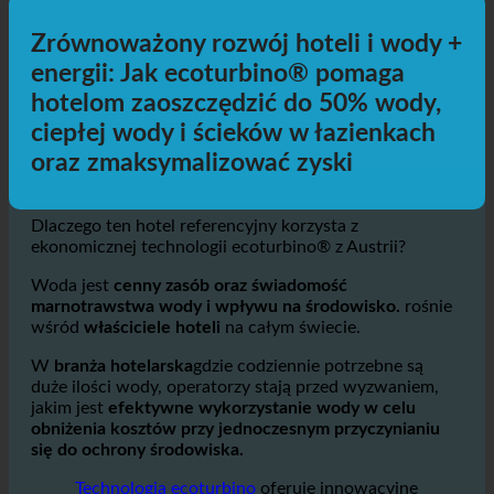
Samochodem
Transport publiczny
Pieszo
Jazda na rowerze
Dodatkowe informacje
Zrównoważony rozwój hoteli i wody +
energii: Jak ecoturbino® pomaga
hotelom zaoszczędzić do 50% wody,
ciepłej wody i ścieków w łazienkach
oraz zmaksymalizować zyski
Dlaczego ten hotel referencyjny korzysta z
ekonomicznej technologii ecoturbino® z Austrii?
Woda jest
cenny zasób oraz świadomość
marnotrawstwa wody i wpływu na środowisko.
rośnie
wśród
właściciele hoteli
na całym świecie.
W
branża hotelarska
gdzie codziennie potrzebne są
duże ilości wody, operatorzy stają przed wyzwaniem,
jakim jest
efektywne wykorzystanie wody w celu
obniżenia kosztów przy jednoczesnym przyczynianiu