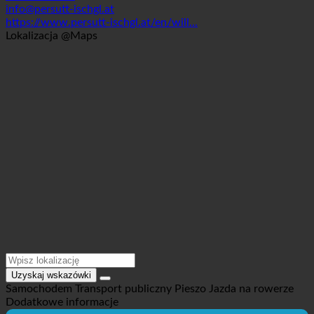
Informacje kontaktowe
6561 Ischgl, Persuttweg 12 | Austria (Tyrol)
+4354445308
info@persutt-ischgl.at
https://www.persutt-ischgl.at/en/will...
Lokalizacja @Maps
Uzyskaj wskazówki