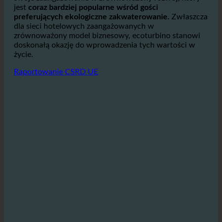
Hotele, które korzystają z ecoturbino, mogą pokazać
swoje zaangażowanie w zrównoważony rozwój, który
jest
coraz bardziej popularne wśród gości
preferujących ekologiczne zakwaterowanie.
Zwłaszcza
dla sieci hotelowych zaangażowanych w
zrównoważony model biznesowy, ecoturbino stanowi
doskonałą okazję do wprowadzenia tych wartości w
życie.
Raportowanie CSRD UE