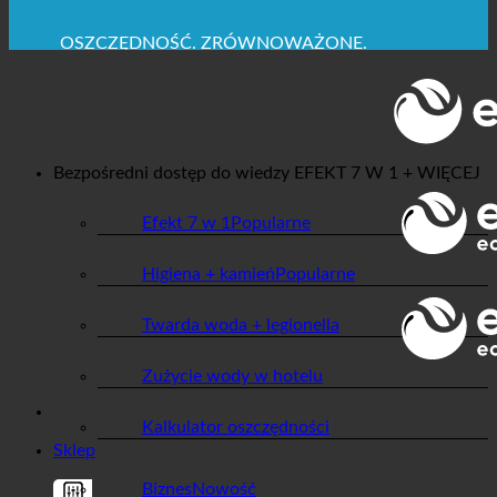
MAKSYMALNA HIGIENA SANITARNA
✚ WYRAŹNIE ZALECANE Z MEDYCZNEGO
PUNKTU WIDZENIA
OSZCZĘDNOŚĆ. ZRÓWNOWAŻONE.
JAKOŚĆ + ZAUFANIE + GWARANCJA | W UŻYCIU
NA CAŁYM ŚWIECIE
Bezpośredni dostęp do wiedzy
EFEKT 7 W 1 + WIĘCEJ
Efekt 7 w 1
Higiena + kamień
Twarda woda + legionella
Zużycie wody w hotelu
Kalkulator oszczędności