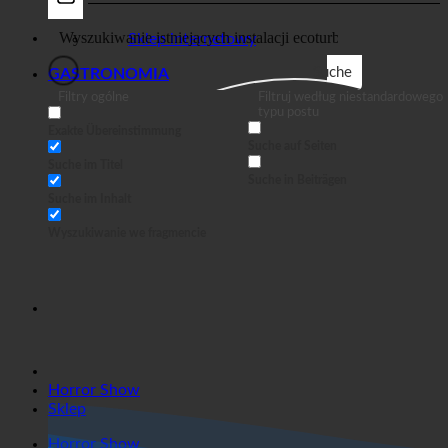
Sklep
Biznes
Sklep internetowy
Suche
GASTRONOMIA
Filtry ogólne
Filtruj według niestandardowego
typu postu
Exakte Übereinstimmung
Suche auf Seiten
Suche im Titel
Suche in Beiträgen
Suche im Inhalt
Wyszukiwanie we fragmencie
Horror Show