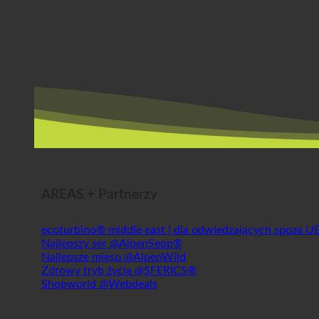
AREAS + Partnerzy
ecoturbino® middle east | dla odwiedzających spoza U
Najlepszy ser @AlpenSepp®
Najlepsze mięso @AlpenWild
Zdrowy tryb życia @SFERICS®