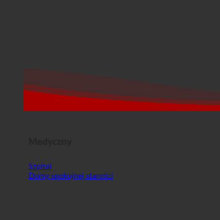
Medyczny
Szpital
Domy spokojnej starości