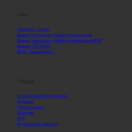
Shopworld @Webdeals
Info
Historia | O nas
Raport dotyczący higieny medycznej
Raport dotyczący higieny medycznej (DE)
Raport TÜV (DE)
Blog | Aktualności
Usługa
ecoturbino® AI
Kontakt
Nota prawna
Sitemap