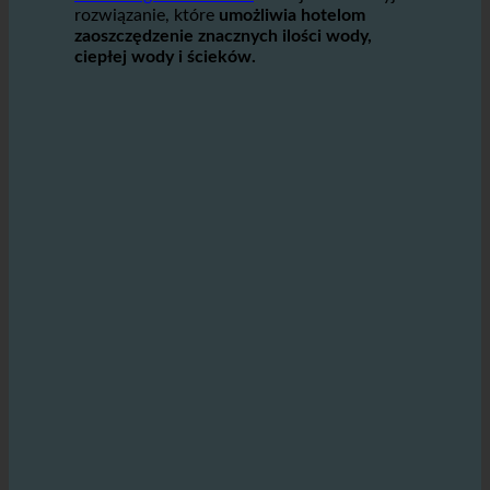
się do ochrony środowiska.
Technologia ecoturbino
oferuje innowacyjne
rozwiązanie, które
umożliwia hotelom
zaoszczędzenie znacznych ilości wody,
ciepłej wody i ścieków.