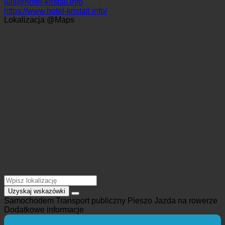
Adyga)
+39 472 520144
luis@hotel-kristall.info
https://www.hotel-kristall.info/
Lokalizacja @Maps
Uzyskaj wskazówki
Samochodem
Transport publiczny
Pieszo
Jazda na rowerze