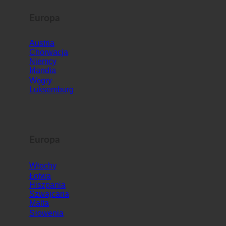
Europa
Austria
Chorwacja
Niemcy
Irlandia
Węgry
Luksemburg
Europa
Włochy
Łotwa
Hiszpania
Szwajcaria
Malta