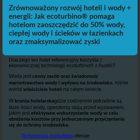
Dodatkowe informacje
Zrównoważony rozwój hoteli i wody +
energii: Jak ecoturbino® pomaga
hotelom zaoszczędzić do 50% wody,
ciepłej wody i ścieków w łazienkach
oraz zmaksymalizować zyski
Dlaczego ten hotel referencyjny korzysta z
ekonomicznej technologii ecoturbino® z Austrii?
Woda jest
cenny zasób oraz świadomość
rośnie
marnotrawstwa wody i wpływu na środowisko.
wśród
na całym świecie.
właściciele hoteli
W
gdzie codziennie potrzebne są
branża hotelarska
duże ilości wody, operatorzy stają przed wyzwaniem,
jakim jest
efektywne wykorzystanie wody w celu
obniżenia kosztów przy jednoczesnym przyczynianiu
się do ochrony środowiska.