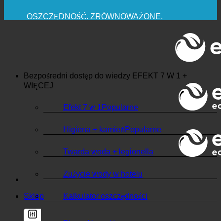
MAKSYMALNA HIGIENA SANITARNA
✚ WYRAŹNIE ZALECANE Z MEDYCZNEGO
PUNKTU WIDZENIA
OSZCZĘDNOŚĆ. ZRÓWNOWAŻONE.
JAKOŚĆ + ZAUFANIE + GWARANCJA | W UŻYCIU
NA CAŁYM ŚWIECIE
Bezpośredni dostęp do wiedzy
EFEKT 7 W 1 +
WIĘCEJ
Efekt 7 w 1
Higiena + kamień
Twarda woda + legionella
Zużycie wody w hotelu
Sklep
Kalkulator oszczędności