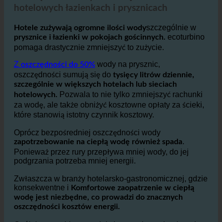
Oszczędność wody i redukcja kosztów w
hotelowych łazienkach i prysznicach
szczególnie w
Hotele zużywają ogromne ilości wody
ecoturbino
prysznice i łazienki w pokojach gościnnych.
pomaga drastycznie zmniejszyć to zużycie.
Z
wody na prysznic,
oszczędności do 50%
oszczędności sumują się do
tysięcy litrów dziennie,
szczególnie w większych hotelach lub sieciach
Pozwala to nie tylko zmniejszyć rachunki
hotelowych.
za wodę, ale także obniżyć kosztowne opłaty za ścieki,
które stanowią istotny czynnik kosztowy.
Oprócz bezpośredniej oszczędności wody
.
zapotrzebowanie na ciepłą wodę również spada
Ponieważ przez rury przepływa mniej wody, do jej
podgrzania potrzeba mniej energii.
Zwłaszcza w branży hotelarsko-gastronomicznej, gdzie
konsekwentne i
Komfortowe zaopatrzenie w ciepłą
wodę jest niezbędne, co prowadzi do znacznych