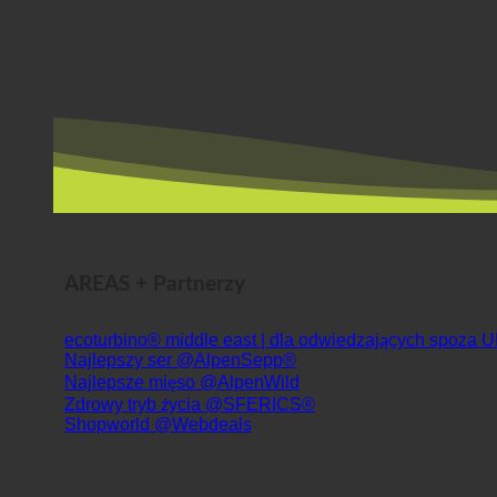
AREAS + Partnerzy
ecoturbino® middle east | dla odwiedzających spoza 
Najlepszy ser @AlpenSepp®
Najlepsze mięso @AlpenWild
Zdrowy tryb życia @SFERICS®
Shopworld @Webdeals