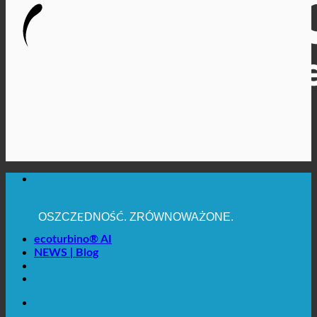
MAKSYMALNA HIGIENA SANITARNA
✚ WYRAŹNIE ZALECANE Z MEDYCZNEGO
PUNKTU WIDZENIA
OSZCZĘDNOŚĆ. ZRÓWNOWAŻONE.
JAKOŚĆ + ZAUFANIE + GWARANCJA | W UŻYCIU
NA CAŁYM ŚWIECIE
ecoturbino® AI
NEWS | Blog