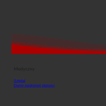
Medyczny
Szpital
Domy spokojnej starości