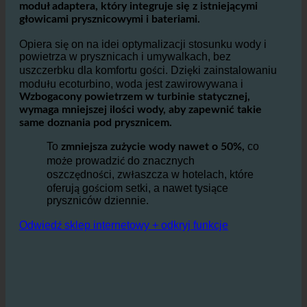
ecoturbino® jest prostym, ale wysoce
Efektywny
moduł adaptera, który integruje się z istniejącymi
głowicami prysznicowymi i bateriami.
Opiera się on na idei optymalizacji stosunku wody i
powietrza w prysznicach i umywalkach, bez
uszczerbku dla komfortu gości. Dzięki zainstalowaniu
modułu ecoturbino, woda jest zawirowywana i
Wzbogacony powietrzem w turbinie statycznej,
wymaga mniejszej ilości wody, aby zapewnić takie
same doznania pod prysznicem.
To
co
zmniejsza zużycie wody nawet o 50%,
może prowadzić do znacznych
oszczędności, zwłaszcza w hotelach, które
oferują gościom setki, a nawet tysiące
pryszniców dziennie.
Odwiedź sklep internetowy + odkryj funkcje