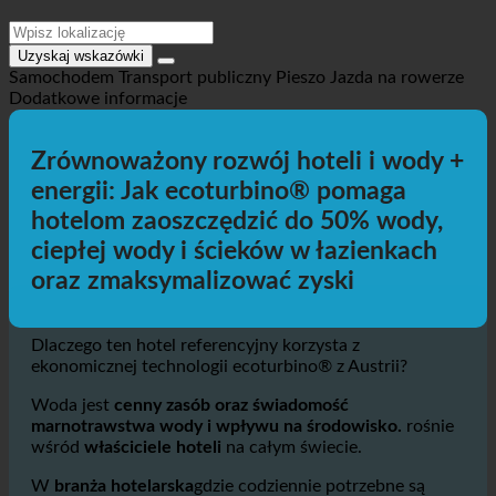
Uzyskaj wskazówki
Samochodem
Transport publiczny
Pieszo
Jazda na rowerze
Dodatkowe informacje
Zrównoważony rozwój hoteli i wody +
energii: Jak ecoturbino® pomaga
hotelom zaoszczędzić do 50% wody,
ciepłej wody i ścieków w łazienkach
oraz zmaksymalizować zyski
Dlaczego ten hotel referencyjny korzysta z
ekonomicznej technologii ecoturbino® z Austrii?
Woda jest
cenny zasób oraz świadomość
marnotrawstwa wody i wpływu na środowisko.
rośnie