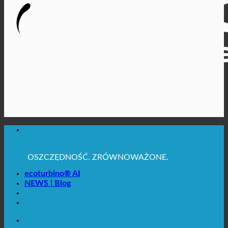
MAKSYMALNA HIGIENA SANITARNA
✚ WYRAŹNIE ZALECANE Z MEDYCZNEGO
PUNKTU WIDZENIA
OSZCZĘDNOŚĆ. ZRÓWNOWAŻONE.
JAKOŚĆ + ZAUFANIE + GWARANCJA | W UŻYCIU
NA CAŁYM ŚWIECIE
ecoturbino® AI
NEWS | Blog