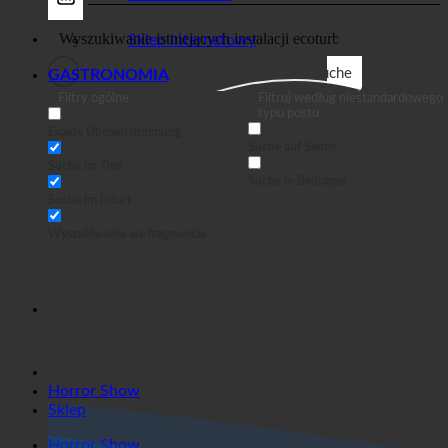
Sklep
Biznes
Sklep internetowy
Suche
GASTRONOMIA
Filtry ogólne
Filtruj według niestandardowego
typu postu
Exakte Übereinstimmung
Suche auf Seiten
Suche im Titel
Suche in Beiträgen
Suche im Inhalt
Wyszukiwanie we fragmencie
Horror Show