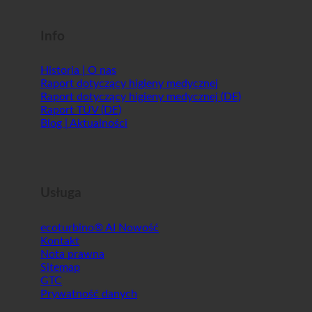
Shopworld @Webdeals
Info
Historia | O nas
Raport dotyczący higieny medycznej
Raport dotyczący higieny medycznej (DE)
Raport TÜV (DE)
Blog | Aktualności
Usługa
ecoturbino® AI
Kontakt
Nota prawna
Sitemap