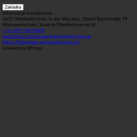
Zakładka
Informacje kontaktowe
3610 Weißenkirchen in der Wachau, Obere Bachstraße 79
Weissenkirchen | Austria (Niederösterreich)
+ 43 699 19074609
gaestehaus.haiminger@weissenkirchen.at
https://haiminger.weissenkirchen.at/
Lokalizacja @Maps