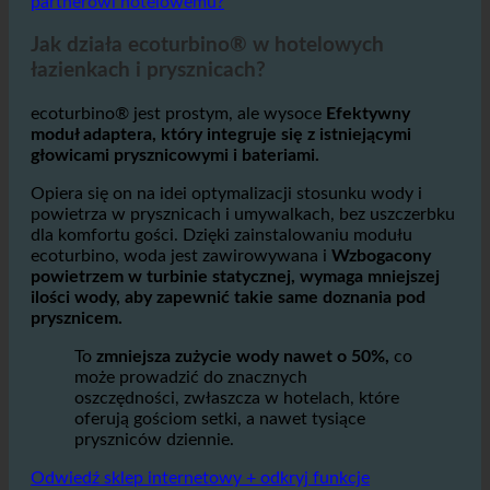
1. W jaki sposób ecoturbino® pomaga temu
partnerowi hotelowemu?
Jak działa ecoturbino® w hotelowych
łazienkach i prysznicach?
ecoturbino® jest prostym, ale wysoce
Efektywny
moduł adaptera, który integruje się z istniejącymi
głowicami prysznicowymi i bateriami.
Opiera się on na idei optymalizacji stosunku wody i
powietrza w prysznicach i umywalkach, bez uszczerbku
dla komfortu gości. Dzięki zainstalowaniu modułu
ecoturbino, woda jest zawirowywana i
Wzbogacony
powietrzem w turbinie statycznej, wymaga mniejszej
ilości wody, aby zapewnić takie same doznania pod
prysznicem.
To
zmniejsza zużycie wody nawet o 50%,
co
może prowadzić do znacznych
oszczędności, zwłaszcza w hotelach, które
oferują gościom setki, a nawet tysiące