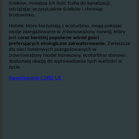
Przez
Zmniejszając zużycie ciepłej wody, zużywa się
mniej energii,
który
zmniejsza emisję gazów
cieplarnianych.
Podobnie, poprzez redukcję ilości
ścieków, mniejsza ich ilość trafia do kanalizacji,
odciążając oczyszczalnie ścieków i chroniąc
środowisko.
Hotele, które korzystają z ecoturbino, mogą pokazać
swoje zaangażowanie w zrównoważony rozwój, który
jest
coraz bardziej popularne wśród gości
preferujących ekologiczne zakwaterowanie.
Zwłaszcza
dla sieci hotelowych zaangażowanych w
zrównoważony model biznesowy, ecoturbino stanowi
doskonałą okazję do wprowadzenia tych wartości w
życie.
Raportowanie CSRD UE