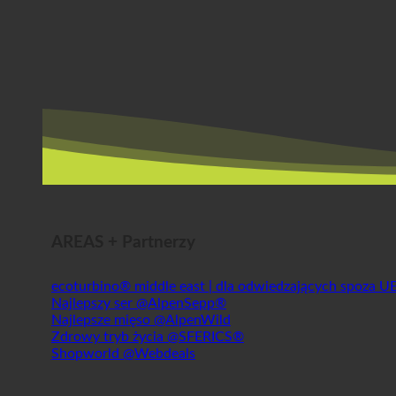
AREAS + Partnerzy
ecoturbino® middle east | dla odwiedzających spoza U
Najlepszy ser @AlpenSepp®
Najlepsze mięso @AlpenWild
Zdrowy tryb życia @SFERICS®