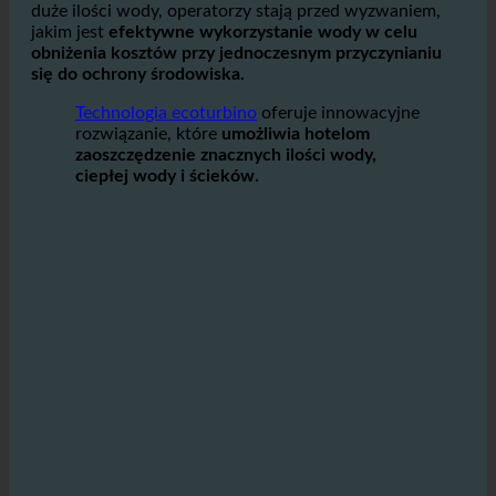
wśród
właściciele hoteli
na całym świecie.
W
branża hotelarska
gdzie codziennie potrzebne są
duże ilości wody, operatorzy stają przed wyzwaniem,
jakim jest
efektywne wykorzystanie wody w celu
obniżenia kosztów przy jednoczesnym przyczynianiu
się do ochrony środowiska.
Technologia ecoturbino
oferuje innowacyjne
rozwiązanie, które
umożliwia hotelom
zaoszczędzenie znacznych ilości wody,
ciepłej wody i ścieków.