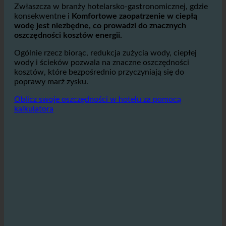
Ponieważ przez rury przepływa mniej wody, do jej
podgrzania potrzeba mniej energii.
Zwłaszcza w branży hotelarsko-gastronomicznej, gdzie
konsekwentne i
Komfortowe zaopatrzenie w ciepłą
wodę jest niezbędne, co prowadzi do znacznych
oszczędności kosztów energii.
Ogólnie rzecz biorąc, redukcja zużycia wody, ciepłej
wody i ścieków pozwala na znaczne oszczędności
kosztów, które bezpośrednio przyczyniają się do
poprawy marż zysku.
Oblicz swoje oszczędności w hotelu za pomocą
kalkulatora