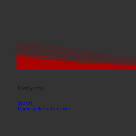
Medyczny
Szpital
Domy spokojnej starości