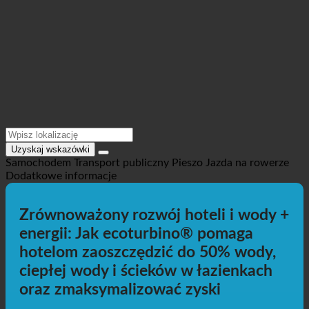
Uzyskaj wskazówki
Samochodem
Transport publiczny
Pieszo
Jazda na rowerze
Dodatkowe informacje
Zrównoważony rozwój hoteli i wody +
energii: Jak ecoturbino® pomaga
hotelom zaoszczędzić do 50% wody,
ciepłej wody i ścieków w łazienkach