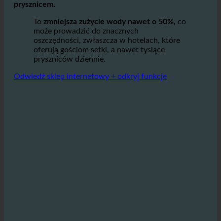
powietrzem w turbinie statycznej, wymaga mniejszej
ilości wody, aby zapewnić takie same doznania pod
prysznicem.
To
zmniejsza zużycie wody nawet o 50%,
co
może prowadzić do znacznych
oszczędności, zwłaszcza w hotelach, które
oferują gościom setki, a nawet tysiące
pryszniców dziennie.
Odwiedź sklep internetowy + odkryj funkcje