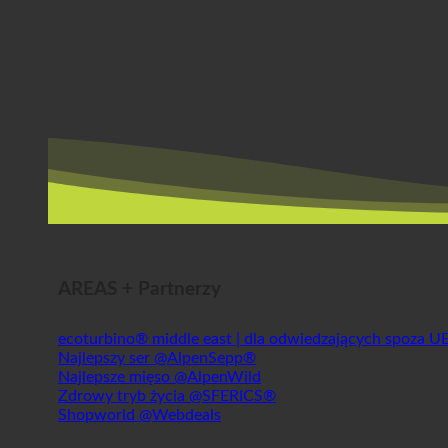
AREAS + Partnerzy
ecoturbino® middle east | dla odwiedzających spoza U
Najlepszy ser @AlpenSepp®
Najlepsze mięso @AlpenWild
Zdrowy tryb życia @SFERICS®