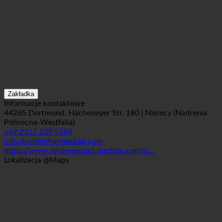
Zakładka
Informacje kontaktowe
44265 Dortmund, Hacheneyer Str. 180 | Niemcy (Nadrenia
Północna-Westfalia)
+49 2317 109 5588
info.dost@johannesbad.com
https://www.johannesbad-medizin.com/a...
Lokalizacja @Maps