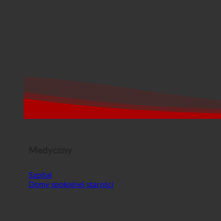
Medyczny
Szpital
Domy spokojnej starości