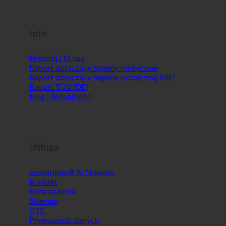
Shopworld @Webdeals
Info
Historia | O nas
Raport dotyczący higieny medycznej
Raport dotyczący higieny medycznej (DE)
Raport TÜV (DE)
Blog | Aktualności
Usługa
ecoturbino® AI
Kontakt
Nota prawna
Sitemap