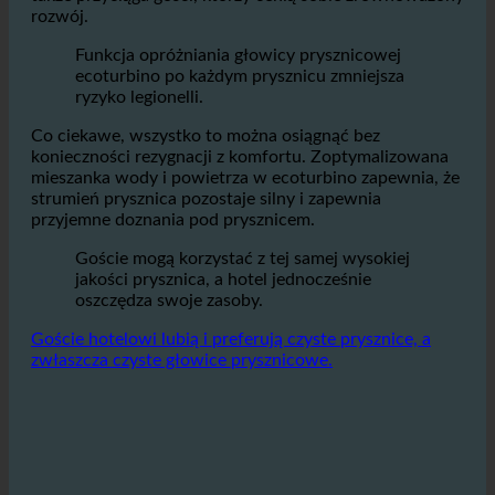
zasoby.
To nie tylko poprawia wizerunek marki, ale
także przyciąga gości, którzy cenią sobie zrównoważony
rozwój.
Funkcja opróżniania głowicy prysznicowej
ecoturbino po każdym prysznicu zmniejsza
ryzyko legionelli.
Co ciekawe, wszystko to można osiągnąć bez
konieczności rezygnacji z komfortu. Zoptymalizowana
mieszanka wody i powietrza w ecoturbino zapewnia, że
strumień prysznica pozostaje silny i zapewnia
przyjemne doznania pod prysznicem.
Goście mogą korzystać z tej samej wysokiej
jakości prysznica, a hotel jednocześnie
oszczędza swoje zasoby.
Goście hotelowi lubią i preferują czyste prysznice, a
zwłaszcza czyste głowice prysznicowe.