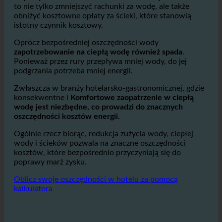
sumują się do
tysięcy litrów dziennie, szczególnie w
większych hotelach lub sieciach hotelowych.
Pozwala
to nie tylko zmniejszyć rachunki za wodę, ale także
obniżyć kosztowne opłaty za ścieki, które stanowią
istotny czynnik kosztowy.
Oprócz bezpośredniej oszczędności wody
zapotrzebowanie na ciepłą wodę również spada
.
Ponieważ przez rury przepływa mniej wody, do jej
podgrzania potrzeba mniej energii.
Zwłaszcza w branży hotelarsko-gastronomicznej, gdzie
konsekwentne i
Komfortowe zaopatrzenie w ciepłą
wodę jest niezbędne, co prowadzi do znacznych
oszczędności kosztów energii.
Ogólnie rzecz biorąc, redukcja zużycia wody, ciepłej
wody i ścieków pozwala na znaczne oszczędności
kosztów, które bezpośrednio przyczyniają się do
poprawy marż zysku.
Oblicz swoje oszczędności w hotelu za pomocą
kalkulatora