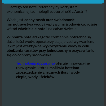
oraz zmaksymalizować zyski
Dlaczego ten hotel referencyjny korzysta z
ekonomicznej technologii ecoturbino® z Austrii?
Woda jest
cenny zasób oraz świadomość
marnotrawstwa wody i wpływu na środowisko.
rośnie
wśród
właściciele hoteli
na całym świecie.
W
branża hotelarska
gdzie codziennie potrzebne są
duże ilości wody, operatorzy stają przed wyzwaniem,
jakim jest
efektywne wykorzystanie wody w celu
obniżenia kosztów przy jednoczesnym przyczynianiu
się do ochrony środowiska.
Technologia ecoturbino
oferuje innowacyjne
rozwiązanie, które
umożliwia hotelom
zaoszczędzenie znacznych ilości wody,
ciepłej wody i ścieków.