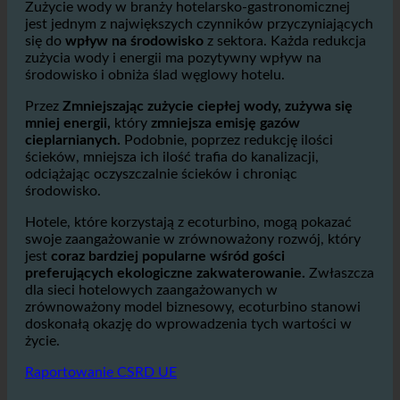
oferuje znaczące korzyści dla środowiska.
Zużycie wody w branży hotelarsko-gastronomicznej
jest jednym z największych czynników przyczyniających
się do
wpływ na środowisko
z sektora. Każda redukcja
zużycia wody i energii ma pozytywny wpływ na
środowisko i obniża ślad węglowy hotelu.
Przez
Zmniejszając zużycie ciepłej wody, zużywa się
mniej energii,
który
zmniejsza emisję gazów
cieplarnianych.
Podobnie, poprzez redukcję ilości
ścieków, mniejsza ich ilość trafia do kanalizacji,
odciążając oczyszczalnie ścieków i chroniąc
środowisko.
Hotele, które korzystają z ecoturbino, mogą pokazać
swoje zaangażowanie w zrównoważony rozwój, który
jest
coraz bardziej popularne wśród gości
preferujących ekologiczne zakwaterowanie.
Zwłaszcza
dla sieci hotelowych zaangażowanych w
zrównoważony model biznesowy, ecoturbino stanowi
doskonałą okazję do wprowadzenia tych wartości w
życie.