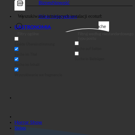
Sklep
Biznes
Sklep internetowy
Suche
GASTRONOMIA
Filtry ogólne
Filtruj według niestandardowego
typu postu
Exakte Übereinstimmung
Suche auf Seiten
Suche im Titel
Suche in Beiträgen
Suche im Inhalt
Wyszukiwanie we fragmencie
Horror Show