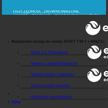
MAKSYMALNA HIGIENA SANITARNA
✚ WYRAŹNIE ZALECANE Z MEDYCZNEGO
PUNKTU WIDZENIA
OSZCZĘDNOŚĆ. ZRÓWNOWAŻONE.
JAKOŚĆ + ZAUFANIE + GWARANCJA | W UŻYCIU
NA CAŁYM ŚWIECIE
Bezpośredni dostęp do wiedzy
EFEKT 7 W 1 + WIĘCEJ
Efekt 7 w 1
Higiena + kamień
Twarda woda + legionella
Zużycie wody w hotelu
Kalkulator oszczędności