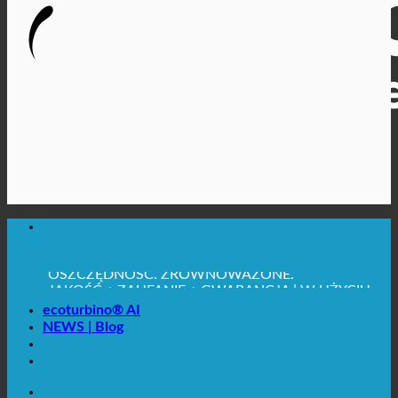
MAKSYMALNA HIGIENA SANITARNA
✚ WYRAŹNIE ZALECANE Z MEDYCZNEGO
PUNKTU WIDZENIA
OSZCZĘDNOŚĆ. ZRÓWNOWAŻONE.
JAKOŚĆ + ZAUFANIE + GWARANCJA | W UŻYCIU
NA CAŁYM ŚWIECIE
ecoturbino® AI
NEWS | Blog