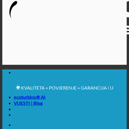
🔆 MAKSIMALNA SANITARNA HIGIJENA
✚ IZRICITO MEDICINSKE PREPORUKE
💧 UŠTEDA. ODRŽIV.
🌍 KVALITETA + POVJERENJE + GARANCIJA | U
UPOTREBI ŠIROM SVIJETA
ecoturbino® AI
VIJESTI | Blog