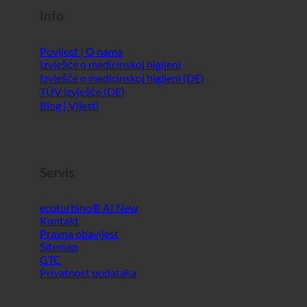
Info
Povijest | O nama
Izvješće o medicinskoj higijeni
Izvješće o medicinskoj higijeni (DE)
TÜV izvješće (DE)
Blog | Vijesti
Servis
ecoturbino® AI
Kontakt
Pravna obavijest
Sitemap
GTC
Privatnost podataka