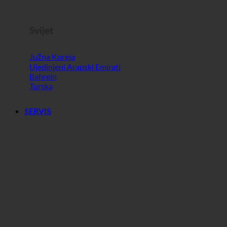
Slovenija
Svijet
Južna Koreja
Ujedinjeni Arapski Emirati
Bahrein
Turska
SERVIS