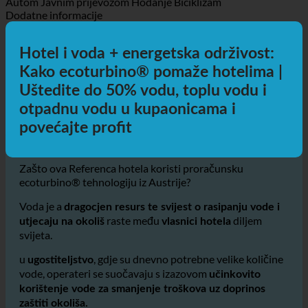
Preuzmite upute
Autom
Javnim prijevozom
Hodanje
Biciklizam
Dodatne informacije
Hotel i voda + energetska održivost:
Kako ecoturbino® pomaže hotelima |
Uštedite do 50% vodu, toplu vodu i
otpadnu vodu u kupaonicama i
povećajte profit
Zašto ova Referenca hotela koristi proračunsku
ecoturbino® tehnologiju iz Austrije?
Voda je a
dragocjen resurs te svijest o rasipanju vode i
raste među
diljem
utjecaju na okoliš
vlasnici hotela
svijeta.
u
, gdje su dnevno potrebne velike količine
ugostiteljstvo
vode, operateri se suočavaju s izazovom
učinkovito