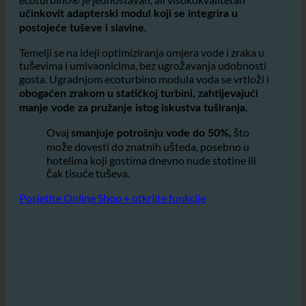
kupaonicama i tuševima?
ecoturbino® je jednostavan, ali visokokvalitetan
učinkovit adapterski modul koji se integrira u
postojeće tuševe i slavine.
Temelji se na ideji optimiziranja omjera vode i zraka u
tuševima i umivaonicima, bez ugrožavanja udobnosti
gosta. Ugradnjom ecoturbino modula voda se vrtloži i
obogaćen zrakom u statičkoj turbini, zahtijevajući
manje vode za pružanje istog iskustva tuširanja.
Ovaj
što
smanjuje potrošnju vode do 50%,
može dovesti do znatnih ušteda, posebno u
hotelima koji gostima dnevno nude stotine ili
čak tisuće tuševa.
Posjetite Online Shop + otkrijte funkcije