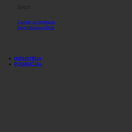
Sport
Centar za teretanu
Sportske površine
INDUSTRIJA
PODRUČJA+