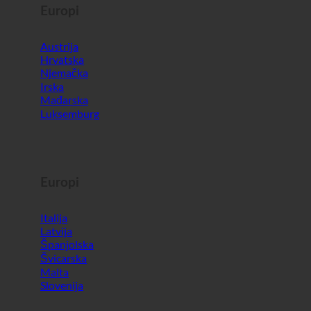
Europi
Austrija
Hrvatska
Njemačka
Irska
Mađarska
Luksemburg
Europi
Italija
Latvija
Španjolska
Švicarska
Malta