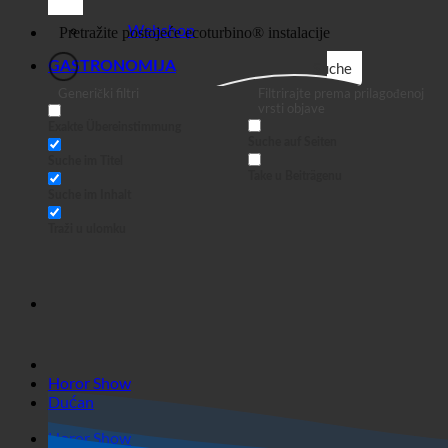
posao
Webshop
GASTRONOMIJA
Suche
Generički filtri
Filtrirajte prema prilagođenoj
vrsti objave
Exakte Übereinstimmung
Suche auf Seiten
Suche im Titel
Take u Beiträgenu
Suche im Inhalt
Traži u ulomku
Horor Show
Dućan