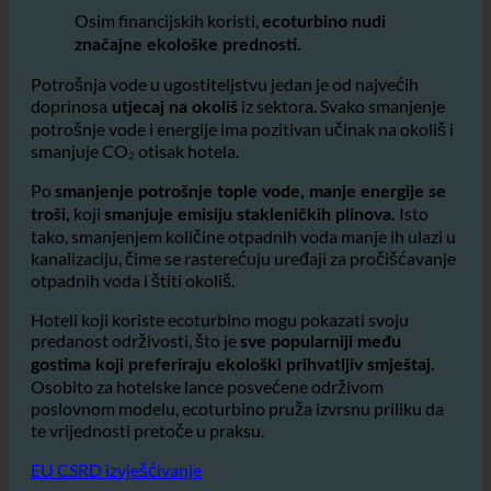
smanjenu besmislenu potrošnju vode
Osim financijskih koristi,
ecoturbino nudi
značajne ekološke prednosti.
Potrošnja vode u ugostiteljstvu jedan je od najvećih
doprinosa
iz sektora. Svako smanjenje
utjecaj na okoliš
potrošnje vode i energije ima pozitivan učinak na okoliš i
smanjuje CO₂ otisak hotela.
Po
smanjenje potrošnje tople vode, manje energije se
koji
Isto
troši,
smanjuje emisiju stakleničkih plinova.
tako, smanjenjem količine otpadnih voda manje ih ulazi u
kanalizaciju, čime se rasterećuju uređaji za pročišćavanje
otpadnih voda i štiti okoliš.
Hoteli koji koriste ecoturbino mogu pokazati svoju
predanost održivosti, što je
sve popularniji među
gostima koji preferiraju ekološki prihvatljiv smještaj.
Osobito za hotelske lance posvećene održivom
poslovnom modelu, ecoturbino pruža izvrsnu priliku da
te vrijednosti pretoče u praksu.