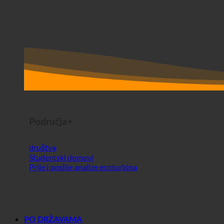
Područja+
društva
Studentski domovi
Prije i poslije analize ecoturbina