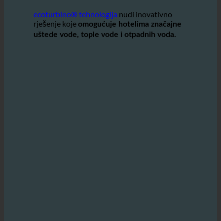
korištenje vode za smanjenje troškova uz doprinos
zaštiti okoliša.
ecoturbino® tehnologija
nudi inovativno
rješenje koje
omogućuje hotelima značajne
uštede vode, tople vode i otpadnih voda.