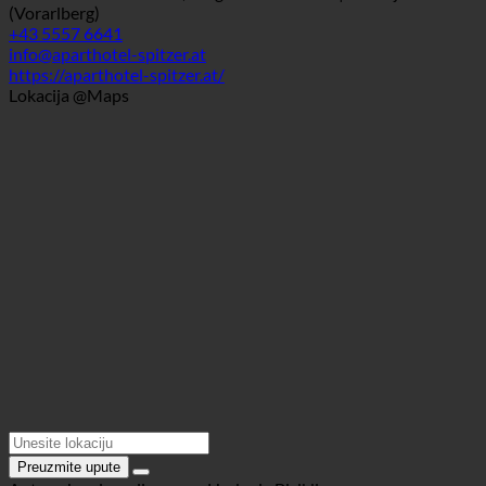
Podaci za kontakt
6791 Sankt Gallenkirch, Galgenulerstr. 135a | Austrija
(Vorarlberg)
+43 5557 6641
info@aparthotel-spitzer.at
https://aparthotel-spitzer.at/
Lokacija @Maps