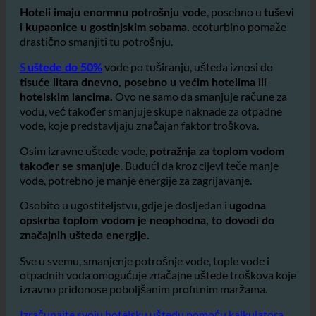
kupaonicama i hotelskim tuševima
, posebno u
Hoteli imaju enormnu potrošnju vode
tuševi
ecoturbino pomaže
i kupaonice u gostinjskim sobama.
drastično smanjiti tu potrošnju.
S
vode po tuširanju, ušteda iznosi do
uštede do 50%
tisuće litara dnevno, posebno u većim hotelima ili
Ovo ne samo da smanjuje račune za
hotelskim lancima.
vodu, već također smanjuje skupe naknade za otpadne
vode, koje predstavljaju značajan faktor troškova.
Osim izravne uštede vode,
potražnja za toplom vodom
. Budući da kroz cijevi teče manje
također se smanjuje
vode, potrebno je manje energije za zagrijavanje.
Osobito u ugostiteljstvu, gdje je dosljedan i
ugodna
opskrba toplom vodom je neophodna, to dovodi do
značajnih ušteda energije.
Sve u svemu, smanjenje potrošnje vode, tople vode i
otpadnih voda omogućuje značajne uštede troškova koje