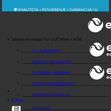
🔆 MAKSIMALNA SANITARNA HIGIJENA
✚ IZRICITO MEDICINSKE PREPORUKE
💧 UŠTEDA. ODRŽIV.
🌍 KVALITETA + POVJERENJE + GARANCIJA | U
UPOTREBI ŠIROM SVIJETA
Izravno do znanja
7-U-1 UČINAK + VIŠE
7-u-1 učinak
Higijena + kamenac
Tvrda voda + legionela
Hotelska potrošnja vode
Spremanje kalkulatora
Dućan