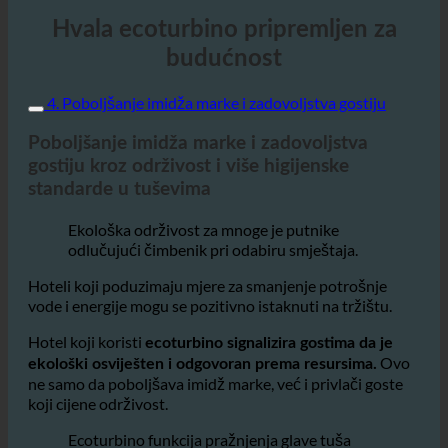
Hvala ecoturbino pripremljen za
budućnost
4. Poboljšanje imidža marke i zadovoljstva gostiju
Poboljšanje imidža marke i zadovoljstva
gostiju kroz održivost i više higijenske
standarde u tuševima
Ekološka održivost za mnoge je putnike
odlučujući čimbenik pri odabiru smještaja.
Hoteli koji poduzimaju mjere za smanjenje potrošnje
vode i energije mogu se pozitivno istaknuti na tržištu.
Hotel koji koristi
ecoturbino signalizira gostima da je
Ovo
ekološki osviješten i odgovoran prema resursima.
ne samo da poboljšava imidž marke, već i privlači goste
koji cijene održivost.