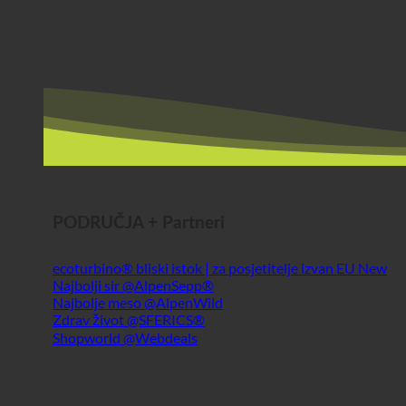
PODRUČJA + Partneri
ecoturbino® bliski istok | za posjetitelje izvan EU
Najbolji sir @AlpenSepp®
Najbolje meso @AlpenWild
Zdrav život @SFERICS®
Shopworld @Webdeals