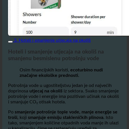
3. Hoteli i smanjenje utjecaja na okoliš
Hoteli i smanjenje utjecaja na okoliš na
smanjenu besmislenu potrošnju vode
Osim financijskih koristi,
ecoturbino nudi
značajne ekološke prednosti.
Potrošnja vode u ugostiteljstvu jedan je od najvećih
doprinosa
utjecaj na okoliš
iz sektora. Svako smanjenje
potrošnje vode i energije ima pozitivan učinak na okoliš
i smanjuje CO₂ otisak hotela.
Po
smanjenje potrošnje tople vode, manje energije se