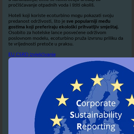
troši,
koji
smanjuje emisiju stakleničkih plinova.
Isto
tako, smanjenjem količine otpadnih voda manje ih ulazi
u kanalizaciju, čime se rasterećuju uređaji za
pročišćavanje otpadnih voda i štiti okoliš.
Hoteli koji koriste ecoturbino mogu pokazati svoju
predanost održivosti, što je
sve popularniji među
gostima koji preferiraju ekološki prihvatljiv smještaj.
Osobito za hotelske lance posvećene održivom
poslovnom modelu, ecoturbino pruža izvrsnu priliku da
te vrijednosti pretoče u praksu.
EU CSRD izvješćivanje