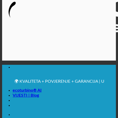
🔆 MAKSIMALNA SANITARNA HIGIJENA
✚ IZRICITO MEDICINSKE PREPORUKE
💧 UŠTEDA. ODRŽIV.
🌍 KVALITETA + POVJERENJE + GARANCIJA | U
UPOTREBI ŠIROM SVIJETA
ecoturbino® AI
VIJESTI | Blog