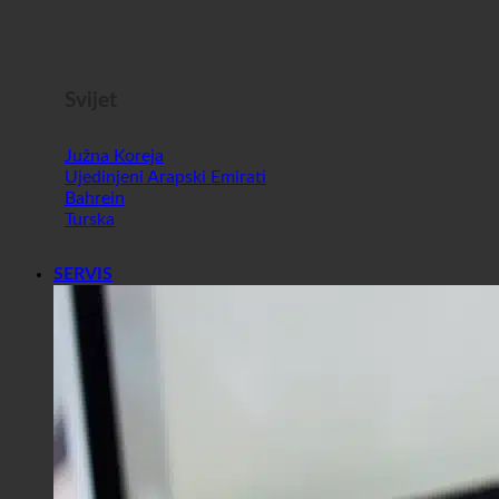
Malta
Slovenija
Svijet
Južna Koreja
Ujedinjeni Arapski Emirati
Bahrein
Turska
SERVIS