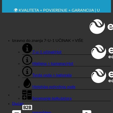
🔆 MAKSIMALNA SANITARNA HIGIJENA
✚ IZRICITO MEDICINSKE PREPORUKE
💧 UŠTEDA. ODRŽIV.
🌍 KVALITETA + POVJERENJE + GARANCIJA | U
UPOTREBI ŠIROM SVIJETA
Izravno do znanja
7-U-1 UČINAK + VIŠE
7-u-1 učinak
Higijena + kamenac
Tvrda voda + legionela
Hotelska potrošnja vode
Spremanje kalkulatora