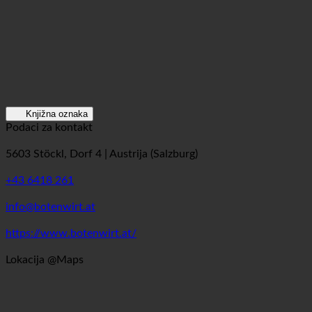
Knjižna oznaka
Podaci za kontakt
5603 Stöckl, Dorf 4 | Austrija (Salzburg)
+43 6418 261
info@botenwirt.at
https://www.botenwirt.at/
Lokacija @Maps