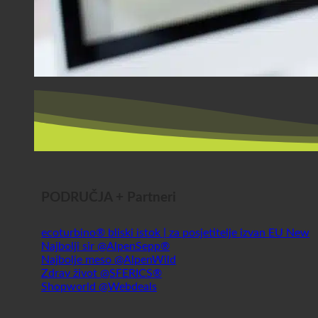
PODRUČJA + Partneri
ecoturbino® bliski istok | za posjetitelje izvan EU
Najbolji sir @AlpenSepp®
Najbolje meso @AlpenWild
Zdrav život @SFERICS®