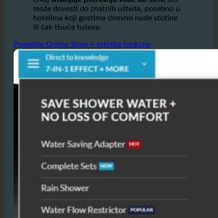
manje vode za pružanje istog iskustva tuširanja.
Ovaj
smanjuje potrošnju vode do 50%,
što
može dovesti do znatnih ušteda, posebno u
hotelima koji gostima dnevno nude stotine
ili čak tisuće tuševa.
Posjetite Online Shop + otkrijte funkcije