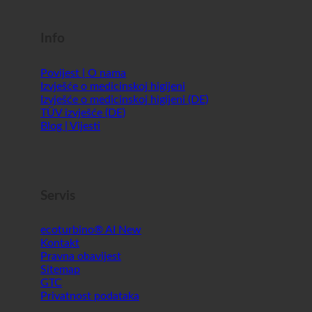
Shopworld @Webdeals
Info
Povijest | O nama
Izvješće o medicinskoj higijeni
Izvješće o medicinskoj higijeni (DE)
TÜV izvješće (DE)
Blog | Vijesti
Servis
ecoturbino® AI
Kontakt
Pravna obavijest
Sitemap