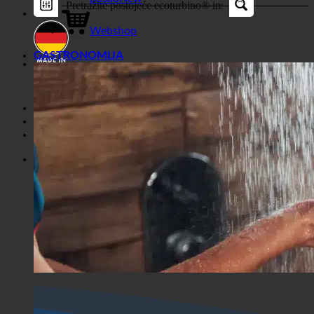
Dućan
posao
Webshop
GASTRONOMIJA
Horor Show
Dućan
Horor Show