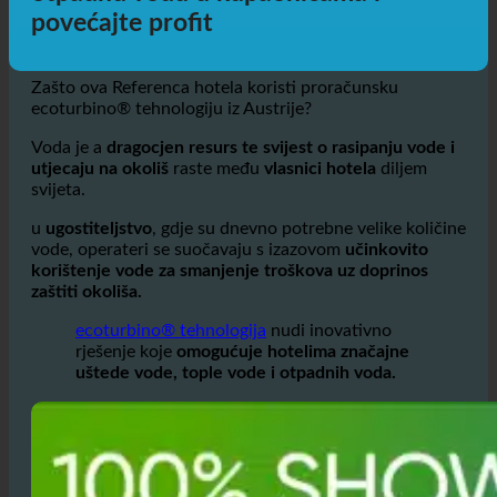
Uštedite do 50% vodu, toplu vodu i
otpadnu vodu u kupaonicama i
povećajte profit
Zašto ova Referenca hotela koristi proračunsku
ecoturbino® tehnologiju iz Austrije?
Voda je a
dragocjen resurs te svijest o rasipanju vode i
utjecaju na okoliš
raste među
vlasnici hotela
diljem
svijeta.
u
ugostiteljstvo
, gdje su dnevno potrebne velike količine
vode, operateri se suočavaju s izazovom
učinkovito
korištenje vode za smanjenje troškova uz doprinos
zaštiti okoliša.
ecoturbino® tehnologija
nudi inovativno
rješenje koje
omogućuje hotelima značajne
uštede vode, tople vode i otpadnih voda.