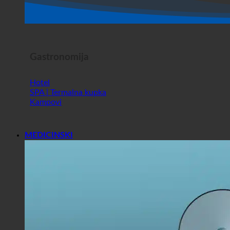
Gastronomija
Hotel
SPA | Termalna kupka
Kampovi
MEDICINSKI