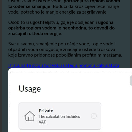
vode, koje predstavljaju značajan faktor troškova.
Osim izravne uštede vode,
potražnja za toplom vodom
također se smanjuje
. Budući da kroz cijevi teče manje
vode, potrebno je manje energije za zagrijavanje.
Osobito u ugostiteljstvu, gdje je dosljedan i
ugodna
opskrba toplom vodom je neophodna, to dovodi do
značajnih ušteda energije.
Sve u svemu, smanjenje potrošnje vode, tople vode i
otpadnih voda omogućuje značajne uštede troškova
koje izravno pridonose poboljšanim profitnim maržama.
Izračunajte svoju hotelsku uštedu pomoću kalkulatora