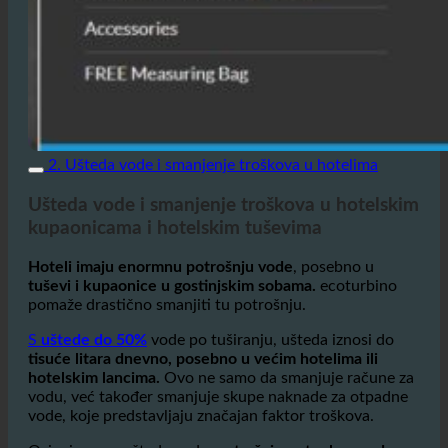
2. Ušteda vode i smanjenje troškova u hotelima
Ušteda vode i smanjenje troškova u hotelskim
kupaonicama i hotelskim tuševima
Hoteli imaju enormnu potrošnju vode
, posebno u
tuševi i kupaonice u gostinjskim sobama.
ecoturbino
pomaže drastično smanjiti tu potrošnju.
S
uštede do 50%
vode po tuširanju, ušteda iznosi do
tisuće litara dnevno, posebno u većim hotelima ili
hotelskim lancima.
Ovo ne samo da smanjuje račune za
vodu, već također smanjuje skupe naknade za otpadne