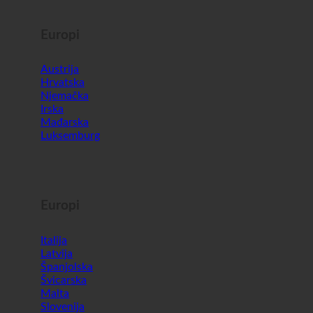
Europi
Austrija
Hrvatska
Njemačka
Irska
Mađarska
Luksemburg
Europi
Italija
Latvija
Španjolska
Švicarska