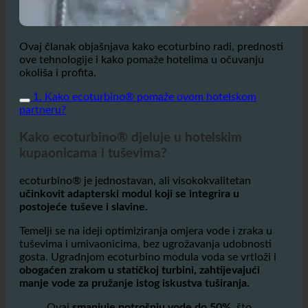
Ovaj članak objašnjava kako ecoturbino radi, prednosti
ove tehnologije i kako pomaže hotelima u očuvanju
okoliša i profita.
1. Kako ecoturbino® pomaže ovom hotelskom
partneru?
Kako ecoturbino® djeluje u hotelskim
kupaonicama i tuševima?
ecoturbino® je jednostavan, ali visokokvalitetan
učinkovit adapterski modul koji se integrira u
postojeće tuševe i slavine.
Temelji se na ideji optimiziranja omjera vode i zraka u
tuševima i umivaonicima, bez ugrožavanja udobnosti
gosta. Ugradnjom ecoturbino modula voda se vrtloži i
obogaćen zrakom u statičkoj turbini, zahtijevajući