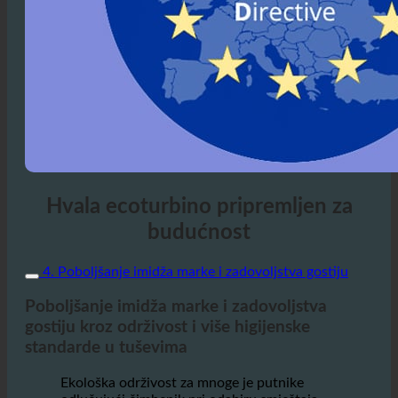
Hvala ecoturbino pripremljen za
budućnost
4. Poboljšanje imidža marke i zadovoljstva gostiju
Poboljšanje imidža marke i zadovoljstva
gostiju kroz održivost i više higijenske
standarde u tuševima