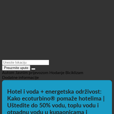
Preuzmite upute
Autom
Javnim prijevozom
Hodanje
Biciklizam
Dodatne informacije
Hotel i voda + energetska održivost:
Kako ecoturbino® pomaže hotelima |