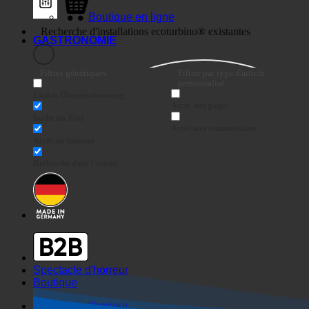
Boutique en ligne
GASTRONOMIE
Filtres génériques
Filtrer par type d'article
personnalisé
Exakte Übereinstimmung
Accès aux pages
Suche im Titel
Accès aux commentaires
Accès au contenu
Recherche dans l'extrait
Spectacle d'horreur
Boutique