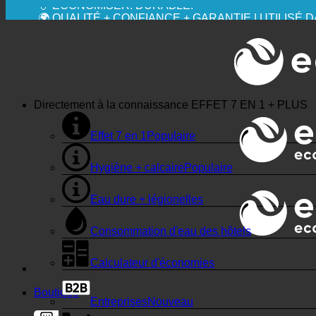
💧 ÉCONOMISER. DURABLE.
🌍 QUALITÉ + CONFIANCE + GARANTIE | UTILISÉ
Directement à la connaissance
EFFET 7 EN 1 + PLUS
Effet 7 en 1
Hygiène + calcaire
Eau dure + légionelles
Consommation d'eau des hôtels
Calculateur d'économies
Boutique
Entreprises