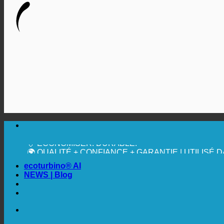
🔆 UNE HYGIÈNE SANITAIRE MAXIMALE
✚ MÉDICALEMENT EXPRESSÉMENT RECOMMAN
💧 ÉCONOMISER. DURABLE.
🌍 QUALITÉ + CONFIANCE + GARANTIE | UTILISÉ
ecoturbino® AI
NEWS | Blog
🔆 UNE HYGIÈNE SANITAIRE MAXIMALE
✚ MÉDICALEMENT EXPRESSÉMENT RECOMMAN