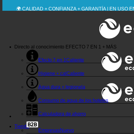
💧 AHORRADOR. SOSTENIBLE.
🌍 CALIDAD + CONFIANZA + GARANTÍA | EN USO 
Directo al conocimiento
EFECTO 7 EN 1 + MÁS
Efecto 7 en 1
Higiene + cal
Agua dura + legionela
Consumo de agua de los hoteles
Calculadora de ahorro
Tienda
Empresas