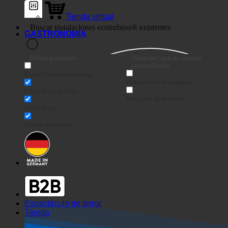
Tienda virtual
GASTRONOMÍA
Filtros genéricos
Filtrar por tipo de entrada
personalizada
Exakte Übereinstimmung
Búsqueda en las páginas
Cómo llegar al título
Búsqueda de artículos
Cómo llegar
Buscar en extracto
Espectáculo de terror
Tienda