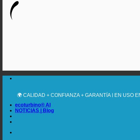
🔆 MÁXIMA HIGIENE SANITARIA
✚ RECOMENDACIÓN MÉDICA EXPRESA
💧 AHORRADOR. SOSTENIBLE.
🌍 CALIDAD + CONFIANZA + GARANTÍA | EN USO 
ecoturbino® AI
NOTICIAS | Blog
🔆 MÁXIMA HIGIENE SANITARIA
✚ RECOMENDACIÓN MÉDICA EXPRESA