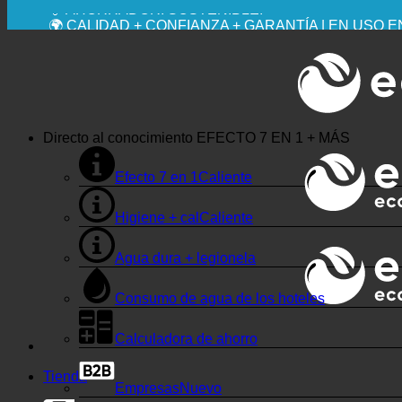
💧 AHORRADOR. SOSTENIBLE.
🌍 CALIDAD + CONFIANZA + GARANTÍA | EN USO 
Directo al conocimiento
EFECTO 7 EN 1 + MÁS
Efecto 7 en 1
Higiene + cal
Agua dura + legionela
Consumo de agua de los hoteles
Calculadora de ahorro
Tienda
Empresas