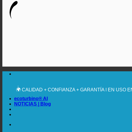
🔆 MÁXIMA HIGIENE SANITARIA
✚ RECOMENDACIÓN MÉDICA EXPRESA
💧 AHORRADOR. SOSTENIBLE.
🌍 CALIDAD + CONFIANZA + GARANTÍA | EN USO 
ecoturbino® AI
NOTICIAS | Blog
🔆 MÁXIMA HIGIENE SANITARIA
✚ RECOMENDACIÓN MÉDICA EXPRESA