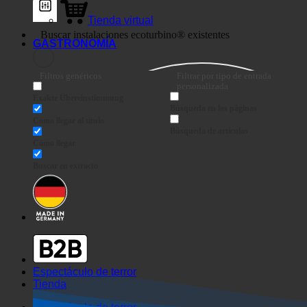
Tienda virtual
GASTRONOMÍA
Filtros genéricos
Filtrar por tipo de entrada
personalizada
Exakte Übereinstimmung
Búsqueda en las páginas
Cómo llegar al título
Búsqueda de artículos
Cómo llegar
Buscar en extracto
Espectáculo de terror
Tienda