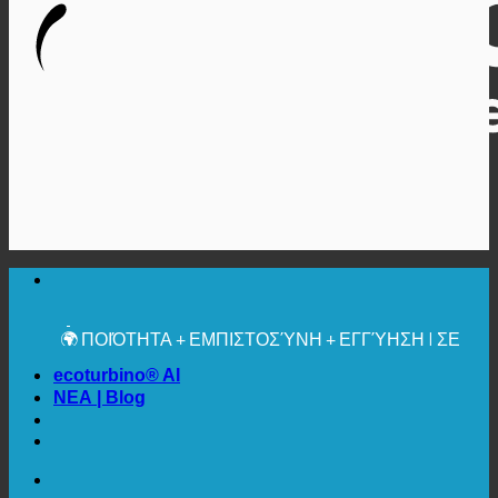
🔆 ΜΈΓΙΣΤΗ ΥΓΙΕΙΝΉ
✚ ΙΑΤΡΙΚΆ ΡΗΤΆ ΣΥΝΙΣΤΏΜΕΝΗ
💧 ΑΠΟΘΗΚΕΥΣΗ. ΒΙΩΣΙΜΟ.
🌍 ΠΟΙΌΤΗΤΑ + ΕΜΠΙΣΤΟΣΎΝΗ + ΕΓΓΎΗΣΗ | ΣΕ
ΧΡΉΣΗ ΠΑΓΚΟΣΜΊΩΣ
ecoturbino® AI
ΝΕΑ | Blog