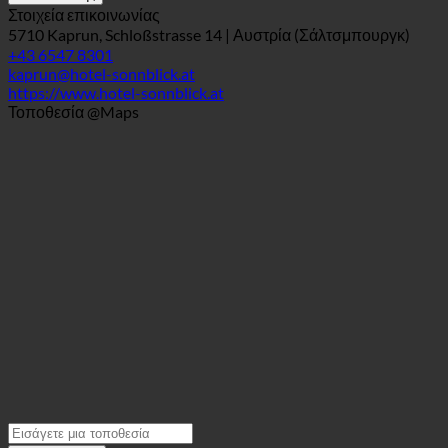
Σελιδοδείκτης
Στοιχεία επικοινωνίας
5710 Kaprun, Schloßstrasse 14 | Αυστρία (Σάλτσμπουργκ)
+43 6547 8301
kaprun@hotel-sonnblick.at
https://www.hotel-sonnblick.at
Τοποθεσία @Maps