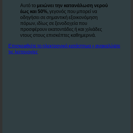
τουρμπίνα, που απαιτεί λιγότερο νερό για να
προσφέρει την ίδια εμπειρία ντους.
Αυτό το
μειώνει την κατανάλωση νερού
γεγονός που μπορεί να
έως και 50%,
οδηγήσει σε σημαντική εξοικονόμηση
πόρων, ιδίως σε ξενοδοχεία που
προσφέρουν εκατοντάδες ή και χιλιάδες
ντους στους επισκέπτες καθημερινά.
Επισκεφθείτε το ηλεκτρονικό κατάστημα + ανακαλύψτε
τις λειτουργίες