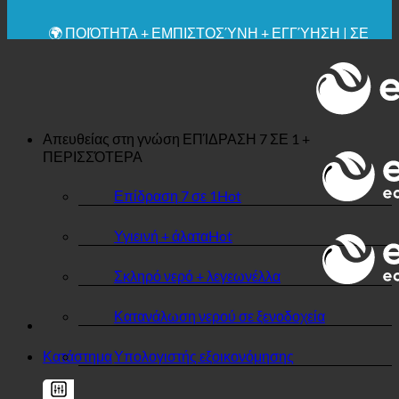
🔆 ΜΈΓΙΣΤΗ ΥΓΙΕΙΝΉ
✚ ΙΑΤΡΙΚΆ ΡΗΤΆ ΣΥΝΙΣΤΏΜΕΝΗ
💧 ΑΠΟΘΗΚΕΥΣΗ. ΒΙΩΣΙΜΟ.
🌍 ΠΟΙΌΤΗΤΑ + ΕΜΠΙΣΤΟΣΎΝΗ + ΕΓΓΎΗΣΗ | ΣΕ
ΧΡΉΣΗ ΠΑΓΚΟΣΜΊΩΣ
Απευθείας στη γνώση
ΕΠΊΔΡΑΣΗ 7 ΣΕ 1 +
ΠΕΡΙΣΣΌΤΕΡΑ
Επίδραση 7 σε 1
Υγιεινή + άλατα
Σκληρό νερό + λεγεωνέλλα
Κατανάλωση νερού σε ξενοδοχεία