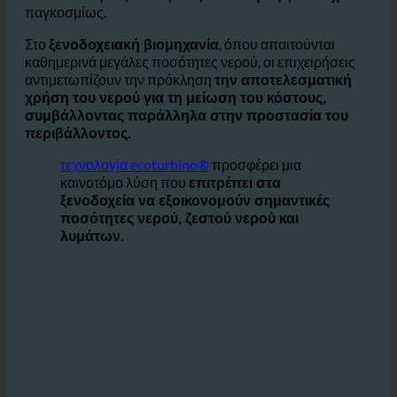
Το νερό είναι
πολύτιμο πόρο, και ευαισθητοποίηση
για τη σπατάλη του νερού και τις περιβαλλοντικές
αυξάνεται μεταξύ
επιπτώσεις
ιδιοκτήτες ξενοδοχείων
παγκοσμίως.
Στο
, όπου απαιτούνται
ξενοδοχειακή βιομηχανία
καθημερινά μεγάλες ποσότητες νερού, οι επιχειρήσεις
αντιμετωπίζουν την πρόκληση
την αποτελεσματική
χρήση του νερού για τη μείωση του κόστους,
συμβάλλοντας παράλληλα στην προστασία του
περιβάλλοντος.
τεχνολογία ecoturbino®
προσφέρει μια
καινοτόμο λύση που
επιτρέπει στα
ξενοδοχεία να εξοικονομούν σημαντικές
ποσότητες νερού, ζεστού νερού και
λυμάτων.