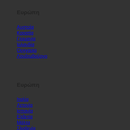
Ευρώπη
Αυστρία
Κροατία
Γερμανία
Ιρλανδία
Ουγγαρία
Λουξεμβούργο
Ευρώπη
Ιταλία
Λετονία
Ισπανία