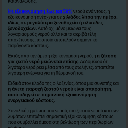
ειδικά σε
ντους και μπάνια δωματίων επισκεπτών.
Το ecoturbino συμβάλλει στη δραστική μείωση αυτής της
κατανάλωσης.
Με
νερού ανά ντους, η
εξοικονόμηση έως και 50%
εξοικονόμηση ανέρχεται σε
χιλιάδες λίτρα την ημέρα,
ιδίως σε μεγαλύτερα ξενοδοχεία ή αλυσίδες
Αυτό όχι μόνο μειώνει τους
ξενοδοχείων.
λογαριασμούς νερού αλλά και τα ακριβά τέλη
αποχέτευσης, τα οποία αποτελούν σημαντικό
παράγοντα κόστους.
Εκτός από την άμεση εξοικονόμηση νερού, η
η ζήτηση
. Δεδομένου ότι
για ζεστό νερό μειώνεται επίσης
λιγότερο νερό ρέει μέσα από τους σωλήνες, απαιτείται
λιγότερη ενέργεια για τη θέρμανσή του.
Ειδικά στον κλάδο της φιλοξενίας, όπου μια συνεπής και
η άνετη παροχή ζεστού νερού είναι απαραίτητη,
αυτό οδηγεί σε σημαντική εξοικονόμηση
ενεργειακού κόστους.
Συνολικά, η μείωση του νερού, του ζεστού νερού και των