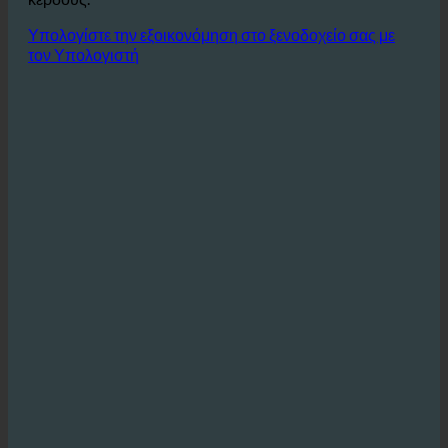
λυμάτων επιτρέπει σημαντική εξοικονόμηση κόστους
που συμβάλλει άμεσα στη βελτίωση των περιθωρίων
κέρδους.
Υπολογίστε την εξοικονόμηση στο ξενοδοχείο σας με
τον Υπολογιστή