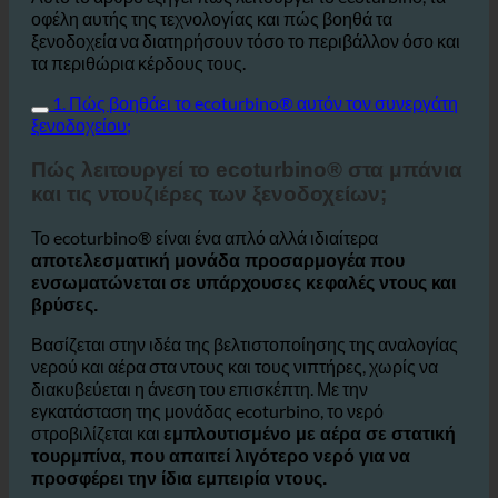
Αυτό το άρθρο εξηγεί πώς λειτουργεί το ecoturbino, τα
οφέλη αυτής της τεχνολογίας και πώς βοηθά τα
ξενοδοχεία να διατηρήσουν τόσο το περιβάλλον όσο και
τα περιθώρια κέρδους τους.
1. Πώς βοηθάει το ecoturbino® αυτόν τον συνεργάτη
ξενοδοχείου;
Πώς λειτουργεί το ecoturbino® στα μπάνια
και τις ντουζιέρες των ξενοδοχείων;
Το ecoturbino® είναι ένα απλό αλλά ιδιαίτερα
αποτελεσματική μονάδα προσαρμογέα που
ενσωματώνεται σε υπάρχουσες κεφαλές ντους και
βρύσες.
Βασίζεται στην ιδέα της βελτιστοποίησης της αναλογίας
νερού και αέρα στα ντους και τους νιπτήρες, χωρίς να
διακυβεύεται η άνεση του επισκέπτη. Με την
εγκατάσταση της μονάδας ecoturbino, το νερό
στροβιλίζεται και
εμπλουτισμένο με αέρα σε στατική