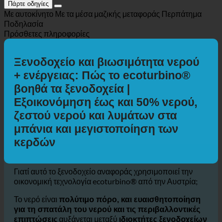
Πάρτε οδηγίες
Με αυτοκίνητο
Με τα μέσα μαζικής μεταφοράς
Περπάτημα
Ποδηλασία
Πρόσθετες πληροφορίες
Ξενοδοχείο και βιωσιμότητα νερού
+ ενέργειας: Πώς το ecoturbino®
βοηθά τα ξενοδοχεία |
Εξοικονόμηση έως και 50% νερού,
ζεστού νερού και λυμάτων στα
μπάνια και μεγιστοποίηση των
κερδών
Γιατί αυτό το ξενοδοχείο αναφοράς χρησιμοποιεί την
οικονομική τεχνολογία ecoturbino® από την Αυστρία;