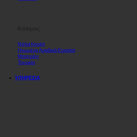
Ελβετία
Μάλτα
Σλοβενία
Κόσμος
Νότια Κορέα
Ηνωμένα Αραβικά Εμιράτα
Μπαχρέιν
Τουρκία
ΥΠΗΡΕΣΙΑ