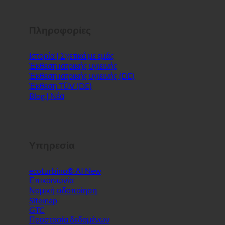
Shopworld @Webdeals
Πληροφορίες
Ιστορία | Σχετικά με εμάς
Έκθεση ιατρικής υγιεινής
Έκθεση ιατρικής υγιεινής (DE)
Έκθεση TÜV (DE)
Blog | Νέα
Υπηρεσία
ecoturbino® AI
Επικοινωνία
Νομική ειδοποίηση