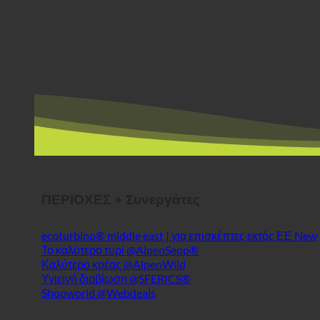
ΠΕΡΙΟΧΕΣ + Συνεργάτες
ecoturbino® middle east | για επισκέπτες εκτός ΕΕ
Το καλύτερο τυρί @AlpenSepp®
Καλύτερο κρέας @AlpenWild
Υγιεινή διαβίωση @SFERICS®