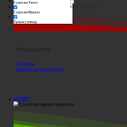
Тражи у изводу
Медицински
Болница
домови за пензионере
СПОРТ