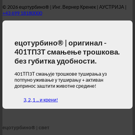
ецотурбино® | оригинал -
401ТП3Т смањење трошкова.
без губитка удобности.
401ТП3Т смањује трошкове туширања уз
потпуно уживање у туширању + активан
допринос заштити животне средине!
3, 2, 1 ... и крени!
ецотурбино® | свет
ецотурбино® Мапс
Технички детаљи
Калкулатор штедње