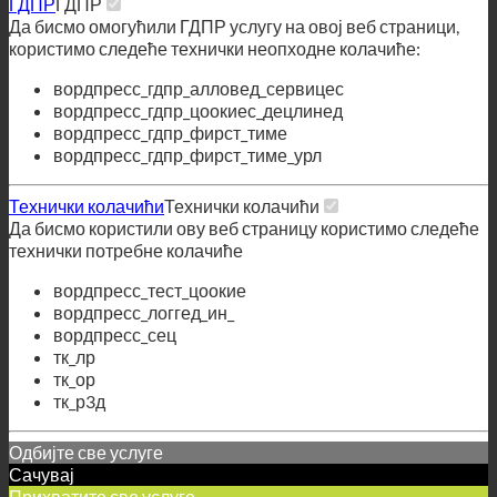
вордпресс_гдпр_алловед_сервицес
вордпресс_гдпр_цоокиес_децлинед
вордпресс_гдпр_фирст_тиме
вордпресс_гдпр_фирст_тиме_урл
Технички колачићи
Технички колачићи
Да бисмо користили ову веб страницу користимо следеће
технички потребне колачиће
вордпресс_тест_цоокие
вордпресс_логгед_ин_
вордпресс_сец
тк_лр
тк_ор
тк_р3д
Одбијте све услуге
Сачувај
Прихватите све услуге
Српски језик