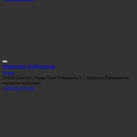
Кварнер Либурнија
Хотел
51410 Опатија, Улица Пава Томашића 2, | Хрватска (Приморско-
горанска жупанија)
+385 51 271 233
Амадриа Парк Хотел