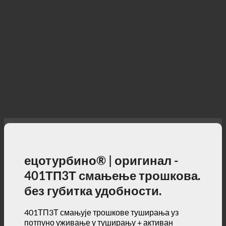
ецотурбино® | оригинал -
401ТП3Т смањење трошкова.
без губитка удобности.
401ТП3Т смањује трошкове туширања уз
потпуно уживање у туширању + активан
допринос заштити животне средине!