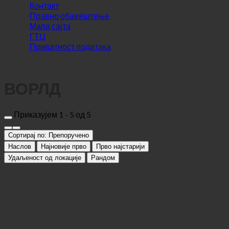
ГТЦ
Приватност података
ВОРЛД
Приказујем 1 - 5 од 5
Сортирај по:
Препоручено
Наслов
Најновије прво
Прво најстарији
Удаљеност од локације
Рандом