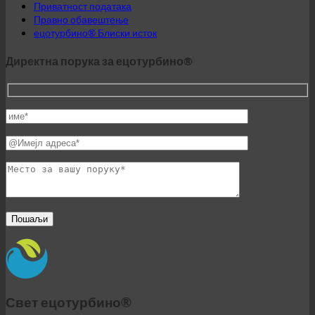
Директна порука за ецотурбино®
Свет ецотурбино®
© 2026 ецотурбино® | Инг. Вернер Кренек | АУСТРИЈА |
+43 699 18180000