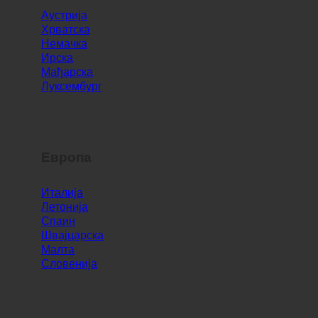
Ирска
Мађарска
Луксембург
Европа
Италија
Летонија
Спаин
Швајцарска
Малта
Словенија
Свет