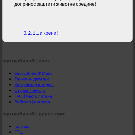
3, 2, 1 ... и крени!
ецотурбино® | свет
ецотурбино® Мапс
Технички детаљи
Калкулатор штедње
Студије случаја
ФАК | Често питана
Вебсхоп | енглески
ецотурбино® | директним
Контакт
ГТЦ
Приватност података
Правно обавештење
ецотурбино® Блиски исток