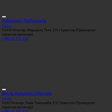
Адмирал Либурнија
Хотел
51410 Опатија, Маршала Тита 139 | Хрватска (Приморско-
горанска жупанија)
+385 51 271 533
Вила Амалија Опатија
Хотел
5141 Опатија, Пава Томашића 2/2 | Хрватска (Приморско-
горанска жупанија)
+385 51 271 233