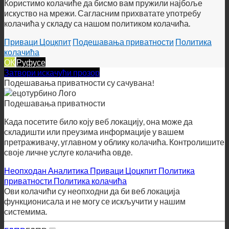
Приваци Цоцкпит
Подешавања приватности
Политика
колачића
ОК
Руфусе
Затвори искачући прозор
Подешавања приватности су сачувана!
Подешавања приватности
Када посетите било коју веб локацију, она може да
складишти или преузима информације у вашем
претраживачу, углавном у облику колачића. Контролишите
своје личне услуге колачића овде.
Неопходан
Аналитика
Приваци Цоцкпит
Политика
приватности
Политика колачића
Ови колачићи су неопходни да би веб локација
функционисала и не могу се искључити у нашим
системима.
ГДПР
ГДПР
Да бисмо омогућили ГДПР услугу на овој веб страници,
користимо следеће технички неопходне колачиће: