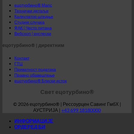
Студије случаја
ФАК | Често питана
Вебсхоп | енглески
ецотурбино® | директним
Контакт
ГТЦ
Приватност података
Правно обавештење
ецотурбино® Блиски исток
Свет ецотурбино®
© 2026 ецотурбино® | Рессоурцен Савинг ГмбХ |
АУСТРИЈА |
+43 699 18180000
ИНФОРМАЦИЈЕ
ОРДЕРЕД БИ
Хотел
СПА | Термално купатило
Кампови