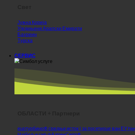
Јужна Кореја
Уједињени Арапски Емирати
Бахреин
Турска
СЕРВИС
ОБЛАСТИ + Партнери
ецотурбино® средњи исток | за посетиоце ван ЕУ
Најбољи сир @АлпенСепп®
Најбоље месо @АлпенВилд
Здрав живот @СФЕРИЦС®
Схопворлд @Вебдеалс