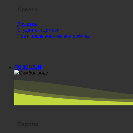
Друштва
Студентски домови
Пре и после анализе екотурбина
ПО ЗЕМЉИ
Европа
Аустрија
Хрватска
Немачка