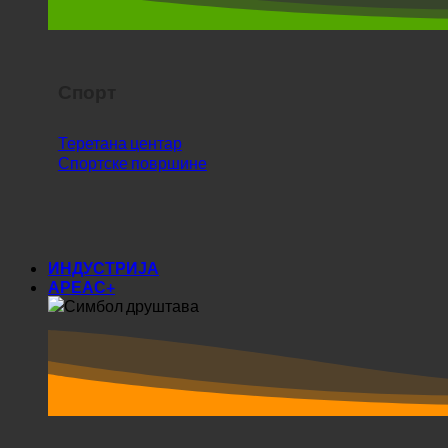
Спорт
Теретана центар
Спортске површине
ИНДУСТРИЈА
АРЕАС+
Ареас+