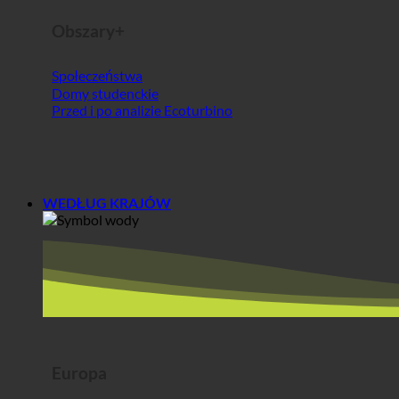
WEDŁUG KRAJÓW
Europa
Austria
Chorwacja
Niemcy
Irlandia
Węgry
Luksemburg