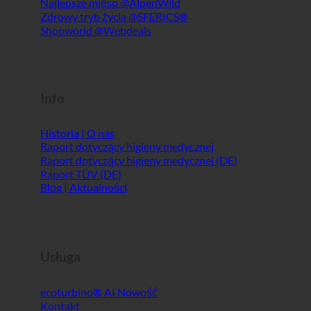
Info
Historia | O nas
Raport dotyczący higieny medycznej
Raport dotyczący higieny medycznej (DE)
Raport TÜV (DE)
Blog | Aktualności
Usługa
ecoturbino® AI
Kontakt
Nota prawna
Sitemap
GTC
Prywatność danych