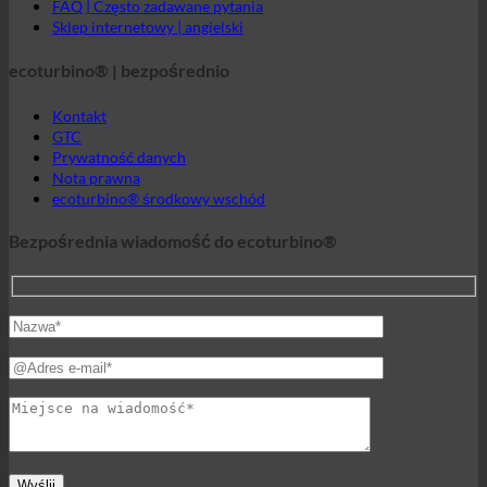
Prywatność danych
Nota prawna
ecoturbino® środkowy wschód
Bezpośrednia wiadomość do ecoturbino®
Świat ecoturbino®