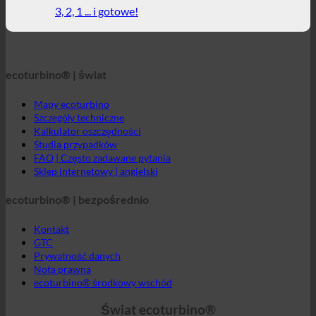
Mapy ecoturbino
Szczegóły techniczne
Kalkulator oszczędności
Studia przypadków
FAQ | Często zadawane pytania
Sklep internetowy | angielski
ecoturbino® | bezpośrednio
Kontakt
GTC
Prywatność danych
Nota prawna
ecoturbino® środkowy wschód
Świat ecoturbino®
© 2026 ecoturbino® | Ressourcen Saving GmbH | AUSTRIA |
+43 699 18180000
INFORMACJE
ZARZĄDZIŁ
Hotel