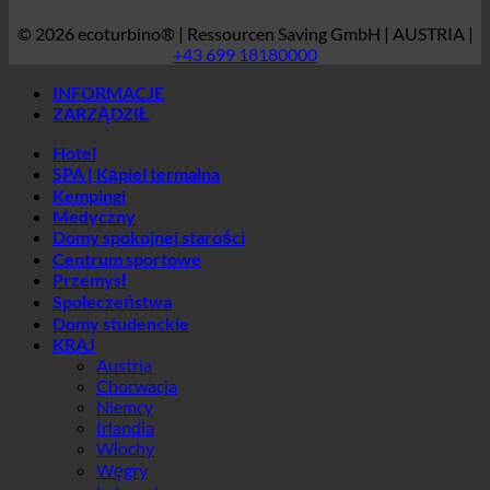
SPA | Kąpiel termalna
Kempingi
Medyczny
Domy spokojnej starości
Centrum sportowe
Przemysł
Społeczeństwa
Domy studenckie
KRAJ
Austria
Chorwacja
Niemcy
Irlandia
Włochy
Węgry
Luksemburg
Łotwa
Słowenia
Korea Południowa
Hiszpania
Szwajcaria
Zjednoczone Emiraty Arabskie