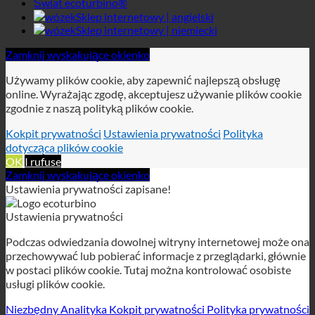
zgodnie z naszą polityką plików cookie.
Kokpit prywatności
Ustawienia prywatności
Polityka
dotycząca plików cookie
OK
I rufuse
Zamknij wyskakujące okienko
Ustawienia prywatności zapisane!
Ustawienia prywatności
Podczas odwiedzania dowolnej witryny internetowej może ona
przechowywać lub pobierać informacje z przeglądarki, głównie
w postaci plików cookie. Tutaj można kontrolować osobiste
usługi plików cookie.
Niezbędny
Analityka
Kokpit prywatności
Polityka prywatności
Polityka dotycząca plików cookie
Te pliki cookie są niezbędne do działania witryny i nie można
ich wyłączyć w naszych systemach.
RODO
RODO
Aby umożliwić obsługę RODO na tej stronie, używamy
następujących technicznie niezbędnych plików cookie: