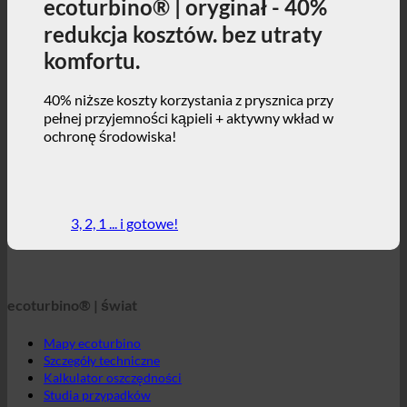
ochronę środowiska!
3, 2, 1 ... i gotowe!
ecoturbino® | świat
Mapy ecoturbino
Szczegóły techniczne
Kalkulator oszczędności
Studia przypadków
FAQ | Często zadawane pytania
Sklep internetowy | angielski
ecoturbino® | bezpośrednio
Kontakt
GTC