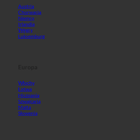
Europa
Włochy
Łotwa
Hiszpania
Szwajcaria
Malta
Słowenia
Świat
Korea Południowa
Zjednoczone Emiraty Arabskie
Bahrajn
Turcja