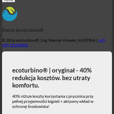
© 2026 ecoturbino® | Ing. Werner Krenek | AUSTRIA |
+43
699 18180000
ecoturbino® | oryginał - 40%
redukcja kosztów. bez utraty
komfortu.
40% niższe koszty korzystania z prysznica przy
pełnej przyjemności kąpieli + aktywny wkład w
ochronę środowiska!
3, 2, 1 ... i gotowe!
ecoturbino® | świat