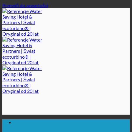
Przewiń do zawartości
MAKSYMALNA HIGIENA SANITARNA
✚ WYRAŹNIE ZALECANE Z MEDYCZNEGO PUNKTU