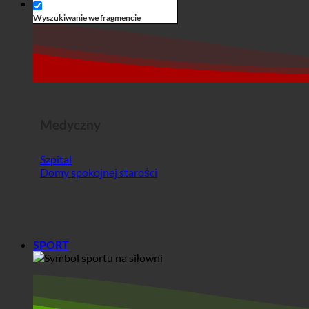
Medyczny
Szpital
Domy spokojnej starości
SPORT
Sport