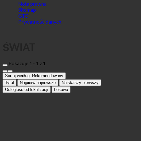
ŚWIAT
Pokazuje 1 - 1 z 1
Sortuj według:
Rekomendowany
Tytuł
Najpierw najnowsze
Najstarszy pierwszy
Odległość od lokalizacji
Losowo
Styrassic Park
Hotel
,
Społeczeństwa
8344 Bairisch Kölldorf, Dinoplatz 1 | Austria (Steiermark)
+43 (0)3159 28750