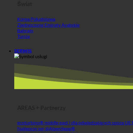
SERWIS
AREAS + Partnerzy
ecoturbino® middle east | dla odwiedzających spoza UE
Najlepszy ser @AlpenSepp®
Najlepsze mięso @AlpenWild
Zdrowy tryb życia @SFERICS®
Shopworld @Webdeals