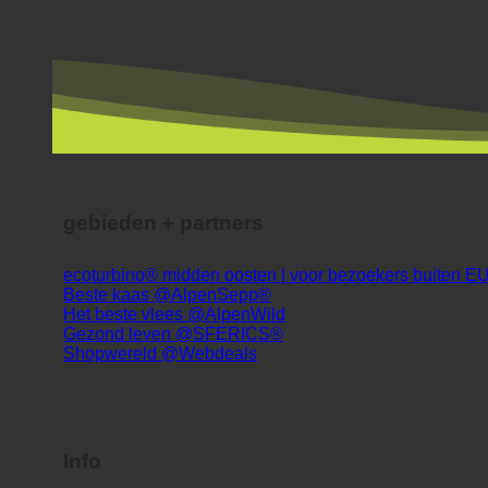
gebieden + partners
ecoturbino® midden oosten | voor bezoekers buiten E
Beste kaas @AlpenSepp®
Het beste vlees @AlpenWild
Gezond leven @SFERICS®
Shopwereld @Webdeals