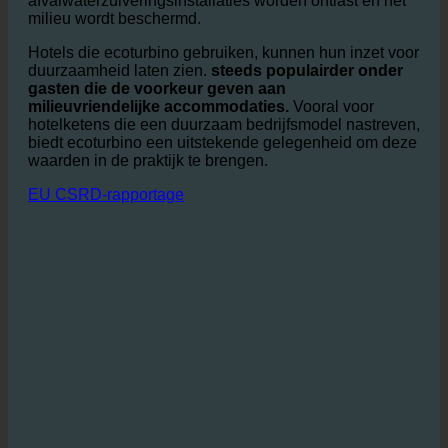
verminderen, komt er ook minder afvalwater in het
rioleringssysteem terecht, waardoor
afvalwaterzuiveringsinstallaties worden ontlast en het
milieu wordt beschermd.
Hotels die ecoturbino gebruiken, kunnen hun inzet voor
duurzaamheid laten zien.
steeds populairder onder
gasten die de voorkeur geven aan
milieuvriendelijke accommodaties.
Vooral voor
hotelketens die een duurzaam bedrijfsmodel nastreven,
biedt ecoturbino een uitstekende gelegenheid om deze
waarden in de praktijk te brengen.
EU CSRD-rapportage