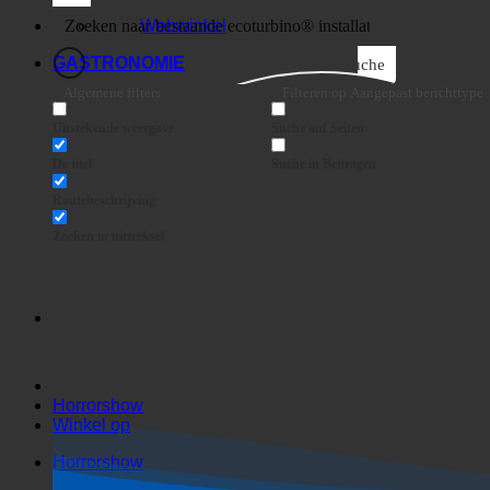
Bedrijf
Webwinkel
GASTRONOMIE
Suche
Algemene filters
Filteren op Aangepast berichttype
Uitstekende weergave
Suche auf Seiten
De titel
Suche in Beiträgen
Routebeschrijving
Zoeken in uittreksel
Horrorshow
Winkel op