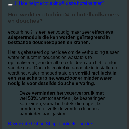
hotels helpt om zowel het milieu als hun winstmarges
te sparen.
1. Hoe helpt ecoturbino® deze hotelpartner?
Hoe werkt ecoturbino® in hotelbadkamers
en douches?
ecoturbino® is een eenvoudig maar zeer
effectieve
adaptermodule die kan worden geïntegreerd in
bestaande douchekoppen en kranen.
Het is gebaseerd op het idee om de verhouding tussen
water en lucht in douches en wastafels te
optimaliseren, zonder afbreuk te doen aan het comfort
van de gast. Door de ecoturbino-module te installeren,
wordt het water rondgedraaid en
verrijkt met lucht in
een statische turbine, waardoor er minder water
nodig is voor dezelfde douche-ervaring.
Deze
vermindert het waterverbruik met
wel 50%,
wat tot aanzienlijke besparingen
kan leiden, vooral in hotels die dagelijks
honderden of zelfs duizenden douches
aanbieden aan gasten.