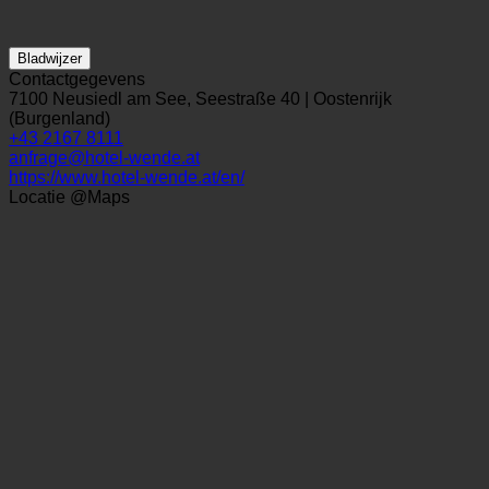
Bladwijzer
Contactgegevens
7100 Neusiedl am See, Seestraße 40 | Oostenrijk
(Burgenland)
+43 2167 8111
anfrage@hotel-wende.at
https://www.hotel-wende.at/en/
Locatie @Maps