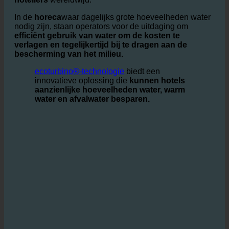
Water is een
kostbare hulpbron, en bewustzijn van
waterverspilling en milieueffecten
groeit onder
hoteliers
wereldwijd.
In de
horeca
waar dagelijks grote hoeveelheden water
nodig zijn, staan operators voor de uitdaging om
efficiënt gebruik van water om de kosten te
verlagen en tegelijkertijd bij te dragen aan de
bescherming van het milieu.
ecoturbino®-technologie
biedt een
innovatieve oplossing die
kunnen hotels
aanzienlijke hoeveelheden water, warm
water en afvalwater besparen.