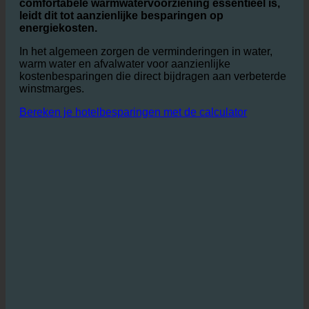
om het te verwarmen.
Vooral in de horeca, waar een consistent en
comfortabele warmwatervoorziening essentieel is,
leidt dit tot aanzienlijke besparingen op
energiekosten.
In het algemeen zorgen de verminderingen in water,
warm water en afvalwater voor aanzienlijke
kostenbesparingen die direct bijdragen aan verbeterde
winstmarges.
Bereken je hotelbesparingen met de calculator