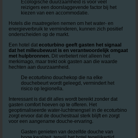
hogere hygiënestandaarden in douches
Ecologische duurzaamheid is voor veel
reizigers een doorslaggevende factor bij het
kiezen van een accommodatie.
Hotels die maatregelen nemen om het water- en
energieverbruik te verminderen, kunnen zich positief
onderscheiden op de markt.
Een hotel dat
ecoturbino geeft gasten het signaal
dat het milieubewust is en verantwoordelijk omgaat
met hulpbronnen.
Dit verbetert niet alleen het
merkimago, maar trekt ook gasten aan die waarde
hechten aan duurzaamheid.
De ecoturbino douchekop die na elke
douchebeurt wordt geleegd, vermindert het
risico op legionella.
Interessant is dat dit alles wordt bereikt zonder dat
gasten comfort hoeven op te offeren. Het
geoptimaliseerde water-luchtmengsel in de ecoturbino
zorgt ervoor dat de douchestraal sterk blijft en zorgt
voor een aangename douche-ervaring.