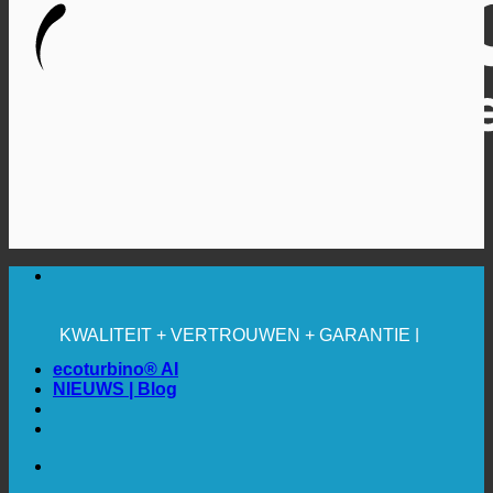
🔆 MAXIMALE HYGIËNE
✚ MEDISCH UITDRUKKELIJK AANBEVOLEN
BESPARING. DUURZAAM.
KWALITEIT + VERTROUWEN + GARANTIE |
WERELDWIJD IN GEBRUIK
ecoturbino® AI
NIEUWS | Blog