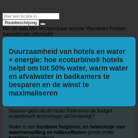
Routebeschrijving
Met de auto
Met het openbaar vervoer
Wandelen
Fietsen
Aanvullende informatie
Duurzaamheid van hotels en water
+ energie: hoe ecoturbino® hotels
helpt om tot 50% water, warm water
en afvalwater in badkamers te
besparen en de winst te
maximaliseren
Waarom gebruikt dit Hotel Reference de budget
ecoturbino® technologie uit Oostenrijk?