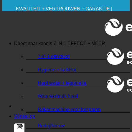
🔆 MAXIMALE HYGIËNE
✚ MEDISCH UITDRUKKELIJK AANBEVOLEN
BESPARING. DUURZAAM.
KWALITEIT + VERTROUWEN + GARANTIE |
WERELDWIJD IN GEBRUIK
Direct naar kennis
7-IN-1 EFFECT + MEER
7-in-1 effect
Hygiëne + kalk
Hard water + legionella
Waterverbruik hotel
Rekenmachine voor besparen
Winkel op