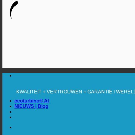
🔆 MAXIMALE HYGIËNE
✚ MEDISCH UITDRUKKELIJK AANBEVOLEN
BESPARING. DUURZAAM.
KWALITEIT + VERTROUWEN + GARANTIE | WEREL
ecoturbino® AI
NIEUWS | Blog
🔆 MAXIMALE HYGIËNE
✚ MEDISCH UITDRUKKELIJK AANBEVOLEN