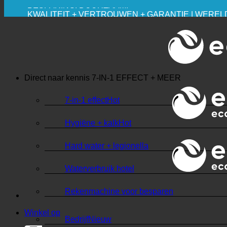
BESPARING. DUURZAAM.
KWALITEIT + VERTROUWEN + GARANTIE | WEREL
Direct naar kennis
7-IN-1 EFFECT + MEER
7-in-1 effect
Hygiëne + kalk
Hard water + legionella
Waterverbruik hotel
Rekenmachine voor besparen
Winkel op
Bedrijf