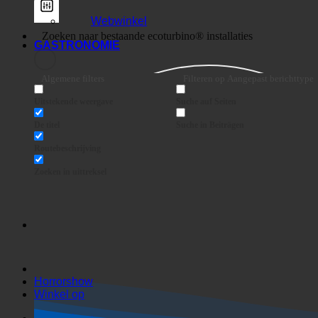
Webwinkel
GASTRONOMIE
Algemene filters
Filteren op Aangepast berichttype
Uitstekende weergave
Suche auf Seiten
De titel
Suche in Beiträgen
Routebeschrijving
Zoeken in uittreksel
Horrorshow
Winkel op