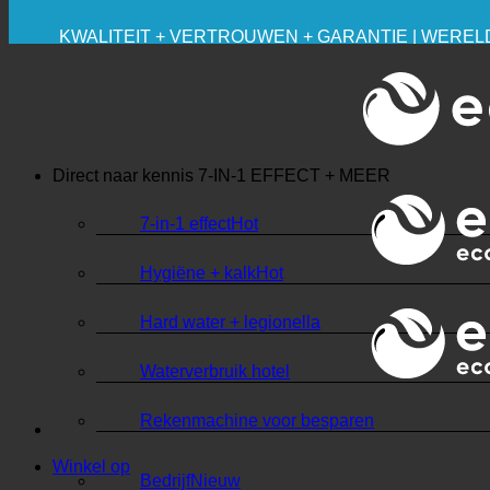
BESPARING. DUURZAAM.
KWALITEIT + VERTROUWEN + GARANTIE | WEREL
Direct naar kennis
7-IN-1 EFFECT + MEER
7-in-1 effect
Hygiëne + kalk
Hard water + legionella
Waterverbruik hotel
Rekenmachine voor besparen
Winkel op
Bedrijf