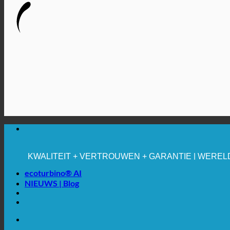
🔆 MAXIMALE HYGIËNE
✚ MEDISCH UITDRUKKELIJK AANBEVOLEN
BESPARING. DUURZAAM.
KWALITEIT + VERTROUWEN + GARANTIE | WEREL
ecoturbino® AI
NIEUWS | Blog
🔆 MAXIMALE HYGIËNE
✚ MEDISCH UITDRUKKELIJK AANBEVOLEN