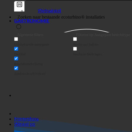
Webwinkel
GASTRONOMIE
Algemene filters
Filteren op Aangepast berichttype
Uitstekende weergave
Suche auf Seiten
De titel
Suche in Beiträgen
Routebeschrijving
Zoeken in uittreksel
Horrorshow
Winkel op