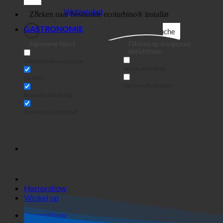
Bedrijf
Webwinkel
GASTRONOMIE
Suche
Algemene filters
Filteren op Aangepast
berichttype
Uitstekende weergave
Suche auf Seiten
De titel
Suche in Beiträgen
Routebeschrijving
Zoeken in uittreksel
Horrorshow
Winkel op