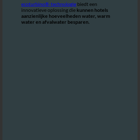
en tegelijkertijd bij te dragen aan de bescherming van
het milieu.
ecoturbino®-technologie
biedt een
innovatieve oplossing die
kunnen hotels
aanzienlijke hoeveelheden water, warm
water en afvalwater besparen.