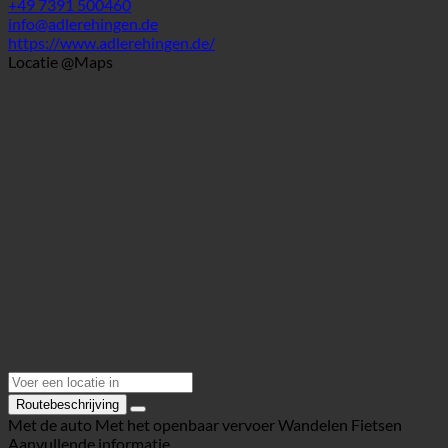
89584 Ehingen (Donau), Hauptstraße 116 | Duitsland (Baden-
Württemberg)
+49 7391 500460
info@adlerehingen.de
https://www.adlerehingen.de/
Locatie @Maps