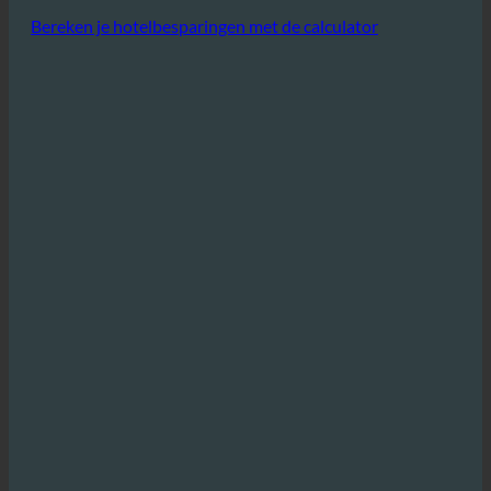
warm water en afvalwater voor aanzienlijke
kostenbesparingen die direct bijdragen aan verbeterde
winstmarges.
Bereken je hotelbesparingen met de calculator