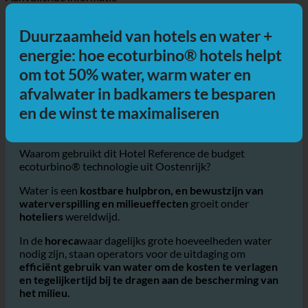
Routebeschrijving
Met de auto
Met het openbaar vervoer
Wandelen
Fietsen
Aanvullende informatie
Duurzaamheid van hotels en water +
energie: hoe ecoturbino® hotels helpt
om tot 50% water, warm water en
afvalwater in badkamers te besparen
en de winst te maximaliseren
Waarom gebruikt dit Hotel Reference de budget
ecoturbino® technologie uit Oostenrijk?
Water is een
kostbare hulpbron, en bewustzijn van
waterverspilling en milieueffecten
groeit onder
hoteliers
wereldwijd.
In de
horeca
waar dagelijks grote hoeveelheden water
nodig zijn, staan operators voor de uitdaging om
efficiënt gebruik van water om de kosten te verlagen