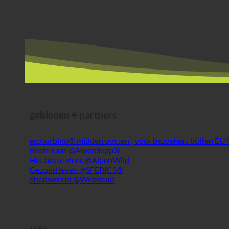
gebieden + partners
ecoturbino® midden oosten | voor bezoekers buiten EU
Beste kaas @AlpenSepp®
Het beste vlees @AlpenWild
Gezond leven @SFERICS®
Shopwereld @Webdeals