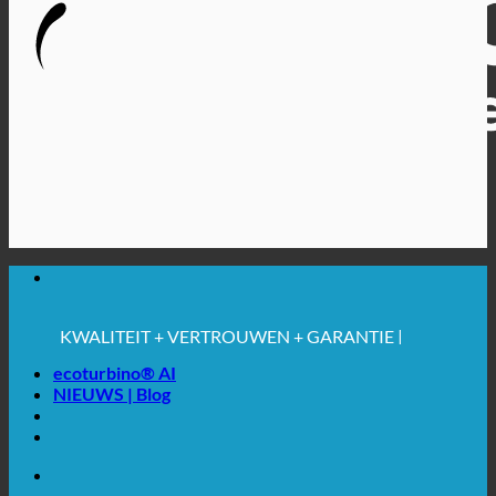
🔆 MAXIMALE HYGIËNE
✚ MEDISCH UITDRUKKELIJK AANBEVOLEN
BESPARING. DUURZAAM.
KWALITEIT + VERTROUWEN + GARANTIE |
WERELDWIJD IN GEBRUIK
ecoturbino® AI
NIEUWS | Blog