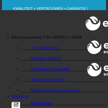
🔆 MAXIMALE HYGIËNE
✚ MEDISCH UITDRUKKELIJK AANBEVOLEN
BESPARING. DUURZAAM.
KWALITEIT + VERTROUWEN + GARANTIE |
WERELDWIJD IN GEBRUIK
Direct naar kennis
7-IN-1 EFFECT + MEER
7-in-1 effect
Hygiëne + kalk
Hard water + legionella
Waterverbruik hotel
Rekenmachine voor besparen
Winkel op