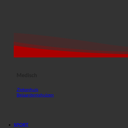
Medisch
Ziekenhuis
Bejaardentehuizen