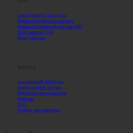
Info
Geschiedenis | Over ons
Medisch hygiënisch rapport
Medisch hygiënisch verslag (DE)
TÜV-rapport (DE)
Blog | Nieuws
Service
ecoturbino® AI
Neem contact op met
Wettelijke kennisgeving
Sitemap
GTC
Privacy van gegevens