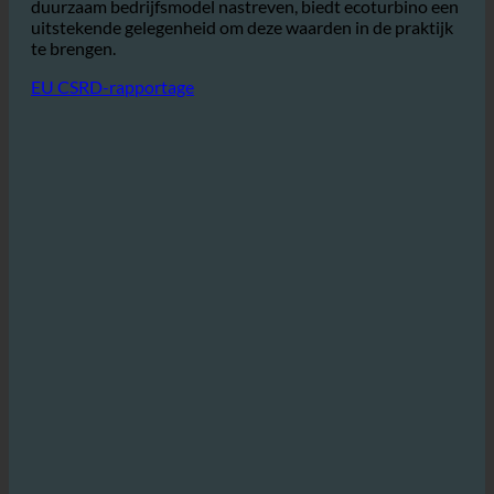
gasten die de voorkeur geven aan milieuvriendelijke
accommodaties.
Vooral voor hotelketens die een
duurzaam bedrijfsmodel nastreven, biedt ecoturbino een
uitstekende gelegenheid om deze waarden in de praktijk
te brengen.
EU CSRD-rapportage