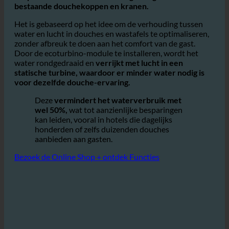
ecoturbino® is een eenvoudig maar zeer
effectieve
adaptermodule die kan worden geïntegreerd in
bestaande douchekoppen en kranen.
Het is gebaseerd op het idee om de verhouding tussen
water en lucht in douches en wastafels te optimaliseren,
zonder afbreuk te doen aan het comfort van de gast.
Door de ecoturbino-module te installeren, wordt het
water rondgedraaid en
verrijkt met lucht in een
statische turbine, waardoor er minder water nodig is
voor dezelfde douche-ervaring.
Deze
vermindert het waterverbruik met
wel 50%,
wat tot aanzienlijke besparingen
kan leiden, vooral in hotels die dagelijks
honderden of zelfs duizenden douches
aanbieden aan gasten.
Bezoek de Online Shop + ontdek Functies