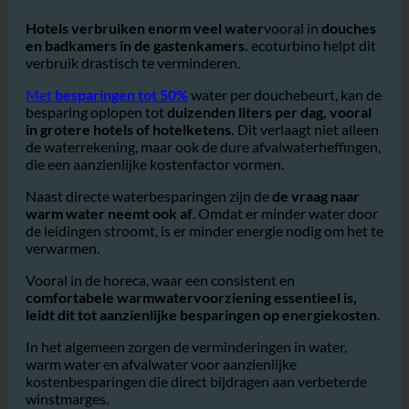
Waterbesparing en kostenreductie in
badkamers en douches in hotels
Hotels verbruiken enorm veel water
vooral in
douches
en badkamers in de gastenkamers.
ecoturbino helpt dit
verbruik drastisch te verminderen.
Met
besparingen tot 50%
water per douchebeurt, kan de
besparing oplopen tot
duizenden liters per dag, vooral
in grotere hotels of hotelketens.
Dit verlaagt niet alleen
de waterrekening, maar ook de dure afvalwaterheffingen,
die een aanzienlijke kostenfactor vormen.
Naast directe waterbesparingen zijn de
de vraag naar
warm water neemt ook af
. Omdat er minder water door
de leidingen stroomt, is er minder energie nodig om het te
verwarmen.
Vooral in de horeca, waar een consistent en
comfortabele warmwatervoorziening essentieel is,
leidt dit tot aanzienlijke besparingen op energiekosten.
In het algemeen zorgen de verminderingen in water,