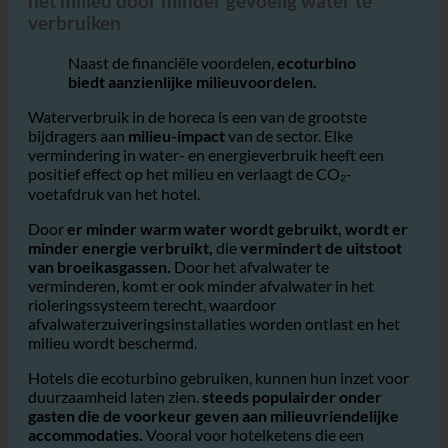
Hotels en het verminderen van de impact op
het milieu door minder gevoelig water te
verbruiken
Naast de financiële voordelen,
ecoturbino
biedt aanzienlijke milieuvoordelen.
Waterverbruik in de horeca is een van de grootste
bijdragers aan
milieu-impact
van de sector. Elke
vermindering in water- en energieverbruik heeft een
positief effect op het milieu en verlaagt de CO₂-
voetafdruk van het hotel.
Door
er minder warm water wordt gebruikt, wordt er
minder energie verbruikt,
die
vermindert de uitstoot
van broeikasgassen.
Door het afvalwater te
verminderen, komt er ook minder afvalwater in het
rioleringssysteem terecht, waardoor
afvalwaterzuiveringsinstallaties worden ontlast en het
milieu wordt beschermd.
Hotels die ecoturbino gebruiken, kunnen hun inzet voor
duurzaamheid laten zien.
steeds populairder onder