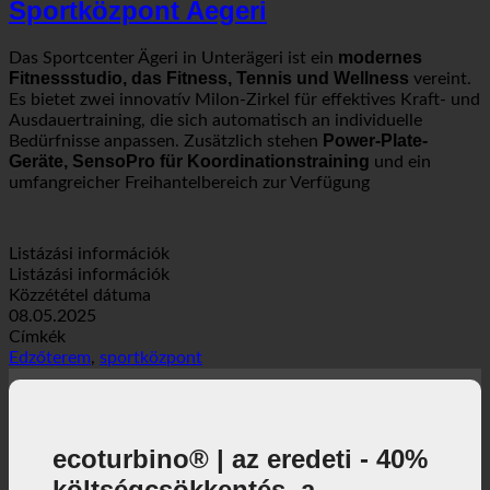
Sportközpont Aegeri
modernes
Das Sportcenter Ägeri in Unterägeri ist ein
Fitnessstudio, das Fitness, Tennis und Wellness
vereint.
Es bietet zwei innovatív Milon-Zirkel für effektives Kraft- und
Ausdauertraining, die sich automatisch an individuelle
Power-Plate-
Bedürfnisse anpassen. Zusätzlich stehen
Geräte, SensoPro für Koordinationstraining
und ein
umfangreicher Freihantelbereich zur Verfügung
Listázási információk
Listázási információk
Közzététel dátuma
08.05.2025
Címkék
Edzőterem
,
sportközpont
ecoturbino® | az eredeti - 40%