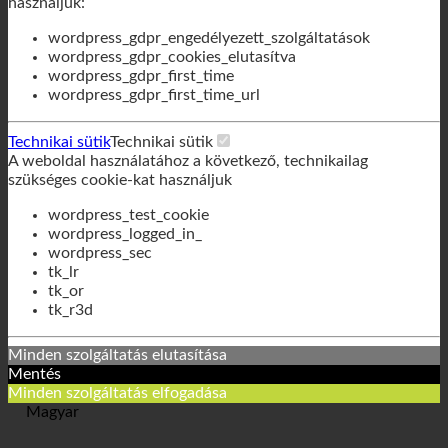
weboldalon a következő, technikailag szükséges cookie-kat
használjuk:
wordpress_gdpr_engedélyezett_szolgáltatások
wordpress_gdpr_cookies_elutasítva
wordpress_gdpr_first_time
wordpress_gdpr_first_time_url
Technikai sütik
Technikai sütik
A weboldal használatához a következő, technikailag
szükséges cookie-kat használjuk
wordpress_test_cookie
wordpress_logged_in_
wordpress_sec
tk_lr
tk_or
tk_r3d
Minden szolgáltatás elutasítása
Mentés
Minden szolgáltatás elfogadása
Magyar