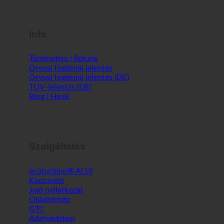
Info
Történelem | Rólunk
Orvosi higiéniai jelentés
Orvosi higiéniai jelentés (DE)
TÜV-jelentés (DE)
Blog | Hírek
Szolgáltatás
ecoturbino® AI
Kapcsolat
Jogi nyilatkozat
Oldaltérkép
GTC