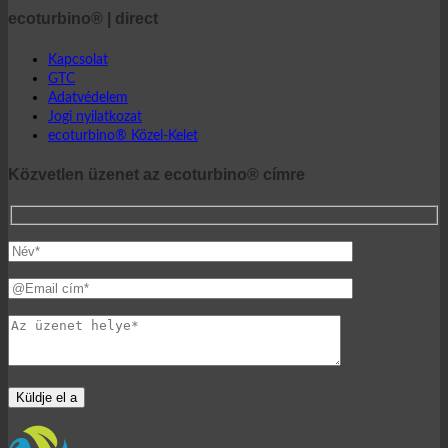
Webshop | english
ecoturbino® | direct
Kapcsolat
GTC
Adatvédelem
Jogi nyilatkozat
ecoturbino® Közel-Kelet
Közvetlen üzenet az ecoturbino® címre