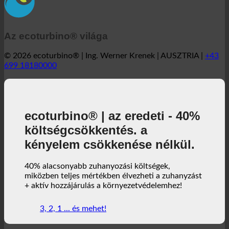
Az ecoturbino® világa
© 2026 ecoturbino® | Ing. Werner Krenek | AUSZTRIA |
+43
699 18180000
ecoturbino® | az eredeti - 40%
költségcsökkentés. a
kényelem csökkenése nélkül.
40% alacsonyabb zuhanyozási költségek,
miközben teljes mértékben élvezheti a zuhanyzást
+ aktív hozzájárulás a környezetvédelemhez!
3, 2, 1 ... és mehet!