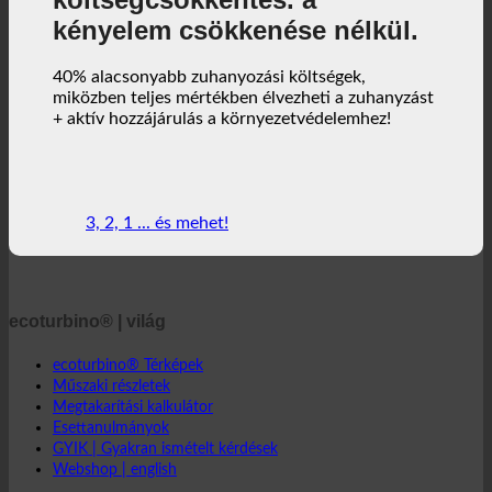
költségcsökkentés. a
kényelem csökkenése nélkül.
40% alacsonyabb zuhanyozási költségek,
miközben teljes mértékben élvezheti a zuhanyzást
+ aktív hozzájárulás a környezetvédelemhez!
3, 2, 1 ... és mehet!
ecoturbino® | világ
ecoturbino® Térképek
Műszaki részletek
Megtakarítási kalkulátor
Esettanulmányok
GYIK | Gyakran ismételt kérdések