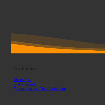
Területek+
Társaságok
Diákotthonok
Ecoturbino analízis előtt és után