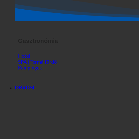
Gasztronómia
Hotel
SPA | Termálfürdő
Kempingek
ORVOSI