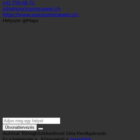
6314 Unterägeri, Zugerstrasse 79 | Svájc (Zug)
+41 750 48 72
info@sportcenteraegeri.ch
https://www.sportcenteraegeri.ch/
Helyszín @Maps
Útvonaltervezés