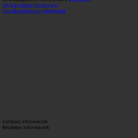
Autóval
Tömegközlekedéssel
Séta
Kerékpározás
Ez a bejegyzés a . Könyvjelző a
permalink
.
24 órás tiszta tornaterem
Das Blaufränkisch Weinhotel
Listázási információk
Részletes információk