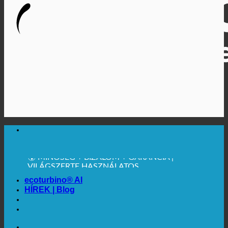
🔆 MAXIMÁLIS HIGIÉNIA
✚ ORVOSILAG KIFEJEZETTEN AJÁNLOTT
💧 MENTÉS. TARTALMAS.
🌍 MINŐSÉG + BIZALOM + GARANCIA |
VILÁGSZERTE HASZNÁLATOS
ecoturbino® AI
HÍREK | Blog