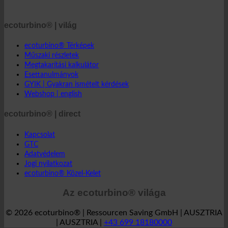
ecoturbino® | világ
ecoturbino® Térképek
Műszaki részletek
Megtakarítási kalkulátor
Esettanulmányok
GYIK | Gyakran ismételt kérdések
Webshop | english
ecoturbino® | direct
Kapcsolat
GTC
Adatvédelem
Jogi nyilatkozat
ecoturbino® Közel-Kelet
Az ecoturbino® világa
© 2026 ecoturbino® | Ressourcen Saving GmbH | AUSZTRIA