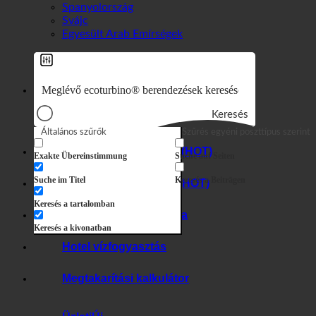
Dél-Korea
Spanyolország
Svájc
Egyesült Arab Emírségek
Keresés
Általános szűrők
Szűrés egyéni poszttípus szerint
7 az 1-ben hatás
Exakte Übereinstimmung
Suche auf Seiten
Suche im Titel
Keresés a Beiträgen
Higiénia + vízkő
Keresés a tartalomban
Kemény víz + legionella
Keresés a kivonatban
Hotel vízfogyasztás
Megtakarítási kalkulátor