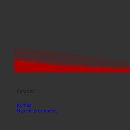
Orvosi
Kórház
Nyugdíjas otthonok