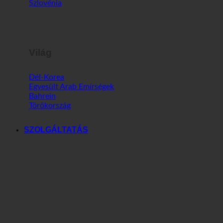
Málta
Szlovénia
Világ
Dél-Korea
Egyesült Arab Emírségek
Bahrein
Törökország
SZOLGÁLTATÁS