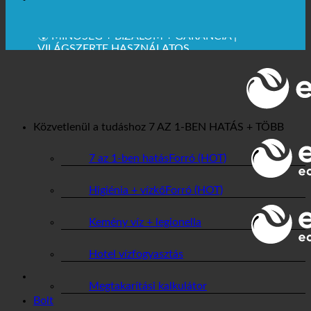
🔆 MAXIMÁLIS HIGIÉNIA
✚ ORVOSILAG KIFEJEZETTEN AJÁNLOTT
💧 MENTÉS. TARTALMAS.
🌍 MINŐSÉG + BIZALOM + GARANCIA |
VILÁGSZERTE HASZNÁLATOS
Közvetlenül a tudáshoz
7 AZ 1-BEN HATÁS + TÖBB
7 az 1-ben hatás
Higiénia + vízkő
Kemény víz + legionella
Hotel vízfogyasztás
Megtakarítási kalkulátor