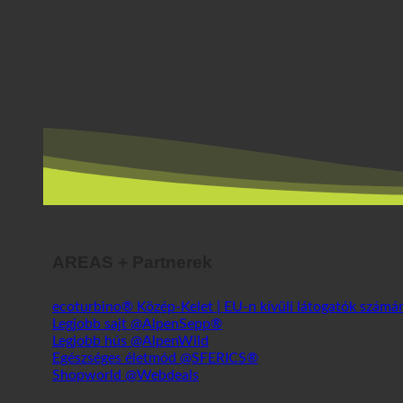
AREAS + Partnerek
ecoturbino® Közép-Kelet | EU-n kívüli látogatók számá
Legjobb sajt @AlpenSepp®
Legjobb hús @AlpenWild
Egészséges életmód @SFERICS®
Shopworld @Webdeals