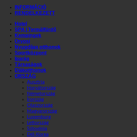
| AUSZTRIA |
+43 699 18180000
INFORMÁCIÓ
RENDELKEZETT
Hotel
SPA | Termálfürdő
Kempingek
Orvosi
Nyugdíjas otthonok
Sportközpont
Iparág
Társaságok
Diákotthonok
ORSZÁG
Ausztria
Horvátország
Németország
Írország
Olaszország
Magyarország
Luxemburg
Lettország
Szlovénia