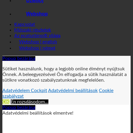
Üzleti
Webshop
Kapcsolat
Műszaki részletek
Az ecoturbino® világa
Webshop | english
Webshop | német
Popup bezárása
Sütiket használunk, hogy a legjobb online élményt nyújtsuk
Önnek. A beleegyezésével Ön elfogadja a sütik használatát a
sütikre vonatkozó szabályzatunknak megfelelően.
Adatvédelem Cockpit
Adatvédelmi beállítások
Cookie
szabályzat
OK
Én rozsdásodom...
Popup bezárása
Adatvédelmi beállítások elmentve!