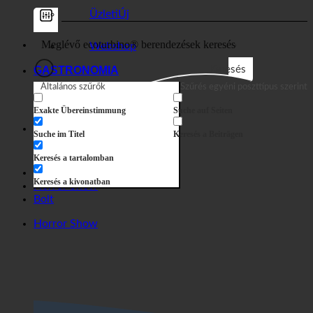
Bolt
Üzleti
Webshop
GASTRONOMIA
Keresés
Általános szűrők
Szűrés egyéni poszttípus szerint
Exakte Übereinstimmung
Suche auf Seiten
Suche im Titel
Keresés a Beiträgen
Keresés a tartalomban
Keresés a kivonatban
Horror Show
Bolt
Horror Show