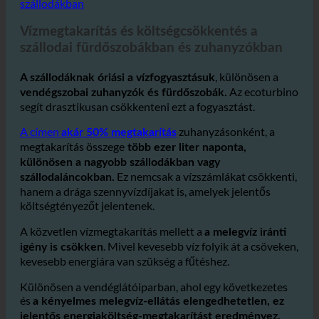
2. Vízmegtakarítás és költségcsökkentés a
szállodákban
Vízmegtakarítás és költségcsökkentés a
szállodai fürdőszobákban és zuhanyzókban
, különösen a
A szállodáknak óriási a vízfogyasztásuk
Az ecoturbino
vendégszobai zuhanyzók és fürdőszobák.
segít drasztikusan csökkenteni ezt a fogyasztást.
A címen
zuhanyzásonként, a
akár 50% megtakarítás
megtakarítás összege
több ezer liter naponta,
különösen a nagyobb szállodákban vagy
Ez nemcsak a vízszámlákat csökkenti,
szállodaláncokban.
hanem a drága szennyvízdíjakat is, amelyek jelentős
költségtényezőt jelentenek.
A közvetlen vízmegtakarítás mellett a
a melegvíz iránti
. Mivel kevesebb víz folyik át a csöveken,
igény is csökken
kevesebb energiára van szükség a fűtéshez.
Különösen a vendéglátóiparban, ahol egy következetes