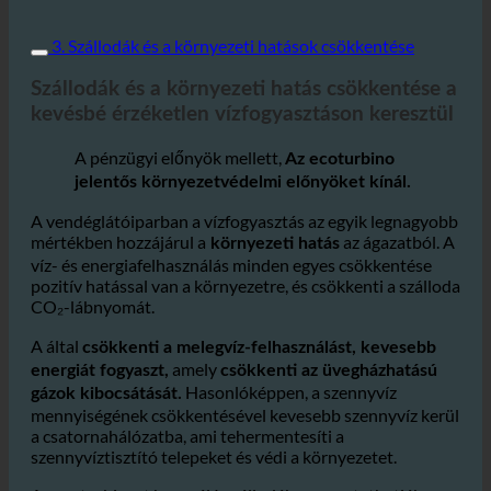
3. Szállodák és a környezeti hatások csökkentése
Szállodák és a környezeti hatás csökkentése a
kevésbé érzéketlen vízfogyasztáson keresztül
A pénzügyi előnyök mellett,
Az ecoturbino
jelentős környezetvédelmi előnyöket kínál.
A vendéglátóiparban a vízfogyasztás az egyik legnagyobb
mértékben hozzájárul a
az ágazatból. A
környezeti hatás
víz- és energiafelhasználás minden egyes csökkentése
pozitív hatással van a környezetre, és csökkenti a szálloda
CO₂-lábnyomát.
A által
csökkenti a melegvíz-felhasználást, kevesebb
amely
energiát fogyaszt,
csökkenti az üvegházhatású
Hasonlóképpen, a szennyvíz
gázok kibocsátását.
mennyiségének csökkentésével kevesebb szennyvíz kerül
a csatornahálózatba, ami tehermentesíti a