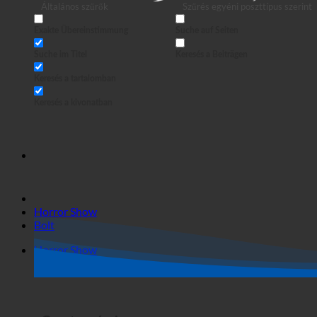
GASTRONOMIA
Keresés
Általános szűrők
Szűrés egyéni poszttípus szerint
Exakte Übereinstimmung
Suche auf Seiten
Suche im Titel
Keresés a Beiträgen
Keresés a tartalomban
Keresés a kivonatban
Horror Show
Bolt
Horror Show