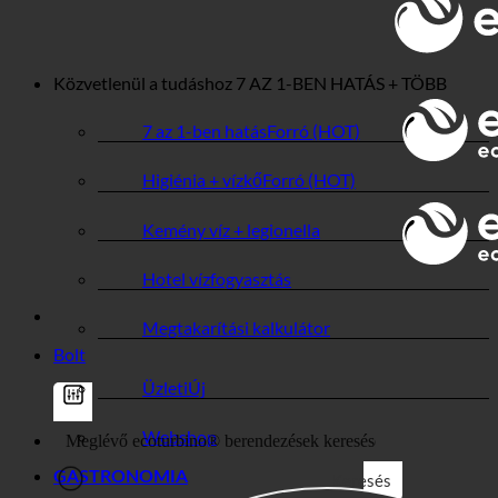
🌍 MINŐSÉG + BIZALOM + GARANCIA |
VILÁGSZERTE HASZNÁLATOS
Közvetlenül a tudáshoz
7 AZ 1-BEN HATÁS + TÖBB
7 az 1-ben hatás
Higiénia + vízkő
Kemény víz + legionella
Hotel vízfogyasztás
Megtakarítási kalkulátor
Bolt
Üzleti
Webshop