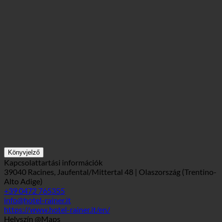
Könyvjelző
Kapcsolattartási információk
39040 Racines, Jaufental/Mittertal 48 | Olaszország (Trentino-
Alto Adige)
+39 0472 765355
info@hotel-rainer.it