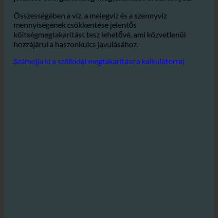
és
a kényelmes melegvíz-ellátás elengedhetetlen, ez
jelentős energiaköltség-megtakarítást eredményez.
Összességében a víz, a melegvíz és a szennyvíz
mennyiségének csökkentése jelentős
költségmegtakarítást tesz lehetővé, ami közvetlenül
hozzájárul a haszonkulcs javulásához.
Számolja ki a szállodai megtakarítást a kalkulátorral