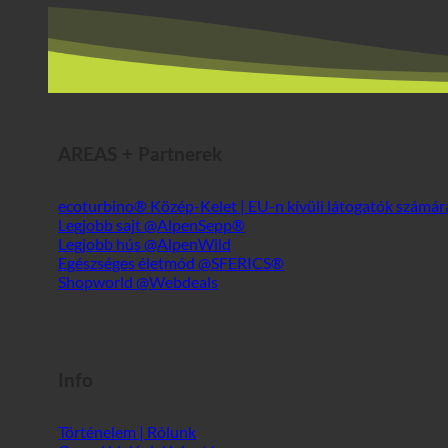
AREAS + Partnerek
ecoturbino® Közép-Kelet | EU-n kívüli látogatók számá
Legjobb sajt @AlpenSepp®
Legjobb hús @AlpenWild
Egészséges életmód @SFERICS®
Shopworld @Webdeals
Info