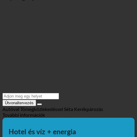
https://www.hotel-rainer.it/en/
Helyszín @Maps
Útvonaltervezés
Autóval
Tömegközlekedéssel
Séta
Kerékpározás
További információk