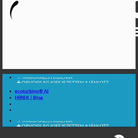
🔆 MAXIMÁLIS HIGIÉNIA
✚ ORVOSILAG KIFEJEZETTEN AJÁNLOTT
💧 MENTÉS. TARTALMAS.
🌍 MINŐSÉG + BIZALOM + GARANCIA |
ecoturbino® AI
VILÁGSZERTE HASZNÁLATOS
HÍREK | Blog
🔆 MAXIMÁLIS HIGIÉNIA
✚ ORVOSILAG KIFEJEZETTEN AJÁNLOTT
💧 MENTÉS. TARTALMAS.