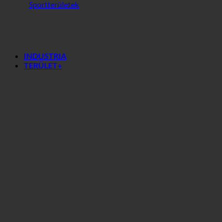
Gym center
Sportterületek
INDUSTRIA
TERÜLET+