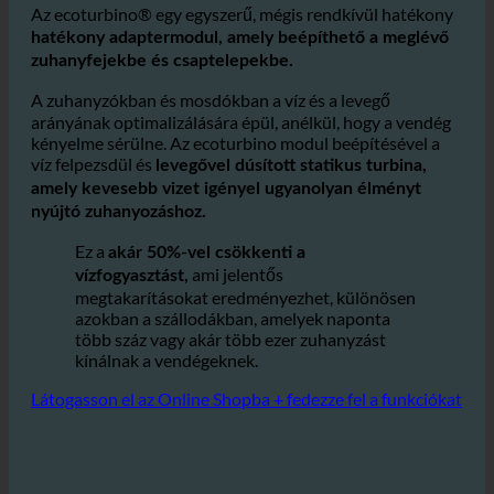
fürdőszobákban és zuhanyzókban?
Az ecoturbino® egy egyszerű, mégis rendkívül hatékony
hatékony adaptermodul, amely beépíthető a meglévő
zuhanyfejekbe és csaptelepekbe.
A zuhanyzókban és mosdókban a víz és a levegő
arányának optimalizálására épül, anélkül, hogy a vendég
kényelme sérülne. Az ecoturbino modul beépítésével a
víz felpezsdül és
levegővel dúsított statikus turbina,
amely kevesebb vizet igényel ugyanolyan élményt
nyújtó zuhanyozáshoz.
Ez a
akár 50%-vel csökkenti a
ami jelentős
vízfogyasztást,
megtakarításokat eredményezhet, különösen
azokban a szállodákban, amelyek naponta
több száz vagy akár több ezer zuhanyzást
kínálnak a vendégeknek.
Látogasson el az Online Shopba + fedezze fel a funkciókat