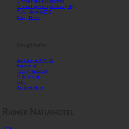
Történelem | Rólunk
Orvosi higiéniai jelentés
Orvosi higiéniai jelentés (DE)
TÜV-jelentés (DE)
Blog | Hírek
Szolgáltatás
ecoturbino® AI
Kapcsolat
Jogi nyilatkozat
Oldaltérkép
GTC
Adatvédelem
Rainer Naturhotel