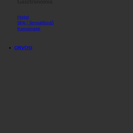
Gasztronómia
Hotel
SPA | Termálfürdő
Kempingek
ORVOSI