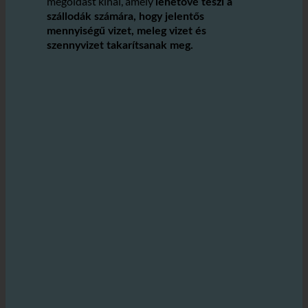
ecoturbino® technológia
olyan innovatív
megoldást kínál, amely
lehetővé teszi a
szállodák számára, hogy jelentős
mennyiségű vizet, meleg vizet és
szennyvizet takarítsanak meg.