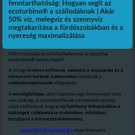
Hotel és víz + energia
fenntarthatóság: Hogyan segít az
ecoturbino® a szállodáknak | Akár
50% víz, melegvíz és szennyvíz
megtakarítása a fürdőszobákban és a
nyereség maximalizálása
Miért használja ez a Hotel Reference az ausztriai
ecoturbino® technológiát?
A víz egy
értékes erőforrás, valamint a vízpazarlás és a
növekszik a
környezeti hatások tudatosítása
világszerte.
szállodatulajdonosok
A
, ahol naponta nagy mennyiségű vízre
vendéglátóipar
van szükség, az üzemeltetőknek szembe kell nézniük
azzal a kihívással, hogy
a víz hatékony felhasználása a
költségek csökkentése érdekében, miközben
hozzájárul a környezetvédelemhez.