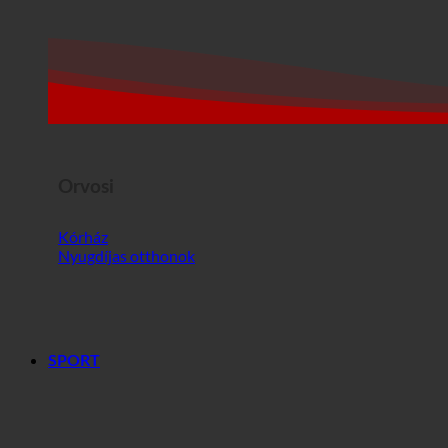
Orvosi
Kórház
Nyugdíjas otthonok
SPORT