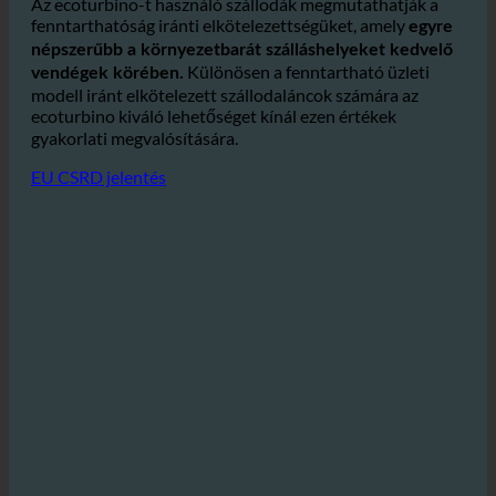
szennyvíztisztító telepeket és védi a környezetet.
Az ecoturbino-t használó szállodák megmutathatják a
fenntarthatóság iránti elkötelezettségüket, amely
egyre
népszerűbb a környezetbarát szálláshelyeket kedvelő
Különösen a fenntartható üzleti
vendégek körében.
modell iránt elkötelezett szállodaláncok számára az
ecoturbino kiváló lehetőséget kínál ezen értékek
gyakorlati megvalósítására.
EU CSRD jelentés