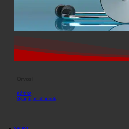
Orvosi
Kórház
Nyugdíjas otthonok
SPORT