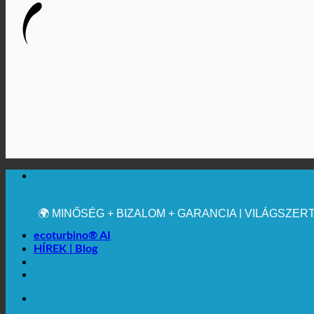
🔆 MAXIMÁLIS HIGIÉNIA
✚ ORVOSILAG KIFEJEZETTEN AJÁNLOTT
💧 MENTÉS. TARTALMAS.
🌍 MINŐSÉG + BIZALOM + GARANCIA | VILÁGSZE
ecoturbino® AI
HÍREK | Blog
🔆 MAXIMÁLIS HIGIÉNIA
✚ ORVOSILAG KIFEJEZETTEN AJÁNLOTT