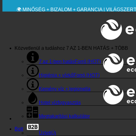
💧 MENTÉS. TARTALMAS.
🌍 MINŐSÉG + BIZALOM + GARANCIA | VILÁGSZE
Közvetlenül a tudáshoz
7 AZ 1-BEN HATÁS + TÖBB
7 az 1-ben hatás
Higiénia + vízkő
Kemény víz + legionella
Hotel vízfogyasztás
Megtakarítási kalkulátor
Bolt
Üzleti