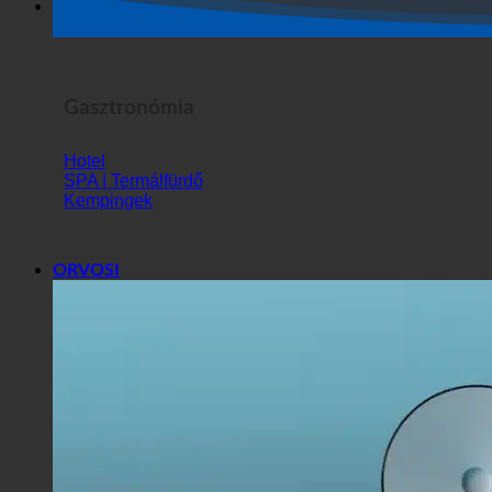
Horror Show
Gasztronómia
Hotel
SPA | Termálfürdő
Kempingek
ORVOSI