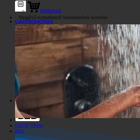
Webshop
GASTRONOMIA
Általános szűrők
Szűrés egyéni poszttípus szerint
Exakte Übereinstimmung
Suche auf Seiten
Suche im Titel
Keresés a Beiträgen
Keresés a tartalomban
Keresés a kivonatban
Horror Show
Bolt