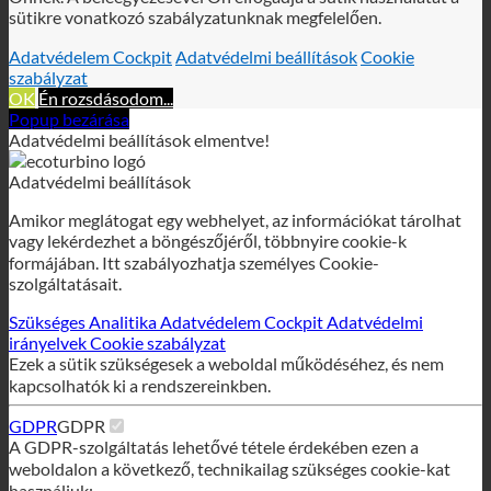
Sütiket használunk, hogy a legjobb online élményt nyújtsuk
Önnek. A beleegyezésével Ön elfogadja a sütik használatát a
sütikre vonatkozó szabályzatunknak megfelelően.
Adatvédelem Cockpit
Adatvédelmi beállítások
Cookie
szabályzat
OK
Én rozsdásodom...
Popup bezárása
Adatvédelmi beállítások elmentve!
Adatvédelmi beállítások
Amikor meglátogat egy webhelyet, az információkat tárolhat
vagy lekérdezhet a böngészőjéről, többnyire cookie-k
formájában. Itt szabályozhatja személyes Cookie-
szolgáltatásait.
Szükséges
Analitika
Adatvédelem Cockpit
Adatvédelmi
irányelvek
Cookie szabályzat
Ezek a sütik szükségesek a weboldal működéséhez, és nem
kapcsolhatók ki a rendszereinkben.
GDPR
GDPR
A GDPR-szolgáltatás lehetővé tétele érdekében ezen a