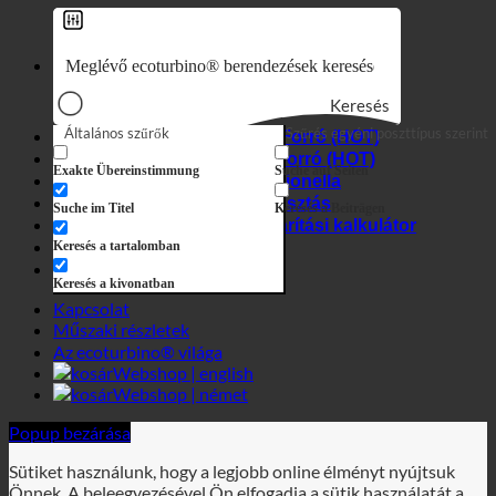
Egyesült Arab Emírségek
Keresés
Általános szűrők
Szűrés egyéni poszttípus szerint
7 az 1-ben hatás
Higiénia + vízkő
Exakte Übereinstimmung
Suche auf Seiten
Kemény víz + legionella
Hotel vízfogyasztás
Suche im Titel
Keresés a Beiträgen
Megtakarítási kalkulátor
Keresés a tartalomban
Üzleti
Webshop
Keresés a kivonatban
Kapcsolat
Műszaki részletek
Az ecoturbino® világa
Webshop | english
Webshop | német
Popup bezárása