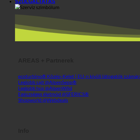
SZOLGÁLTATÁS
AREAS + Partnerek
ecoturbino® Közép-Kelet | EU-n kívüli látogatók számá
Legjobb sajt @AlpenSepp®
Legjobb hús @AlpenWild
Egészséges életmód @SFERICS®
Shopworld @Webdeals