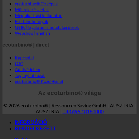
ecoturbino® | világ
ecoturbino® Térképek
Műszaki részletek
Megtakarítási kalkulátor
Esettanulmányok
GYIK | Gyakran ismételt kérdések
Webshop | english
ecoturbino® | direct
Kapcsolat
GTC
Adatvédelem
Jogi nyilatkozat
ecoturbino® Közel-Kelet
Az ecoturbino® világa
© 2026 ecoturbino® | Ressourcen Saving GmbH | AUSZTRIA |
AUSZTRIA |
+43 699 18180000
INFORMÁCIÓ