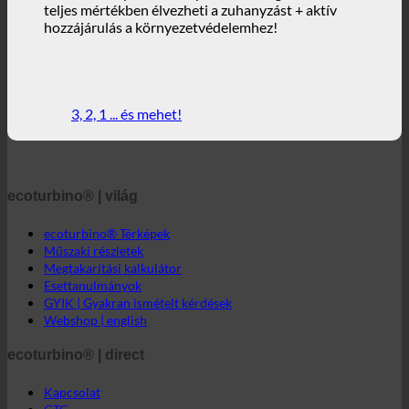
40% alacsonyabb zuhanyozási költségek, miközben
teljes mértékben élvezheti a zuhanyzást + aktív
hozzájárulás a környezetvédelemhez!
3, 2, 1 ... és mehet!
ecoturbino® | világ
ecoturbino® Térképek
Műszaki részletek
Megtakarítási kalkulátor
Esettanulmányok
GYIK | Gyakran ismételt kérdések
Webshop | english
ecoturbino® | direct