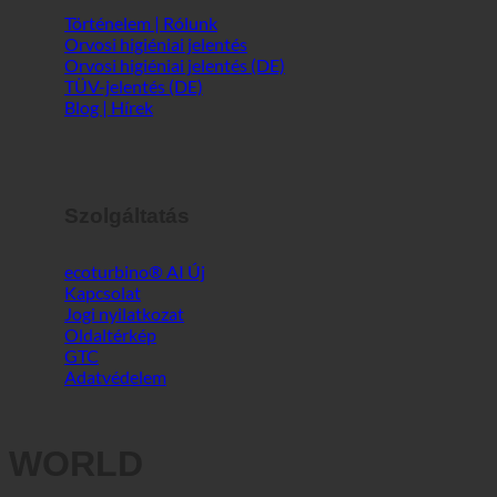
Info
Történelem | Rólunk
Orvosi higiéniai jelentés
Orvosi higiéniai jelentés (DE)
TÜV-jelentés (DE)
Blog | Hírek
Szolgáltatás
ecoturbino® AI
Kapcsolat
Jogi nyilatkozat
Oldaltérkép
GTC
Adatvédelem