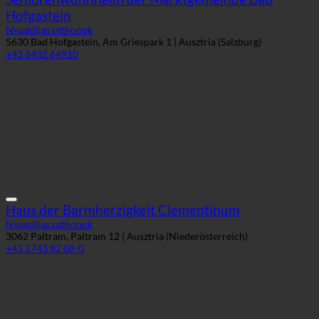
Seniorenwohnheim der Marktgemeinde Bad
Hofgastein
Nyugdíjas otthonok
5630 Bad Hofgastein, Am Griespark 1 | Ausztria (Salzburg)
+43 6432 64910
Haus der Barmherzigkeit Clementinum
Nyugdíjas otthonok
3062 Paltram, Paltram 12 | Ausztria (Niederösterreich)
+43 2743 82 08-0