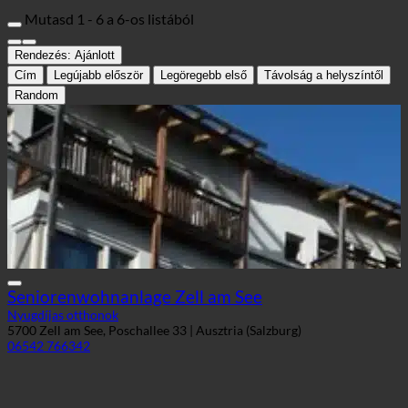
WORLD
Mutasd 1 - 6 a 6-os listából
Rendezés:
Ajánlott
Cím
Legújabb először
Legöregebb első
Távolság a helyszíntől
Random
Seniorenwohnanlage Zell am See
Nyugdíjas otthonok
5700 Zell am See, Poschallee 33 | Ausztria (Salzburg)
06542 766342