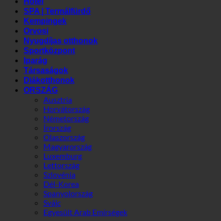
RENDELKEZETT
Hotel
SPA | Termálfürdő
Kempingek
Orvosi
Nyugdíjas otthonok
Sportközpont
Iparág
Társaságok
Diákotthonok
ORSZÁG
Ausztria
Horvátország
Németország
Írország
Olaszország
Magyarország
Luxemburg
Lettország
Szlovénia
Dél-Korea
Spanyolország
Svájc