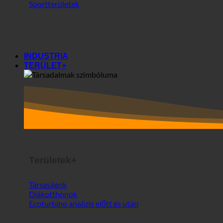
Gym center
Sportterületek
INDUSTRIA
TERÜLET+
Területek+
Társaságok
Diákotthonok
Ecoturbino analízis előtt és után