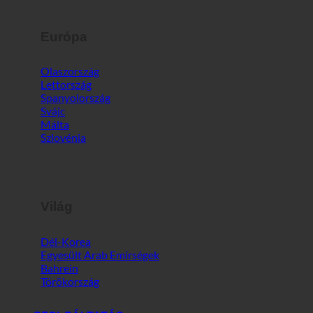
Európa
Olaszország
Lettország
Spanyolország
Svájc
Málta
Szlovénia
Világ
Dél-Korea
Egyesült Arab Emírségek
Bahrein
Törökország