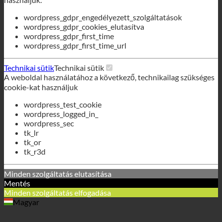
weboldalon a következő, technikailag szükséges cookie-kat
használjuk:
wordpress_gdpr_engedélyezett_szolgáltatások
wordpress_gdpr_cookies_elutasítva
wordpress_gdpr_first_time
wordpress_gdpr_first_time_url
Technikai sütik
Technikai sütik
A weboldal használatához a következő, technikailag szükséges
cookie-kat használjuk
wordpress_test_cookie
wordpress_logged_in_
wordpress_sec
tk_lr
tk_or
tk_r3d
Minden szolgáltatás elutasítása
Mentés
Minden szolgáltatás elfogadása
Magyar