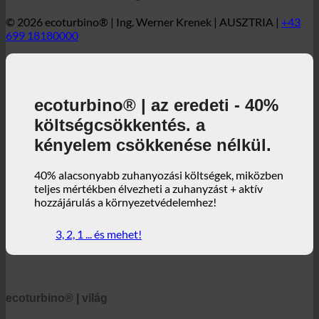
Az ecoturbino® világa
© 2026 ecoturbino® | Ing. Werner Krenek | AUSZTRIA |
+43
699 18180000
ecoturbino® | az eredeti - 40%
költségcsökkentés. a
kényelem csökkenése nélkül.
40% alacsonyabb zuhanyozási költségek, miközben
teljes mértékben élvezheti a zuhanyzást + aktív
hozzájárulás a környezetvédelemhez!
3, 2, 1 ... és mehet!