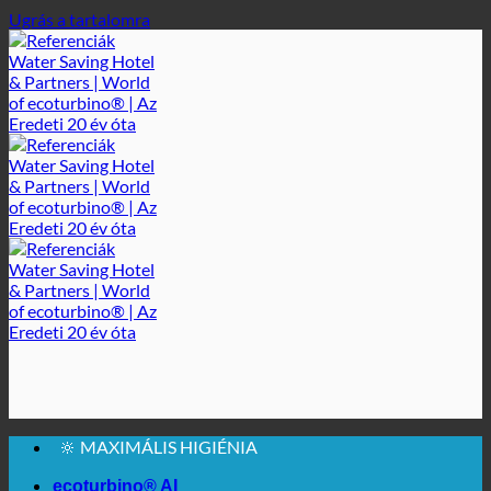
Ugrás a tartalomra
🔆 MAXIMÁLIS HIGIÉNIA
✚ ORVOSILAG KIFEJEZETTEN AJÁNLOTT
💧 MENTÉS. TARTALMAS.