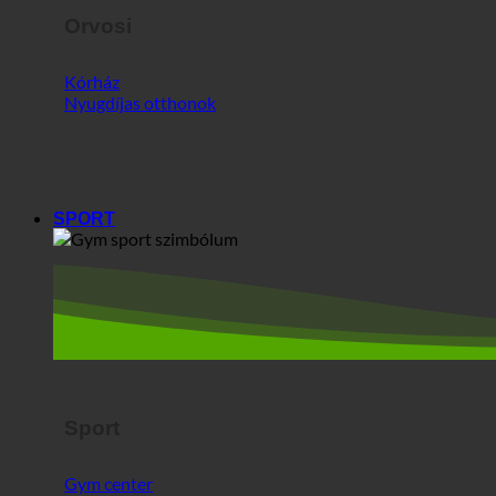
Orvosi
Kórház
Nyugdíjas otthonok
SPORT
Sport