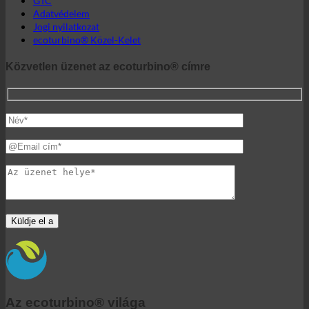
Kapcsolat
GTC
Adatvédelem
Jogi nyilatkozat
ecoturbino® Közel-Kelet
Közvetlen üzenet az ecoturbino® címre