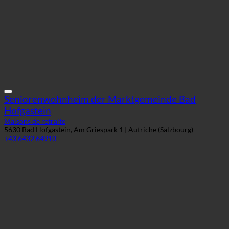
Seniorenwohnheim der Marktgemeinde Bad
Hofgastein
Maisons de retraite
5630 Bad Hofgastein, Am Griespark 1 | Autriche (Salzbourg)
+43 6432 64910
Haus der Barmherzigkeit Clementinum
Maisons de retraite
3062 Paltram, Paltram 12 | Autriche (Niederösterreich)
+43 2743 82 08-0