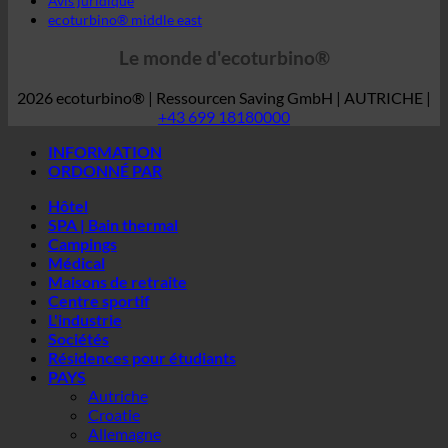
INFORMATION
ORDONNÉ PAR
Hôtel
SPA | Bain thermal
Campings
Médical
Maisons de retraite
Centre sportif
L'industrie
Sociétés
Résidences pour étudiants
PAYS
Autriche
Croatie
Allemagne
Irlande
Italie
Hongrie
Luxembourg
Lettonie
Slovénie
Corée du Sud