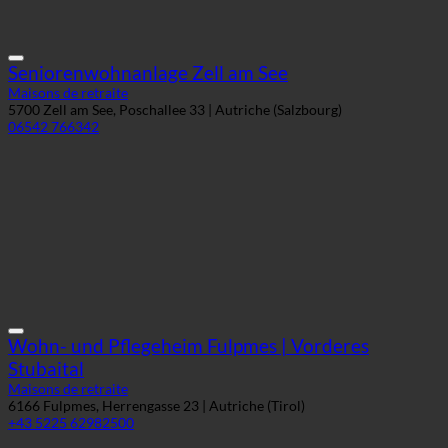
06542 766342
Wohn- und Pflegeheim Fulpmes | Vorderes
Stubaital
Maisons de retraite
6166 Fulpmes, Herrengasse 23 | Autriche (Tirol)
+43 5225 62982500