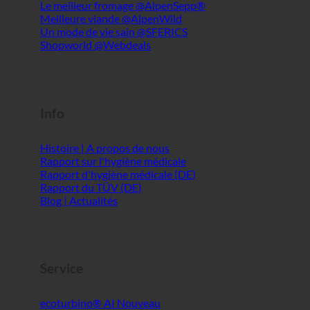
Info
Histoire | A propos de nous
Rapport sur l'hygiène médicale
Rapport d'hygiène médicale (DE)
Rapport du TÜV (DE)
Blog | Actualités
Service
ecoturbino® AI
Contact
Avis juridique
Plan du site
CTG
Confidentialité des données