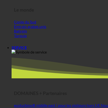
Bahreïn
Turquie
SERVICE
DOMAINES + Partenaires
ecoturbino® middle east | pour les visiteurs hors UE
Le meilleur fromage @AlpenSepp®
Meilleure viande @AlpenWild
Un mode de vie sain @SFERICS
Shopworld @Webdeals