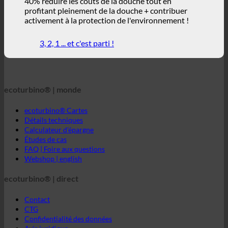
ecoturbino® | monde
ecoturbino® Cartes
Détails techniques
Calculateur d'épargne
Études de cas
FAQ | Foire aux questions
Webshop | english
ecoturbino® | direct
Contact
CTG
Confidentialité des données
Avis juridique
ecoturbino® middle east
Le monde d'ecoturbino®
2026 ecoturbino® | Ressourcen Saving GmbH | AUTRICHE |
+43 699 18180000