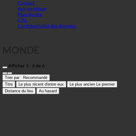
MONDE
Afficher 1 - 6 de 6
Trier par :
Recommandé
Titre
Le plus récent d'entre eux
Le plus ancien Le premier
Distance du lieu
Au hasard
Seniorenwohnanlage Zell am See
Maisons de retraite
5700 Zell am See, Poschallee 33 | Autriche (Salzbourg)