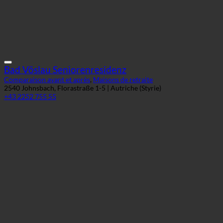
Bad Vöslau Seniorenresidenz
Comparaison avant et après
,
Maisons de retraite
2540 Johnsbach, Florastraße 1-5 | Autriche (Styrie)
+43 2252 755 55