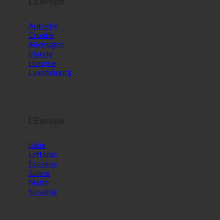
Hongrie
Luxembourg
L'Europe
Italie
Lettonie
Espagne
Suisse
Malte
Slovénie
Le monde
Corée du Sud
Émirats arabes unis