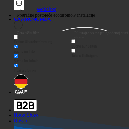
Webshop
GASTRONOMIJA
Generički filtri
Filtrirajte prema prilagođenoj vrsti
objave
Exakte Übereinstimmung
Suche auf Seiten
Suche im Titel
Take u Beiträgenu
Suche im Inhalt
Traži u ulomku
Horor Show
Dućan