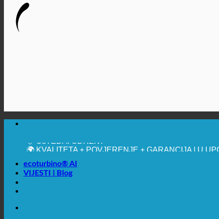
🔆 MAKSIMALNA SANITARNA HIGIJENA
✚ IZRICITO MEDICINSKE PREPORUKE
💧 UŠTEDA. ODRŽIV.
🌍 KVALITETA + POVJERENJE + GARANCIJA | U UP
ecoturbino® AI
VIJESTI | Blog
🔆 MAKSIMALNA SANITARNA HIGIJENA
✚ IZRICITO MEDICINSKE PREPORUKE