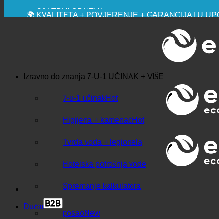
💧 UŠTEDA. ODRŽIV.
🌍 KVALITETA + POVJERENJE + GARANCIJA | U UP
Izravno do znanja
7-U-1 UČINAK + VIŠE
7-u-1 učinak
Higijena + kamenac
Tvrda voda + legionela
Hotelska potrošnja vode
Spremanje kalkulatora
Dućan
posao