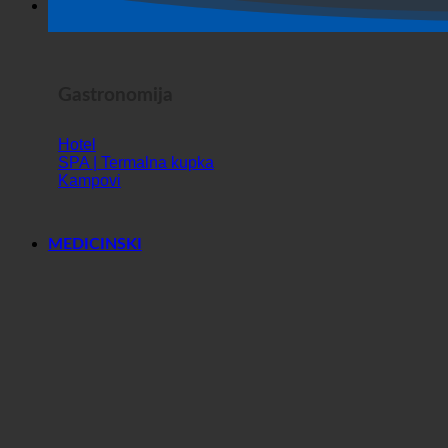
Horor Show
Gastronomija
Hotel
SPA | Termalna kupka
Kampovi
MEDICINSKI