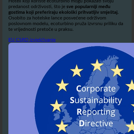
predanost održivosti, što je
sve popularniji među
gostima koji preferiraju ekološki prihvatljiv smještaj.
Osobito za hotelske lance posvećene održivom
poslovnom modelu, ecoturbino pruža izvrsnu priliku da
te vrijednosti pretoče u praksu.
EU CSRD izvješćivanje