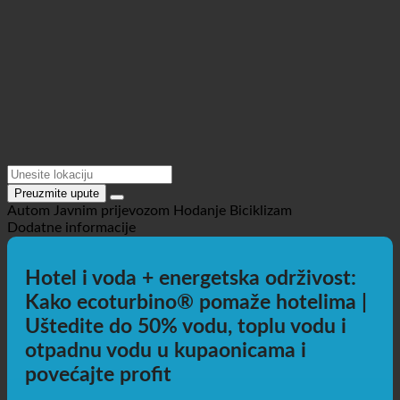
Preuzmite upute
Autom
Javnim prijevozom
Hodanje
Biciklizam
Dodatne informacije
Hotel i voda + energetska održivost:
Kako ecoturbino® pomaže hotelima |
Uštedite do 50% vodu, toplu vodu i
otpadnu vodu u kupaonicama i
povećajte profit