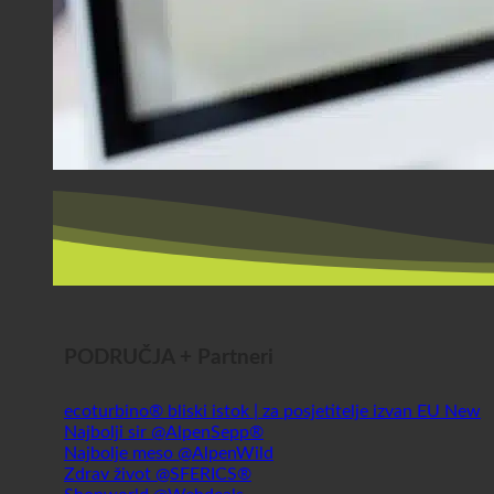
PODRUČJA + Partneri
ecoturbino® bliski istok | za posjetitelje izvan EU
Najbolji sir @AlpenSepp®
Najbolje meso @AlpenWild
Zdrav život @SFERICS®
Shopworld @Webdeals