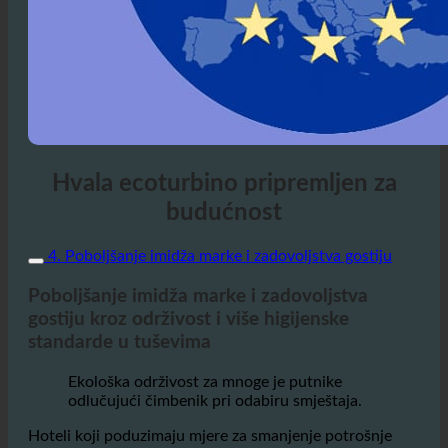
Hvala ecoturbino pripremljen za
budućnost
4. Poboljšanje imidža marke i zadovoljstva gostiju
Poboljšanje imidža marke i zadovoljstva
gostiju kroz održivost i više higijenske
standarde u tuševima
Ekološka održivost za mnoge je putnike
odlučujući čimbenik pri odabiru smještaja.
Hoteli koji poduzimaju mjere za smanjenje potrošnje
vode i energije mogu se pozitivno istaknuti na tržištu.