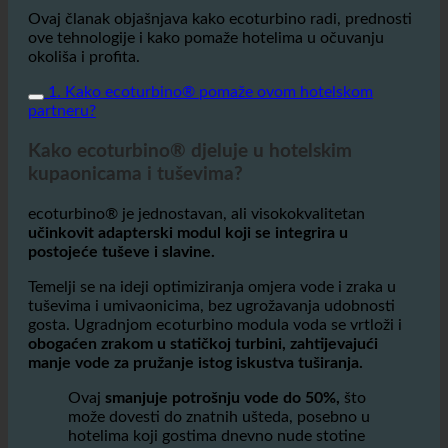
Ovaj članak objašnjava kako ecoturbino radi, prednosti
ove tehnologije i kako pomaže hotelima u očuvanju
okoliša i profita.
1. Kako ecoturbino® pomaže ovom hotelskom
partneru?
Kako ecoturbino® djeluje u hotelskim
kupaonicama i tuševima?
ecoturbino® je jednostavan, ali visokokvalitetan
učinkovit adapterski modul koji se integrira u
postojeće tuševe i slavine.
Temelji se na ideji optimiziranja omjera vode i zraka u
tuševima i umivaonicima, bez ugrožavanja udobnosti
gosta. Ugradnjom ecoturbino modula voda se vrtloži i
obogaćen zrakom u statičkoj turbini, zahtijevajući
manje vode za pružanje istog iskustva tuširanja.
Ovaj
smanjuje potrošnju vode do 50%,
što
može dovesti do znatnih ušteda, posebno u
hotelima koji gostima dnevno nude stotine
ili čak tisuće tuševa.