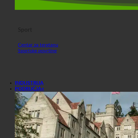
Sport
Centar za teretanu
Sportske površine
INDUSTRIJA
PODRUČJA+