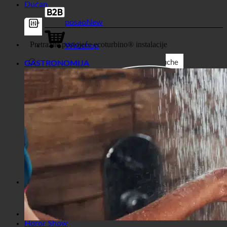
posao
Webshop
Suche
GASTRONOMIJA
Generički filtri
Filtrirajte prema prilagođenoj
vrsti objave
Exakte Übereinstimmung
Suche auf Seiten
Suche im Titel
Take u Beiträgenu
Suche im Inhalt
Traži u ulomku
Horor Show
Dućan