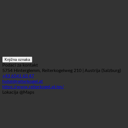
Knjižna oznaka
Podaci za kontakt
5754 Hinterglemm, Reiterkogelweg 210 | Austrija (Salzburg)
+43 6541 63 47
hotel@reiterkogel.at
https://www.reiterkogel.at/en/
Lokacija @Maps