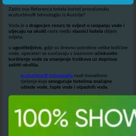
Zašto ova Referenca hotela koristi proračunsku
ecoturbino® tehnologiju iz Austrije?
Voda je a
dragocjen resurs te svijest o rasipanju vode i
utjecaju na okoliš
raste među
vlasnici hotela
diljem
svijeta.
u
ugostiteljstvo
, gdje su dnevno potrebne velike količine
vode, operateri se suočavaju s izazovom
učinkovito
korištenje vode za smanjenje troškova uz doprinos
zaštiti okoliša.
ecoturbino® tehnologija
nudi inovativno
rješenje koje
omogućuje hotelima značajne
uštede vode, tople vode i otpadnih voda.