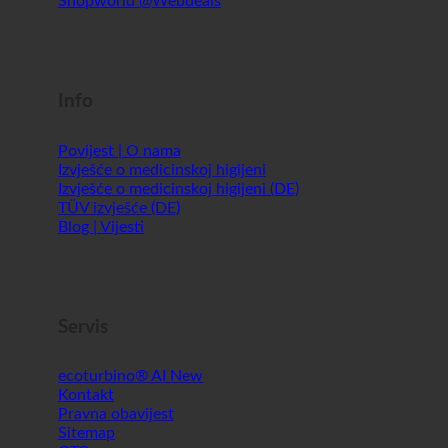
Info
Povijest | O nama
Izvješće o medicinskoj higijeni
Izvješće o medicinskoj higijeni (DE)
TÜV izvješće (DE)
Blog | Vijesti
Servis
ecoturbino® AI
Kontakt
Pravna obavijest
Sitemap
GTC