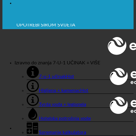
🔆 MAKSIMALNA SANITARNA HIGIJENA
✚ IZRICITO MEDICINSKE PREPORUKE
💧 UŠTEDA. ODRŽIV.
🌍 KVALITETA + POVJERENJE + GARANCIJA | U
UPOTREBI ŠIROM SVIJETA
Izravno do znanja
7-U-1 UČINAK + VIŠE
7-u-1 učinak
Higijena + kamenac
Tvrda voda + legionela
Hotelska potrošnja vode
Spremanje kalkulatora
Dućan