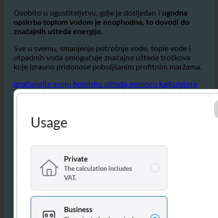
Osobito u ugostiteljstvu, gdje je dosljedan i
ugodna
opskrba toplom vodom je neophodna, to dovodi do
značajnih ušteda energije.
Sve u svemu, smanjenje potrošnje vode, tople vode i
otpadnih voda omogućuje značajne uštede troškova
koje izravno pridonose poboljšanim profitnim maržama.
Izračunajte svoju hotelsku uštedu pomoću kalkulatora