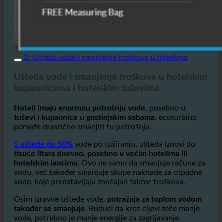
2. Ušteda vode i smanjenje troškova u hotelima
Ušteda vode i smanjenje troškova u hotelskim
kupaonicama i hotelskim tuševima
Hoteli imaju enormnu potrošnju vode
, posebno u
tuševi i kupaonice u gostinjskim sobama.
ecoturbino
pomaže drastično smanjiti tu potrošnju.
S
uštede do 50%
vode po tuširanju, ušteda iznosi do
tisuće litara dnevno, posebno u većim hotelima ili
hotelskim lancima.
Ovo ne samo da smanjuje račune za
vodu, već također smanjuje skupe naknade za otpadne
vode, koje predstavljaju značajan faktor troškova.
Osim izravne uštede vode,
potražnja za toplom vodom
također se smanjuje
. Budući da kroz cijevi teče manje
vode, potrebno je manje energije za zagrijavanje.