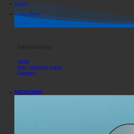
Horor Show
Gastronomija
Hotel
SPA | Termalna kupka
Kampovi
MEDICINSKI