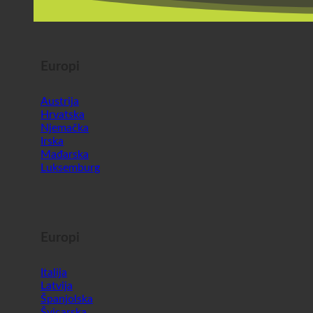
Europi
Austrija
Hrvatska
Njemačka
Irska
Mađarska
Luksemburg
Europi
Italija
Latvija
Španjolska
Švicarska