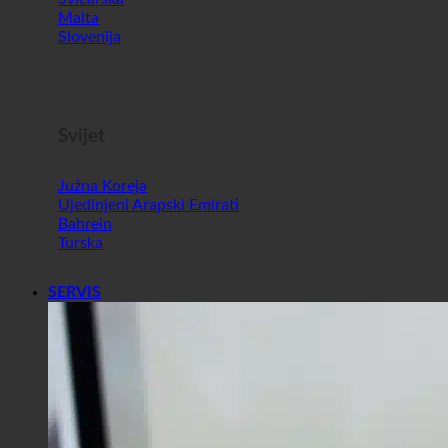
Malta
Slovenija
Svijet
Južna Koreja
Ujedinjeni Arapski Emirati
Bahrein
Turska
SERVIS