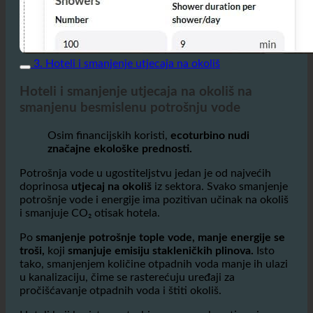
3. Hoteli i smanjenje utjecaja na okoliš
Hoteli i smanjenje utjecaja na okoliš na
smanjenu besmislenu potrošnju vode
Osim financijskih koristi,
ecoturbino nudi
značajne ekološke prednosti.
Potrošnja vode u ugostiteljstvu jedan je od najvećih
doprinosa
utjecaj na okoliš
iz sektora. Svako smanjenje
potrošnje vode i energije ima pozitivan učinak na okoliš
i smanjuje CO₂ otisak hotela.
Po
smanjenje potrošnje tople vode, manje energije se
troši,
koji
smanjuje emisiju stakleničkih plinova.
Isto
tako, smanjenjem količine otpadnih voda manje ih ulazi
u kanalizaciju, čime se rasterećuju uređaji za
pročišćavanje otpadnih voda i štiti okoliš.
Hoteli koji koriste ecoturbino mogu pokazati svoju