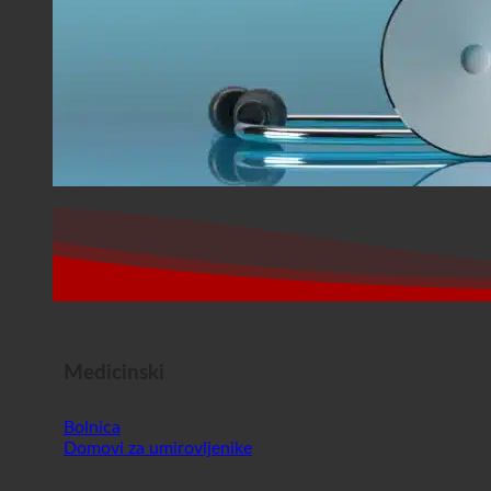
Medicinski
Bolnica
Domovi za umirovljenike