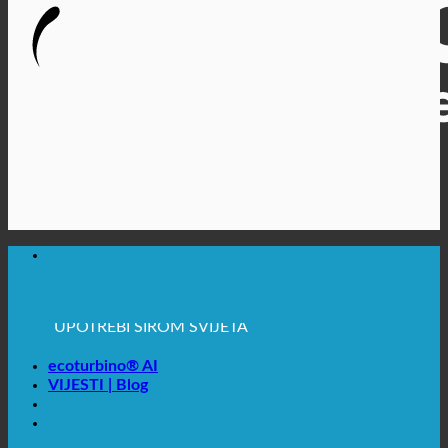
🔆 MAKSIMALNA SANITARNA HIGIJENA
✚ IZRICITO MEDICINSKE PREPORUKE
💧 UŠTEDA. ODRŽIV.
🌍 KVALITETA + POVJERENJE + GARANCIJA | U
UPOTREBI ŠIROM SVIJETA
ecoturbino® AI
VIJESTI | Blog