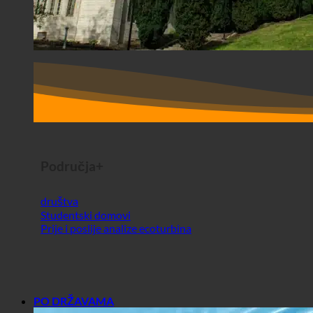
Područja+
društva
Studentski domovi
Prije i poslije analize ecoturbina