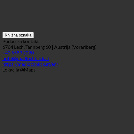
Knjižna oznaka
Podaci za kontakt
6764 Lech, Tannberg 60 | Austrija (Vorarlberg)
+43 5583 2220
hotel@madlochblick.at
https://madlochblick.at/en/
Lokacija @Maps