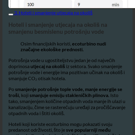
3. Hoteli i smanjenje utjecaja na okoliš
Hoteli i smanjenje utjecaja na okoliš na
smanjenu besmislenu potrošnju vode
Osim financijskih koristi,
ecoturbino nudi
značajne ekološke prednosti.
Potrošnja vode u ugostiteljstvu jedan je od najvećih
doprinosa
utjecaj na okoliš
iz sektora. Svako smanjenje
potrošnje vode i energije ima pozitivan učinak na okoliš i
smanjuje CO₂ otisak hotela.
Po
smanjenje potrošnje tople vode, manje energije se
troši,
koji
smanjuje emisiju stakleničkih plinova.
Isto
tako, smanjenjem količine otpadnih voda manje ih ulazi u
kanalizaciju, čime se rasterećuju uređaji za pročišćavanje
otpadnih voda i štiti okoliš.