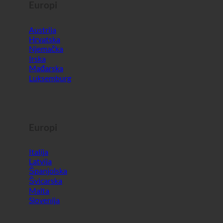
Europi
Austrija
Hrvatska
Njemačka
Irska
Mađarska
Luksemburg
Europi
Italija
Latvija
Španjolska
Švicarska
Malta