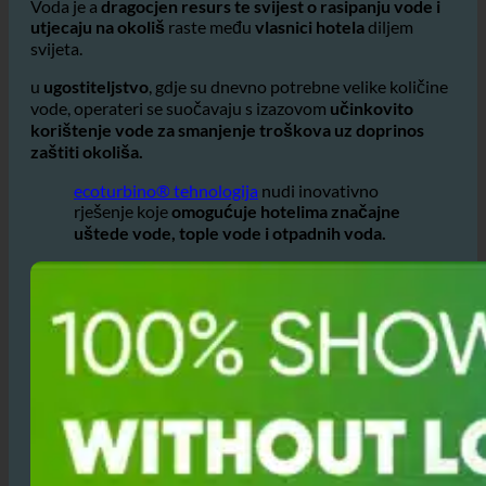
Zašto ova Referenca hotela koristi proračunsku
ecoturbino® tehnologiju iz Austrije?
Voda je a
dragocjen resurs te svijest o rasipanju vode i
utjecaju na okoliš
raste među
vlasnici hotela
diljem
svijeta.
u
ugostiteljstvo
, gdje su dnevno potrebne velike količine
vode, operateri se suočavaju s izazovom
učinkovito
korištenje vode za smanjenje troškova uz doprinos
zaštiti okoliša.
ecoturbino® tehnologija
nudi inovativno
rješenje koje
omogućuje hotelima značajne
uštede vode, tople vode i otpadnih voda.