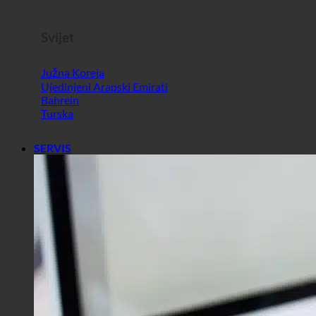
Slovenija
Svijet
Južna Koreja
Ujedinjeni Arapski Emirati
Bahrein
Turska
SERVIS