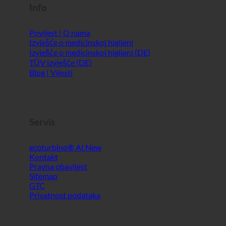
Info
Povijest | O nama
Izvješće o medicinskoj higijeni
Izvješće o medicinskoj higijeni (DE)
TÜV izvješće (DE)
Blog | Vijesti
Servis
ecoturbino® AI
Kontakt
Pravna obavijest
Sitemap
GTC
Privatnost podataka