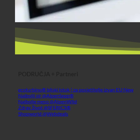
PODRUČJA + Partneri
ecoturbino® bliski istok | za posjetitelje izvan EU
Najbolji sir @AlpenSepp®
Najbolje meso @AlpenWild
Zdrav život @SFERICS®
Shopworld @Webdeals