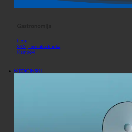
Dućan
Horor Show
Gastronomija
Hotel
SPA | Termalna kupka
Kampovi
MEDICINSKI