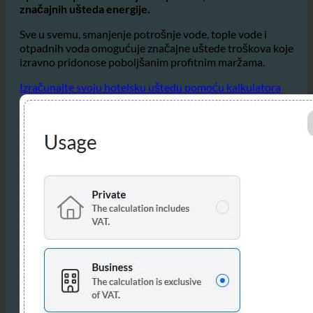
Osobito u ugostiteljstvu, gdje je dosljedan i
ugodna
opskrba toplom vodom je neophodna, to dovodi do
značajnih ušteda energije.
Sve u svemu, smanjenje potrošnje vode, tople vode i
otpadnih voda omogućuje značajne uštede troškova koje
izravno pridonose poboljšanim profitnim maržama.
Izračunajte svoju hotelsku uštedu pomoću kalkulatora