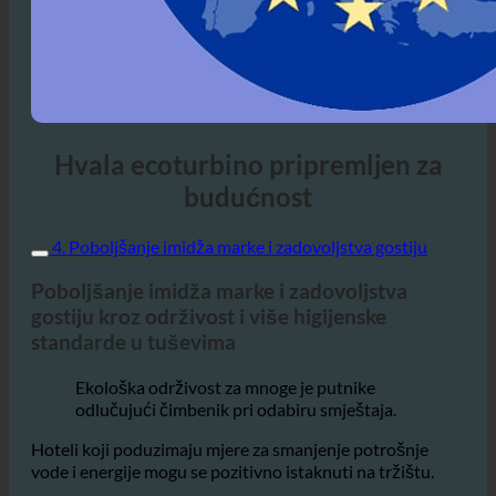
Hvala ecoturbino pripremljen za
budućnost
4. Poboljšanje imidža marke i zadovoljstva gostiju
Poboljšanje imidža marke i zadovoljstva
gostiju kroz održivost i više higijenske
standarde u tuševima
Ekološka održivost za mnoge je putnike
odlučujući čimbenik pri odabiru smještaja.