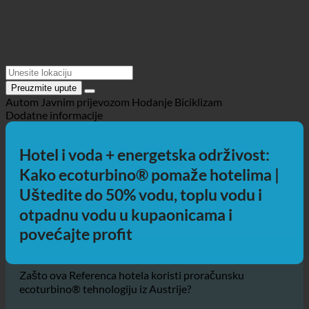
Preuzmite upute
Autom
Javnim prijevozom
Hodanje
Biciklizam
Dodatne informacije
Hotel i voda + energetska održivost:
Kako ecoturbino® pomaže hotelima |
Uštedite do 50% vodu, toplu vodu i
otpadnu vodu u kupaonicama i
povećajte profit