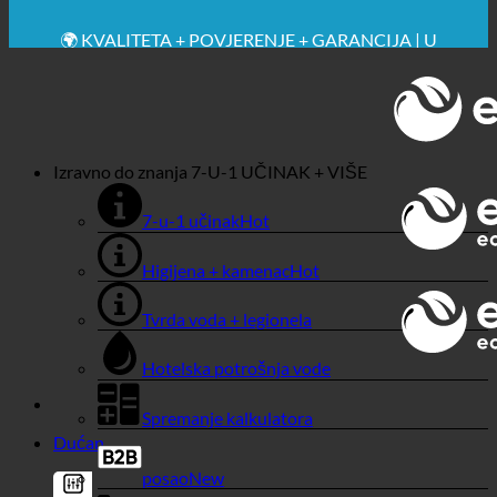
🔆 MAKSIMALNA SANITARNA HIGIJENA
✚ IZRICITO MEDICINSKE PREPORUKE
💧 UŠTEDA. ODRŽIV.
🌍 KVALITETA + POVJERENJE + GARANCIJA | U
UPOTREBI ŠIROM SVIJETA
Izravno do znanja
7-U-1 UČINAK + VIŠE
7-u-1 učinak
Higijena + kamenac
Tvrda voda + legionela
Hotelska potrošnja vode
Spremanje kalkulatora