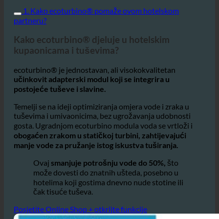
ove tehnologije i kako pomaže hotelima u očuvanju
okoliša i profita.
1. Kako ecoturbino® pomaže ovom hotelskom
partneru?
Kako ecoturbino® djeluje u hotelskim
kupaonicama i tuševima?
ecoturbino® je jednostavan, ali visokokvalitetan
učinkovit adapterski modul koji se integrira u
postojeće tuševe i slavine.
Temelji se na ideji optimiziranja omjera vode i zraka u
tuševima i umivaonicima, bez ugrožavanja udobnosti
gosta. Ugradnjom ecoturbino modula voda se vrtloži i
obogaćen zrakom u statičkoj turbini, zahtijevajući
manje vode za pružanje istog iskustva tuširanja.
Ovaj
smanjuje potrošnju vode do 50%,
što
može dovesti do znatnih ušteda, posebno u
hotelima koji gostima dnevno nude stotine ili
čak tisuće tuševa.