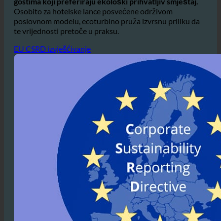
Hoteli koji koriste ecoturbino mogu pokazati svoju
predanost održivosti, što je
sve popularniji među
gostima koji preferiraju ekološki prihvatljiv smještaj.
Osobito za hotelske lance posvećene održivom
poslovnom modelu, ecoturbino pruža izvrsnu priliku da
te vrijednosti pretoče u praksu.
EU CSRD izvješćivanje