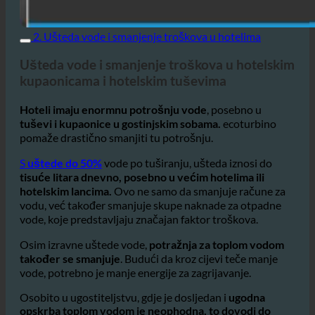
2. Ušteda vode i smanjenje troškova u hotelima
Ušteda vode i smanjenje troškova u hotelskim
kupaonicama i hotelskim tuševima
Hoteli imaju enormnu potrošnju vode
, posebno u
tuševi i kupaonice u gostinjskim sobama.
ecoturbino
pomaže drastično smanjiti tu potrošnju.
S
uštede do 50%
vode po tuširanju, ušteda iznosi do
tisuće litara dnevno, posebno u većim hotelima ili
hotelskim lancima.
Ovo ne samo da smanjuje račune za
vodu, već također smanjuje skupe naknade za otpadne
vode, koje predstavljaju značajan faktor troškova.
Osim izravne uštede vode,
potražnja za toplom vodom
također se smanjuje
. Budući da kroz cijevi teče manje
vode, potrebno je manje energije za zagrijavanje.