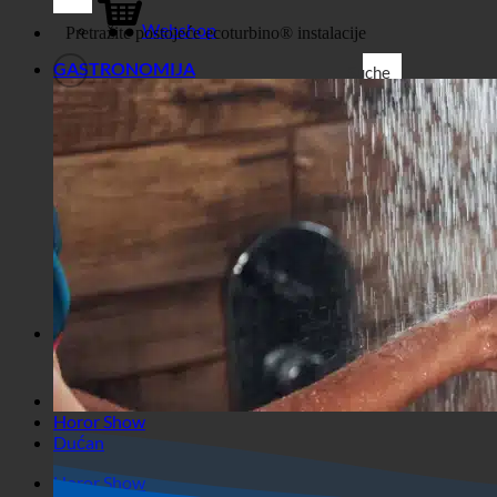
Dućan
posao
Webshop
GASTRONOMIJA
Suche
Generički filtri
Filtrirajte prema prilagođenoj
vrsti objave
Exakte Übereinstimmung
Suche auf Seiten
Suche im Titel
Take u Beiträgenu
Suche im Inhalt
Traži u ulomku
Horor Show