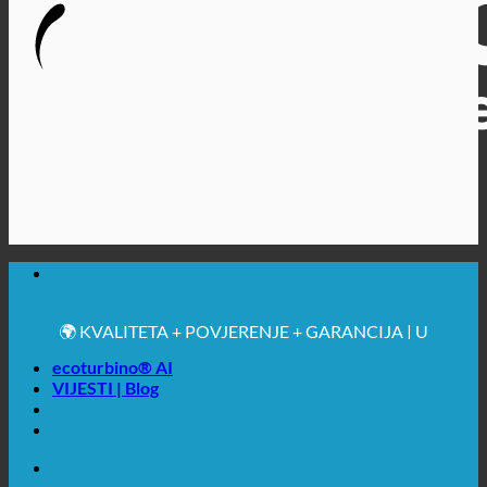
🔆 MAKSIMALNA SANITARNA HIGIJENA
✚ IZRICITO MEDICINSKE PREPORUKE
💧 UŠTEDA. ODRŽIV.
🌍 KVALITETA + POVJERENJE + GARANCIJA | U
UPOTREBI ŠIROM SVIJETA
ecoturbino® AI
VIJESTI | Blog