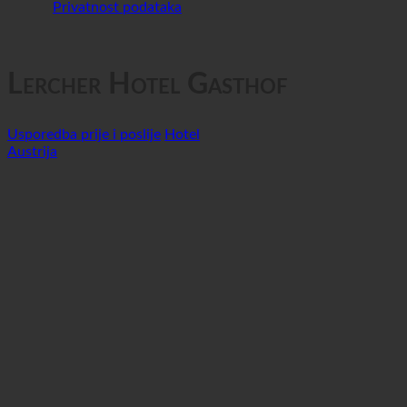
GTC
Privatnost podataka
Lercher Hotel Gasthof
Usporedba prije i poslije
Hotel
Austrija