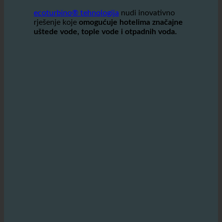
zaštiti okoliša.
ecoturbino® tehnologija
nudi inovativno
rješenje koje
omogućuje hotelima značajne
uštede vode, tople vode i otpadnih voda.