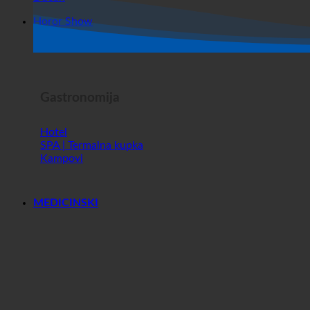
Dućan
Horor Show
Gastronomija
Hotel
SPA | Termalna kupka
Kampovi
MEDICINSKI