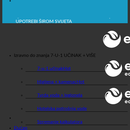
🔆 MAKSIMALNA SANITARNA HIGIJENA
✚ IZRICITO MEDICINSKE PREPORUKE
💧 UŠTEDA. ODRŽIV.
🌍 KVALITETA + POVJERENJE + GARANCIJA | U
UPOTREBI ŠIROM SVIJETA
Izravno do znanja
7-U-1 UČINAK + VIŠE
7-u-1 učinak
Higijena + kamenac
Tvrda voda + legionela
Hotelska potrošnja vode
Spremanje kalkulatora