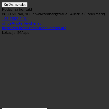
Knjižna oznaka
Podaci za kontakt
8850 Murau, 10 Schwarzenbergstraße | Austrija (Steiermark)
+43 3532 2431
office@hotel-lercher.at
https://en.hotel-restaurant-lercher.at/
Lokacija @Maps