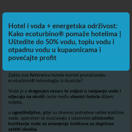
Hotel i voda + energetska održivost:
Kako ecoturbino® pomaže hotelima |
Uštedite do 50% vodu, toplu vodu i
otpadnu vodu u kupaonicama i
povećajte profit
Zašto ova Referenca hotela koristi proračunsku
ecoturbino® tehnologiju iz Austrije?
Voda je a
dragocjen resurs te svijest o rasipanju vode i
utjecaju na okoliš
raste među
vlasnici hotela
diljem
svijeta.
u
ugostiteljstvo
, gdje su dnevno potrebne velike količine
vode, operateri se suočavaju s izazovom
učinkovito
korištenje vode za smanjenje troškova uz doprinos