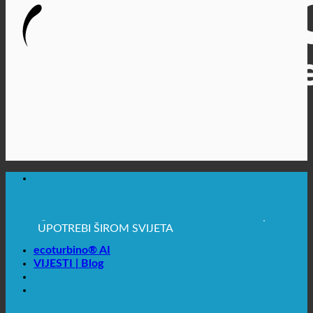
🔆 MAKSIMALNA SANITARNA HIGIJENA
✚ IZRICITO MEDICINSKE PREPORUKE
💧 UŠTEDA. ODRŽIV.
🌍 KVALITETA + POVJERENJE + GARANCIJA | U
UPOTREBI ŠIROM SVIJETA
ecoturbino® AI
VIJESTI | Blog