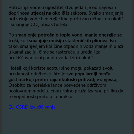
značajne ekološke prednosti.
Potrošnja vode u ugostiteljstvu jedan je od najvećih
doprinosa
utjecaj na okoliš
iz sektora. Svako smanjenje
potrošnje vode i energije ima pozitivan učinak na okoliš
i smanjuje CO₂ otisak hotela.
Po
smanjenje potrošnje tople vode, manje energije se
troši,
koji
smanjuje emisiju stakleničkih plinova.
Isto
tako, smanjenjem količine otpadnih voda manje ih ulazi
u kanalizaciju, čime se rasterećuju uređaji za
pročišćavanje otpadnih voda i štiti okoliš.
Hoteli koji koriste ecoturbino mogu pokazati svoju
predanost održivosti, što je
sve popularniji među
gostima koji preferiraju ekološki prihvatljiv smještaj.
Osobito za hotelske lance posvećene održivom
poslovnom modelu, ecoturbino pruža izvrsnu priliku da
te vrijednosti pretoče u praksu.
EU CSRD izvješćivanje