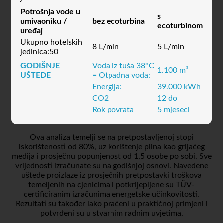
– L/min
– L/min
jedinica: 0
Potrošnja vode u
s
umivaoniku /
bez ecoturbina
ecoturbinom
uređaj
Ukupno hotelskih
8 L/min
5 L/min
jedinica:50
GODIŠNJE
Voda iz tuša 38°C
1.100 m³
UŠTEDE
= Otpadna voda:
Energija:
39.000 kWh
CO2
12 do
Rok povrata
5 mjeseci
Ova analiza temelji se na pretpostavljenoj stopi
iskorištenosti od 80%, uz korištenje plina kao grijaćeg
medija i prosječnu popunjenost od 1,5 osobe po sobi. Sve
vrijednosti izračunate su na godišnjoj osnovi. Navedene
uštede proizlaze iz prosječnih pretpostavki troškova
temeljenih na cjenicima i potkrijepljene su TÜV-
certificiranim izračunima energetske učinkovitosti.
Rezultati su također lako praćeni u praktičnoj primjeni i
potvrđeni su u stvarnim radnim uvjetima.