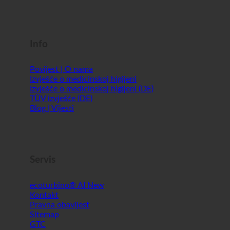
Shopworld @Webdeals
Info
Povijest | O nama
Izvješće o medicinskoj higijeni
Izvješće o medicinskoj higijeni (DE)
TÜV izvješće (DE)
Blog | Vijesti
Servis
ecoturbino® AI
Kontakt
Pravna obavijest
Sitemap