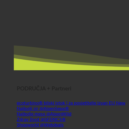
PODRUČJA + Partneri
ecoturbino® bliski istok | za posjetitelje izvan EU
Najbolji sir @AlpenSepp®
Najbolje meso @AlpenWild
Zdrav život @SFERICS®