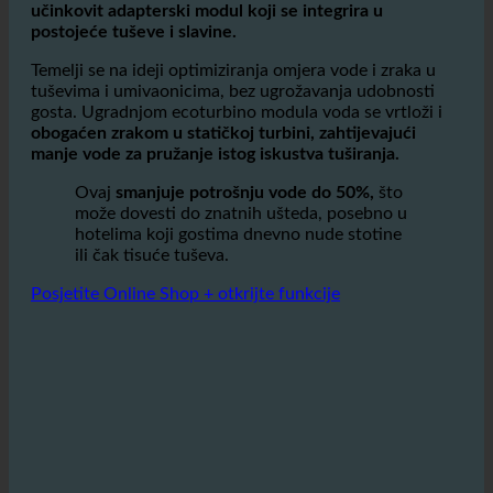
ecoturbino® je jednostavan, ali visokokvalitetan
učinkovit adapterski modul koji se integrira u
postojeće tuševe i slavine.
Temelji se na ideji optimiziranja omjera vode i zraka u
tuševima i umivaonicima, bez ugrožavanja udobnosti
gosta. Ugradnjom ecoturbino modula voda se vrtloži i
obogaćen zrakom u statičkoj turbini, zahtijevajući
manje vode za pružanje istog iskustva tuširanja.
Ovaj
smanjuje potrošnju vode do 50%,
što
može dovesti do znatnih ušteda, posebno u
hotelima koji gostima dnevno nude stotine
ili čak tisuće tuševa.
Posjetite Online Shop + otkrijte funkcije