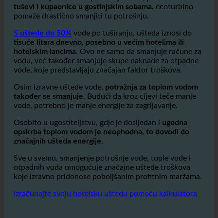
Hoteli imaju enormnu potrošnju vode
, posebno u
tuševi i kupaonice u gostinjskim sobama.
ecoturbino
pomaže drastično smanjiti tu potrošnju.
S
uštede do 50%
vode po tuširanju, ušteda iznosi do
tisuće litara dnevno, posebno u većim hotelima ili
hotelskim lancima.
Ovo ne samo da smanjuje račune za
vodu, već također smanjuje skupe naknade za otpadne
vode, koje predstavljaju značajan faktor troškova.
Osim izravne uštede vode,
potražnja za toplom vodom
također se smanjuje
. Budući da kroz cijevi teče manje
vode, potrebno je manje energije za zagrijavanje.
Osobito u ugostiteljstvu, gdje je dosljedan i
ugodna
opskrba toplom vodom je neophodna, to dovodi do
značajnih ušteda energije.
Sve u svemu, smanjenje potrošnje vode, tople vode i
otpadnih voda omogućuje značajne uštede troškova
koje izravno pridonose poboljšanim profitnim maržama.
Izračunajte svoju hotelsku uštedu pomoću kalkulatora