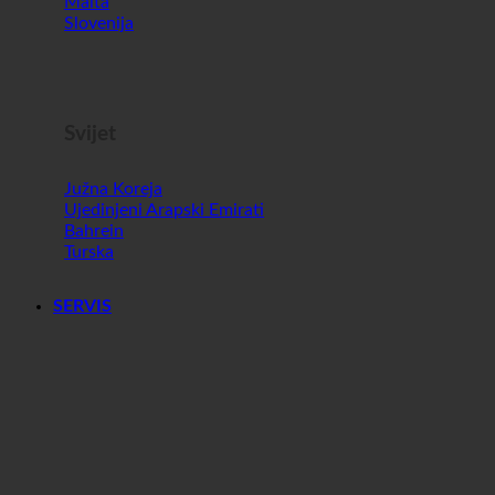
Malta
Slovenija
Svijet
Južna Koreja
Ujedinjeni Arapski Emirati
Bahrein
Turska
SERVIS