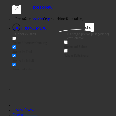
Dućan
posao
Webshop
Suche
GASTRONOMIJA
Generički filtri
Filtrirajte prema prilagođenoj
vrsti objave
Exakte Übereinstimmung
Suche auf Seiten
Suche im Titel
Take u Beiträgenu
Suche im Inhalt
Traži u ulomku
Horor Show