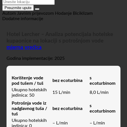
Preuzmite upute
Autom
Javnim prijevozom
Hodanje
Biciklizam
Dodatne informacije
Hotel Lercher – Analiza potencijala hotelske
kupaonice na lokaciji s potrošnjom vode
mjerna vrećica
Godina implementacije: 2025
Korištenje vode
s
bez ecoturbina
pod tušem / tuš
ecoturbinom
Ukupno hotelskih
15 L/min
8,0 L/min
jedinica: 50
Potrošnja vode iz
s
nadglavnog tuša /
bez ecoturbina
ecoturbinom
tuš
Ukupno hotelskih