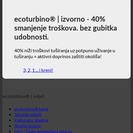
699 18180000
ecoturbino® | izvorno - 40%
smanjenje troškova. bez gubitka
udobnosti.
40% niži troškovi tuširanja uz potpuno uživanje u
tuširanju + aktivni doprinos zaštiti okoliša!
3, 2, 1 ... i kreni!
ecoturbino® | svijet
ecoturbino® karte
Tehnički detalji
Kalkulator štednje