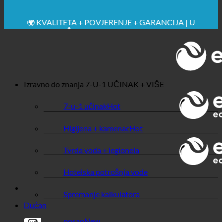
🔆 MAKSIMALNA SANITARNA HIGIJENA
✚ IZRICITO MEDICINSKE PREPORUKE
💧 UŠTEDA. ODRŽIV.
🌍 KVALITETA + POVJERENJE + GARANCIJA | U
UPOTREBI ŠIROM SVIJETA
Izravno do znanja
7-U-1 UČINAK + VIŠE
7-u-1 učinak
Higijena + kamenac
Tvrda voda + legionela
Hotelska potrošnja vode
Spremanje kalkulatora