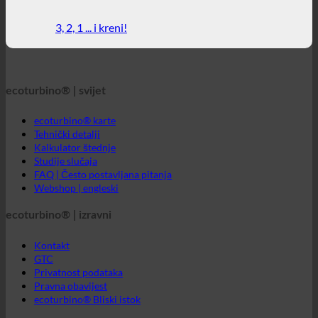
3, 2, 1 ... i kreni!
ecoturbino® | svijet
ecoturbino® karte
Tehnički detalji
Kalkulator štednje
Studije slučaja
FAQ | Često postavljana pitanja
Webshop | engleski
ecoturbino® | izravni
Kontakt
GTC
Privatnost podataka
Pravna obavijest