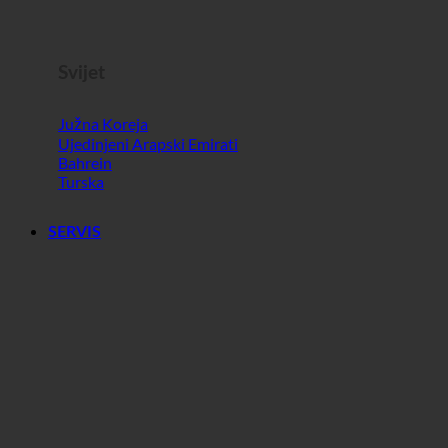
Slovenija
Svijet
Južna Koreja
Ujedinjeni Arapski Emirati
Bahrein
Turska
SERVIS