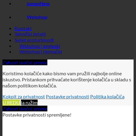
posao
Webshop
Kontakt
Tehnički detalji
Svijet ecoturbino®
Webshop | engleski
Webshop | njemački
Zatvori skočni prozor
Koristimo kolačiće kako bismo vam pružili najbolje online
iskustvo. Pristankom prihvaćate korištenje kolačića u skladu s
našom politikom kolačića.
Kokpit za privatnost
Postavke privatnosti
Politika kolačića
U REDU
ja ružim
Zatvori skočni prozor
Postavke privatnosti spremljene!