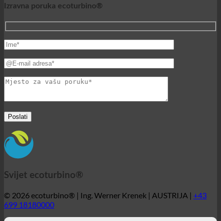
ecoturbino® Bliski istok
Izravna poruka ecoturbino®
Svijet ecoturbino®
© 2026 ecoturbino® | Ing. Werner Krenek | AUSTRIJA |
+43