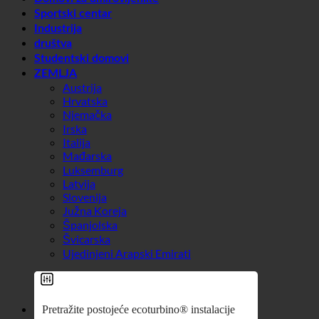
Medicinski
Domovi za umirovljenike
Sportski centar
Industrija
društva
Studentski domovi
ZEMLJA
Austrija
Hrvatska
Njemačka
Irska
Italija
Mađarska
Luksemburg
Latvija
Slovenija
Južna Koreja
Španjolska
Švicarska
Ujedinjeni Arapski Emirati