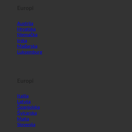
Europi
Austrija
Hrvatska
Njemačka
Irska
Mađarska
Luksemburg
Europi
Italija
Latvija
Španjolska
Švicarska
Malta