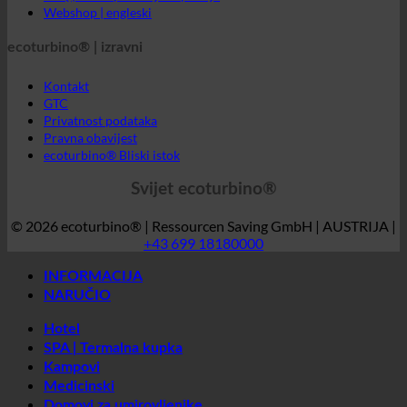
Studije slučaja
FAQ | Često postavljana pitanja
Webshop | engleski
ecoturbino® | izravni
Kontakt
GTC
Privatnost podataka
Pravna obavijest
ecoturbino® Bliski istok
Svijet ecoturbino®
© 2026 ecoturbino® | Ressourcen Saving GmbH | AUSTRIJA |
+43 699 18180000
INFORMACIJA
NARUČIO
Hotel
SPA | Termalna kupka
Kampovi