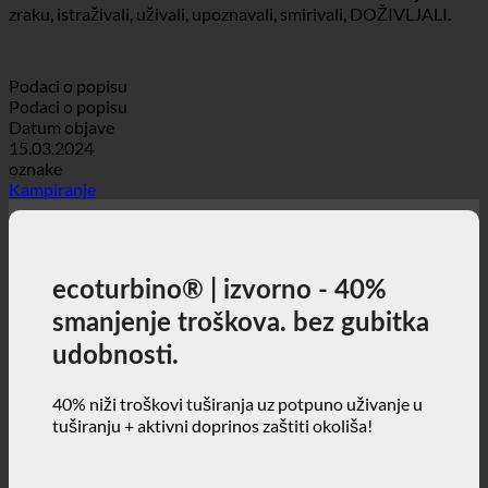
Ovaj kamp je vaš
, ostaviti stresove
destinacija iz snova
svakodnevice iza sebe kako bi se slobodno kretali na svježem
zraku, istraživali, uživali, upoznavali, smirivali, DOŽIVLJALI.
Podaci o popisu
Podaci o popisu
Datum objave
15.03.2024
oznake
Kampiranje
ecoturbino® | izvorno - 40%
smanjenje troškova. bez gubitka
udobnosti.
40% niži troškovi tuširanja uz potpuno uživanje u
tuširanju + aktivni doprinos zaštiti okoliša!