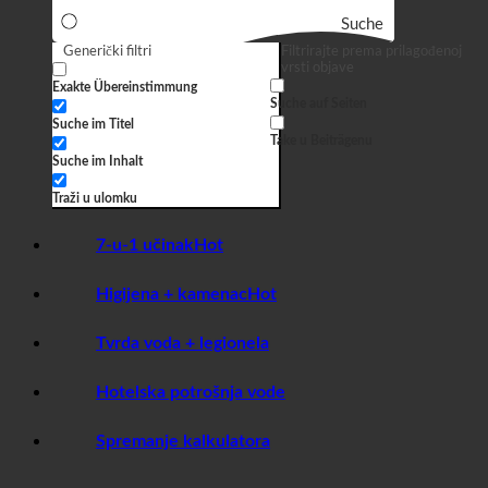
Suche
Generički filtri
Filtrirajte prema prilagođenoj
vrsti objave
Exakte Übereinstimmung
Suche auf Seiten
Suche im Titel
Take u Beiträgenu
Suche im Inhalt
Traži u ulomku
7-u-1 učinak
Higijena + kamenac
Tvrda voda + legionela
Hotelska potrošnja vode
Spremanje kalkulatora