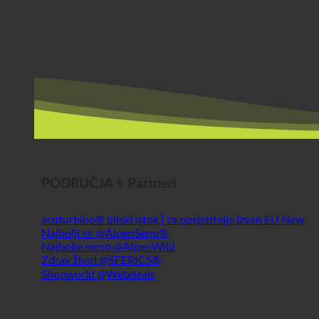
PODRUČJA + Partneri
ecoturbino® bliski istok | za posjetitelje izvan EU
Najbolji sir @AlpenSepp®
Najbolje meso @AlpenWild
Zdrav život @SFERICS®
Shopworld @Webdeals