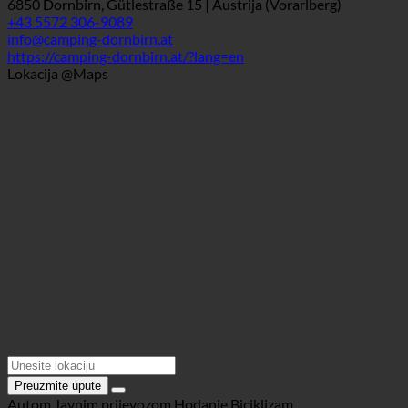
Knjižna oznaka
Podaci za kontakt
6850 Dornbirn, Gütlestraße 15 | Austrija (Vorarlberg)
+43 5572 306-9089
info@camping-dornbirn.at
https://camping-dornbirn.at/?lang=en
Lokacija @Maps