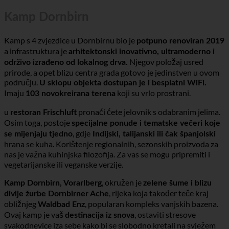
Podaci o popisu
Detaljne informacije
Kamp Dornbirn
Kamp s 4 zvjezdice u Dornbirnu bio je
potpuno renoviran 2019
a infrastruktura je
arhitektonski inovativno, ultramoderno i
Njegov položaj usred
održivo izrađeno od lokalnog drva.
prirode, a opet blizu centra grada gotovo je jedinstven u ovom
području.
U sklopu objekta dostupan je i besplatni WiFi.
Imaju
koji su vrlo prostrani.
103 novokreirana terena
u
pronaći ćete jelovnik s odabranim jelima.
restoran Frischluft
Osim toga, postoje
specijalne ponude i tematske večeri koje
, gdje
se mijenjaju tjedno
Indijski, talijanski ili čak španjolski
hrana se kuha. Korištenje regionalnih, sezonskih proizvoda za
nas je važna kuhinjska filozofija. Za vas se mogu pripremiti i
vegetarijanske ili veganske verzije.
, okružen je
Kamp Dornbirn, Vorarlberg
zelene šume i blizu
, rijeka koja također teče kraj
divlje žurbe Dornbirner Ache
obližnjeg
, popularan kompleks vanjskih bazena.
Waldbad Enz