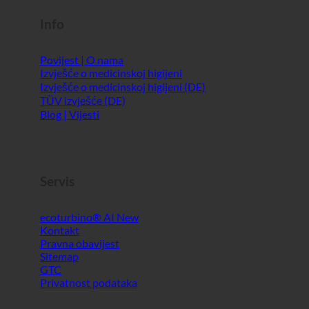
Info
Povijest | O nama
Izvješće o medicinskoj higijeni
Izvješće o medicinskoj higijeni (DE)
TÜV izvješće (DE)
Blog | Vijesti
Servis
ecoturbino® AI
Kontakt
Pravna obavijest
Sitemap
GTC