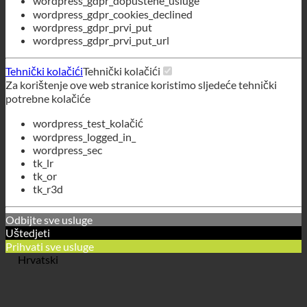
koristimo sljedeće tehnički potrebne kolačiće:
wordpress_gdpr_dopuštene_usluge
wordpress_gdpr_cookies_declined
wordpress_gdpr_prvi_put
wordpress_gdpr_prvi_put_url
Tehnički kolačići
Tehnički kolačići
Za korištenje ove web stranice koristimo sljedeće tehnički
potrebne kolačiće
wordpress_test_kolačić
wordpress_logged_in_
wordpress_sec
tk_lr
tk_or
tk_r3d
Odbijte sve usluge
Uštedjeti
Prihvati sve usluge
Hrvatski