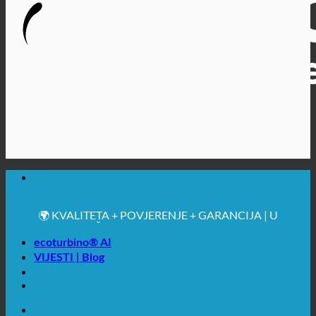
🔆 MAKSIMALNA SANITARNA HIGIJENA
✚ IZRICITO MEDICINSKE PREPORUKE
💧 UŠTEDA. ODRŽIV.
🌍 KVALITETA + POVJERENJE + GARANCIJA | U
UPOTREBI ŠIROM SVIJETA
ecoturbino® AI
VIJESTI | Blog