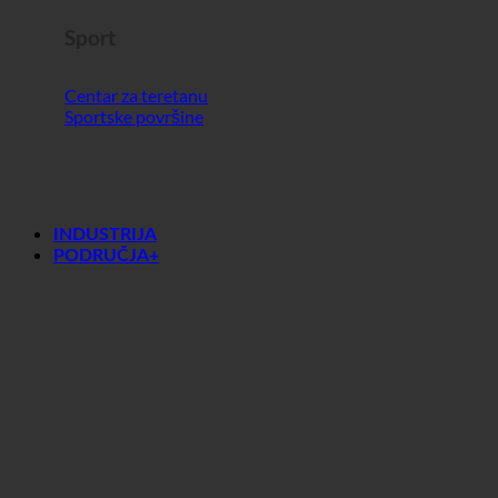
Sport
Centar za teretanu
Sportske površine
INDUSTRIJA
PODRUČJA+