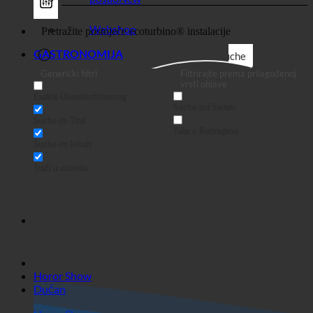
Dućan
posao
Webshop
GASTRONOMIJA
Suche
Generički filtri
Filtrirajte prema prilagođenoj
vrsti objave
Exakte Übereinstimmung
Suche auf Seiten
Suche im Titel
Take u Beiträgenu
Suche im Inhalt
Traži u ulomku
Horor Show