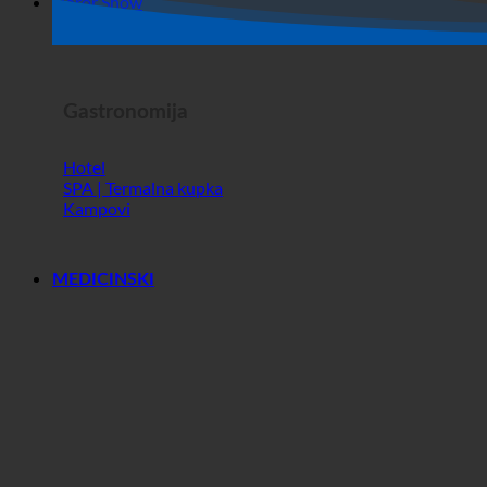
Dućan
Horor Show
Gastronomija
Hotel
SPA | Termalna kupka
Kampovi
MEDICINSKI