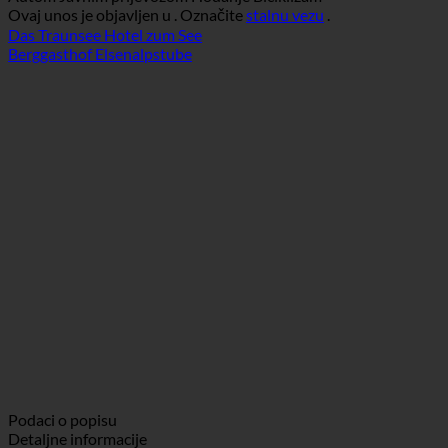
Preuzmite upute
Autom
Javnim prijevozom
Hodanje
Biciklizam
Ovaj unos je objavljen u . Označite
stalnu vezu
.
Das Traunsee Hotel zum See
Berggasthof Elsenalpstube