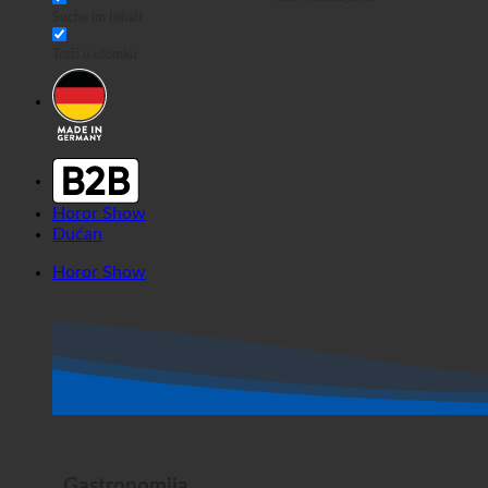
Take u Beiträgenu
Suche im Inhalt
Traži u ulomku
Horor Show
Dućan
Horor Show