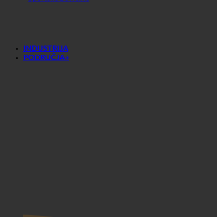
Sportske površine
INDUSTRIJA
PODRUČJA+