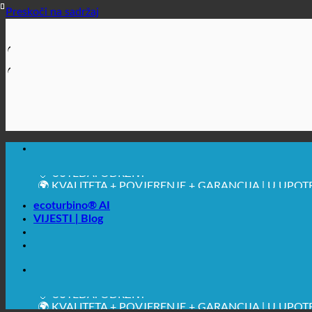
Preskoči na sadržaj
🔆 MAKSIMALNA SANITARNA HIGIJENA
✚ IZRICITO MEDICINSKE PREPORUKE
💧 UŠTEDA. ODRŽIV.
🌍 KVALITETA + POVJERENJE + GARANCIJA | U UPOT
ecoturbino® AI
VIJESTI | Blog
🔆 MAKSIMALNA SANITARNA HIGIJENA
✚ IZRICITO MEDICINSKE PREPORUKE
💧 UŠTEDA. ODRŽIV.
🌍 KVALITETA + POVJERENJE + GARANCIJA | U UPOT