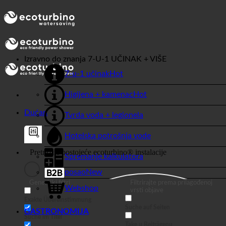
Izravno do znanja
7-U-1 UČINAK + VIŠE
7-u-1 učinak
Higijena + kamenac
Dućan
Tvrda voda + legionela
Hotelska potrošnja vode
Spremanje kalkulatora
posao
Generički filtri
Filtrirajte prema prilagođenoj
Webshop
vrsti objave
Exakte Übereinstimmung
Suche auf Seiten
GASTRONOMIJA
Suche im Titel