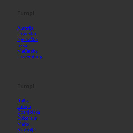
Europi
Austrija
Hrvatska
Njemačka
Irska
Mađarska
Luksemburg
Europi
Italija
Latvija
Španjolska
Švicarska
Malta