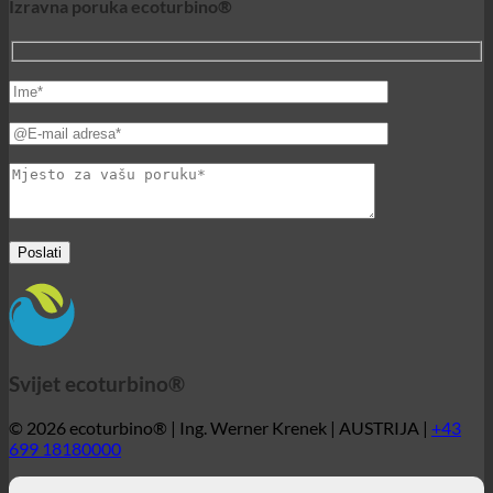
Izravna poruka ecoturbino®
Svijet ecoturbino®
© 2026 ecoturbino® | Ing. Werner Krenek | AUSTRIJA |
+43
699 18180000