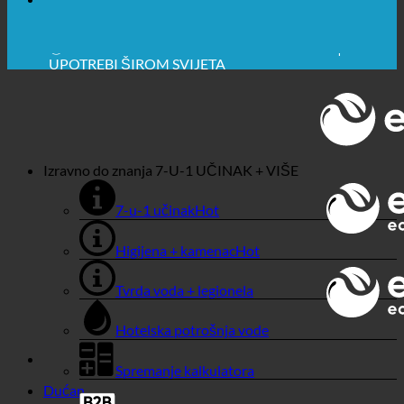
🔆 MAKSIMALNA SANITARNA HIGIJENA
✚ IZRICITO MEDICINSKE PREPORUKE
💧 UŠTEDA. ODRŽIV.
🌍 KVALITETA + POVJERENJE + GARANCIJA | U
UPOTREBI ŠIROM SVIJETA
Izravno do znanja
7-U-1 UČINAK + VIŠE
7-u-1 učinak
Higijena + kamenac
Tvrda voda + legionela
Hotelska potrošnja vode
Spremanje kalkulatora