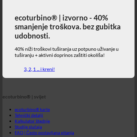
ecoturbino® | izvorno - 40%
smanjenje troškova. bez gubitka
udobnosti.
40% niži troškovi tuširanja uz potpuno uživanje u
tuširanju + aktivni doprinos zaštiti okoliša!
3, 2, 1 ... i kreni!
ecoturbino® | svijet
ecoturbino® karte
Tehnički detalji
Kalkulator štednje
Studije slučaja