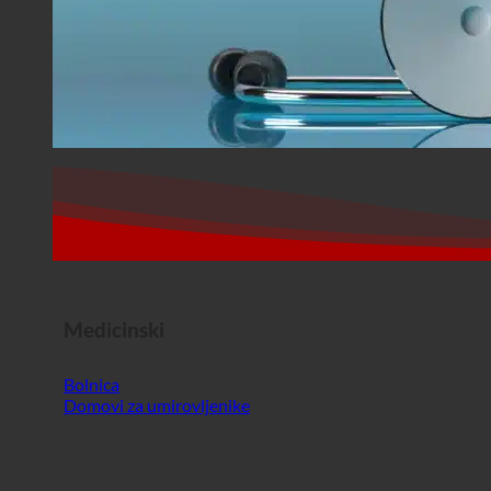
Medicinski
Bolnica
Domovi za umirovljenike