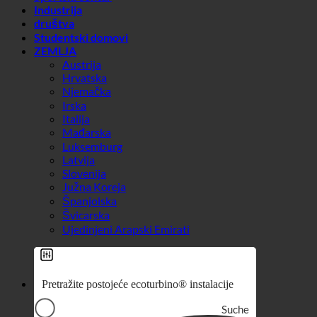
Sportski centar
Industrija
društva
Studentski domovi
ZEMLJA
Austrija
Hrvatska
Njemačka
Irska
Italija
Mađarska
Luksemburg
Latvija
Slovenija
Južna Koreja
Španjolska
Švicarska
Ujedinjeni Arapski Emirati