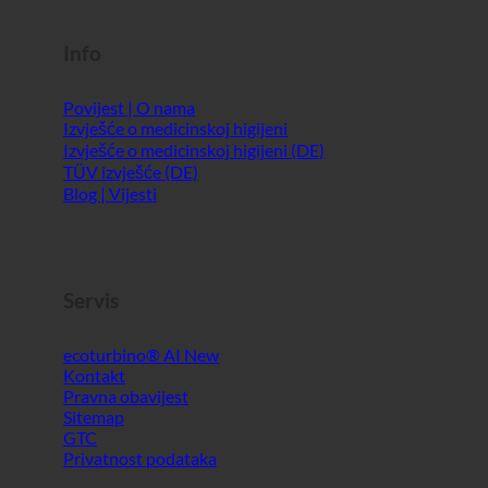
Info
Povijest | O nama
Izvješće o medicinskoj higijeni
Izvješće o medicinskoj higijeni (DE)
TÜV izvješće (DE)
Blog | Vijesti
Servis
ecoturbino® AI
Kontakt
Pravna obavijest
Sitemap
GTC
Privatnost podataka