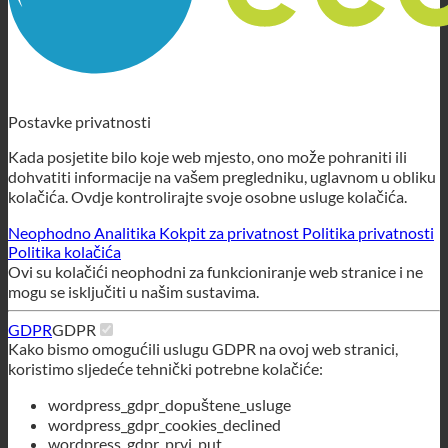
Postavke privatnosti
Kada posjetite bilo koje web mjesto, ono može pohraniti ili
dohvatiti informacije na vašem pregledniku, uglavnom u obliku
kolačića. Ovdje kontrolirajte svoje osobne usluge kolačića.
Neophodno
Analitika
Kokpit za privatnost
Politika privatnosti
Politika kolačića
Ovi su kolačići neophodni za funkcioniranje web stranice i ne
mogu se isključiti u našim sustavima.
GDPR
GDPR
Kako bismo omogućili uslugu GDPR na ovoj web stranici,
koristimo sljedeće tehnički potrebne kolačiće:
wordpress_gdpr_dopuštene_usluge
wordpress_gdpr_cookies_declined