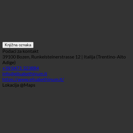
Knjižna oznaka
Podaci za kontakt
39100 Bozen, Runkelsteinerstrasse 12 | Italija (Trentino-Alto
Adige)
+39 0471 323884
info@elisabethinum.it
https://www.elisabethinum.it/
Lokacija @Maps