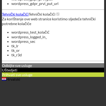
wordpress_gdpr_prvi_put
wordpress_gdpr_prvi_put_url
Tehnički kolačići
Tehnički kolačići
Za korištenje ove web stranice koristimo sljedeće tehnički
potrebne kolačiće
wordpress_test_kolačić
wordpress_logged_in_
wordpress_sec
tk_lr
tk_or
tk_r3d
Odbijte sve usluge
Uštedjeti
Prihvati sve usluge
Hrvatski