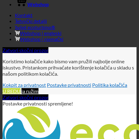
Webshop
Kontakt
Tehnički detalji
Svijet ecoturbino®
Webshop | engleski
Webshop | njemački
Zatvori skočni prozor
Koristimo kolačiće kako bismo vam pružili najbolje online
iskustvo. Pristankom prihvaćate korištenje kolačića u skladu s
našom politikom kolačića.
Kokpit za privatnost
Postavke privatnosti
Politika kolačića
U REDU
ja ružim
Zatvori skočni prozor
Postavke privatnosti spremljene!