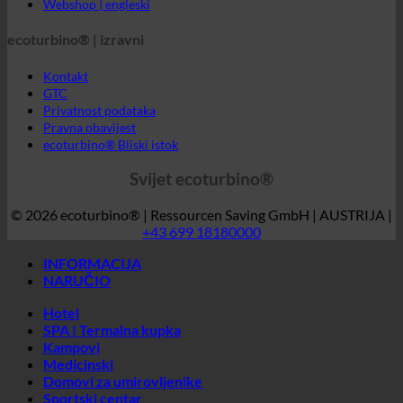
FAQ | Često postavljana pitanja
Webshop | engleski
ecoturbino® | izravni
Kontakt
GTC
Privatnost podataka
Pravna obavijest
ecoturbino® Bliski istok
Svijet ecoturbino®
© 2026 ecoturbino® | Ressourcen Saving GmbH | AUSTRIJA |
+43 699 18180000
INFORMACIJA
NARUČIO
Hotel
SPA | Termalna kupka
Kampovi
Medicinski
Domovi za umirovljenike