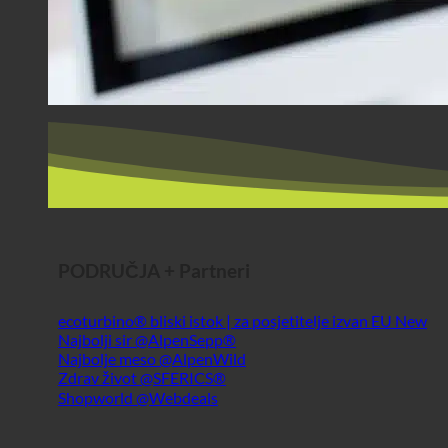
PODRUČJA + Partneri
ecoturbino® bliski istok | za posjetitelje izvan EU
Najbolji sir @AlpenSepp®
Najbolje meso @AlpenWild
Zdrav život @SFERICS®
Shopworld @Webdeals