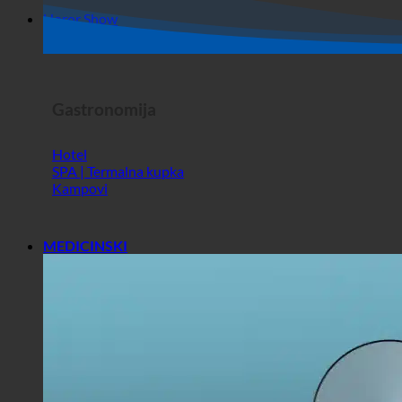
Dućan
Horor Show
Gastronomija
Hotel
SPA | Termalna kupka
Kampovi
MEDICINSKI