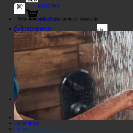
Dućan
posao
Webshop
GASTRONOMIJA
Suche
Generički filtri
Filtrirajte prema prilagođenoj
vrsti objave
Exakte Übereinstimmung
Suche auf Seiten
Suche im Titel
Take u Beiträgenu
Suche im Inhalt
Traži u ulomku
Horor Show