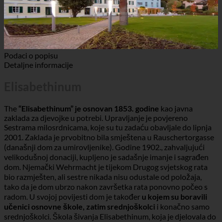
Podaci o popisu
Detaljne informacije
Elisabethinum
The
“Elisabethinum” je osnovan 1853. godine
kao javna
zaklada za djevojke u potrebi. Upravljanje je povjereno
Sestrama milosrdnicama, koje su tu zadaću obavljale do lipnja
2001. Zaklada je prvobitno bila smještena u Rauschertorgasse
(današnji dom za umirovljenike). Godine 1902., zahvaljujući
velikodušnoj donaciji, kupljeno je sadašnje imanje i sagrađen
dom. Njemački Wehrmacht je tijekom Drugog svjetskog rata
bio razmješten, ali sestre nikada nisu odustale od položaja,
tako da je dom ubrzo nakon završetka rata ponovno počeo s
radom. U svojoj povijesti dom je također
u kojem su boravili
učenici osnovne škole, zatim srednjoškolci
i konačno samo