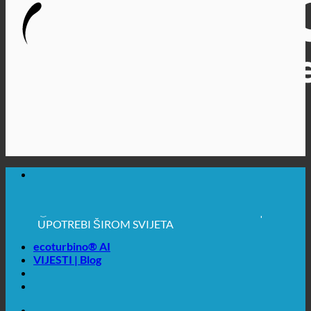
🔆 MAKSIMALNA SANITARNA HIGIJENA
✚ IZRICITO MEDICINSKE PREPORUKE
💧 UŠTEDA. ODRŽIV.
🌍 KVALITETA + POVJERENJE + GARANCIJA | U
UPOTREBI ŠIROM SVIJETA
ecoturbino® AI
VIJESTI | Blog