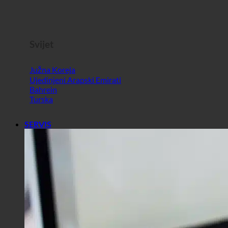
Slovenija
Svijet
Južna Koreja
Ujedinjeni Arapski Emirati
Bahrein
Turska
SERVIS