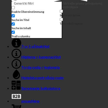
Suche
Generički filtri
Filtrirajte prema prilagođenoj
vrsti objave
Exakte Übereinstimmung
Suche auf Seiten
Suche im Titel
Take u Beiträgenu
Suche im Inhalt
Traži u ulomku
7-u-1 učinak
Higijena + kamenac
Tvrda voda + legionela
Hotelska potrošnja vode
Spremanje kalkulatora
posao