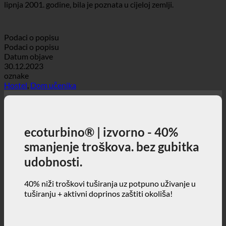
srednjoškolci. Škola šivanja Elisabethinum, koja je djelovala do
lipnja 2001. godine, bila je poznata u cijeloj zemlji.
Podaci o popisu
Podaci o popisu
Datum objave
30.12.2023
oznake
Hostel
,
Dom učenika
ecoturbino® | izvorno - 40%
smanjenje troškova. bez gubitka
udobnosti.
40% niži troškovi tuširanja uz potpuno uživanje u
tuširanju + aktivni doprinos zaštiti okoliša!