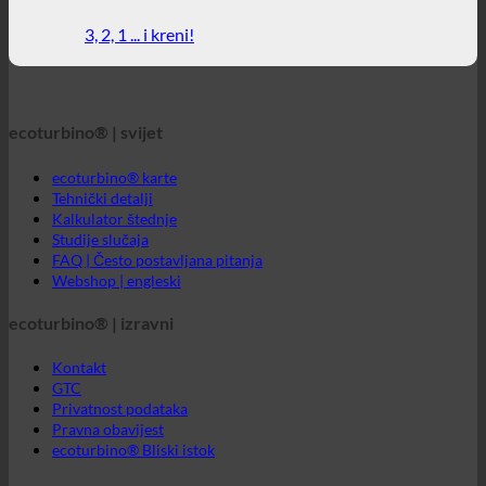
3, 2, 1 ... i kreni!
ecoturbino® | svijet
ecoturbino® karte
Tehnički detalji
Kalkulator štednje
Studije slučaja
FAQ | Često postavljana pitanja
Webshop | engleski
ecoturbino® | izravni
Kontakt
GTC
Privatnost podataka
Pravna obavijest
ecoturbino® Bliski istok