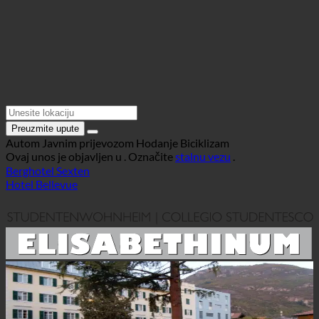
Preuzmite upute
Autom
Javnim prijevozom
Hodanje
Biciklizam
Ovaj unos je objavljen u . Označite
stalnu vezu
.
Berghotel Sexten
Hotel Bellevue