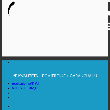
🔆 MAKSIMALNA SANITARNA HIGIJENA
✚ IZRICITO MEDICINSKE PREPORUKE
💧 UŠTEDA. ODRŽIV.
🌍 KVALITETA + POVJERENJE + GARANCIJA | U
UPOTREBI ŠIROM SVIJETA
ecoturbino® AI
VIJESTI | Blog