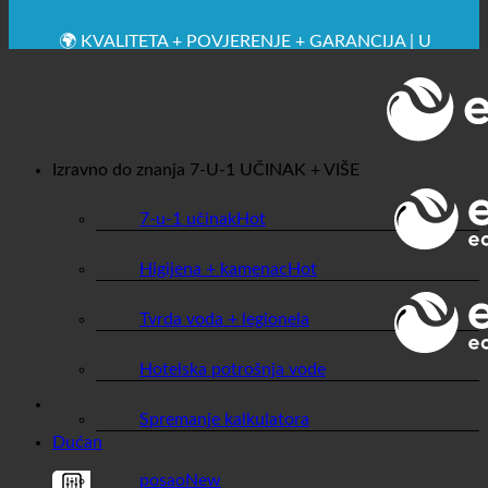
🔆 MAKSIMALNA SANITARNA HIGIJENA
✚ IZRICITO MEDICINSKE PREPORUKE
💧 UŠTEDA. ODRŽIV.
🌍 KVALITETA + POVJERENJE + GARANCIJA | U
UPOTREBI ŠIROM SVIJETA
Izravno do znanja
7-U-1 UČINAK + VIŠE
7-u-1 učinak
Higijena + kamenac
Tvrda voda + legionela
Hotelska potrošnja vode
Spremanje kalkulatora