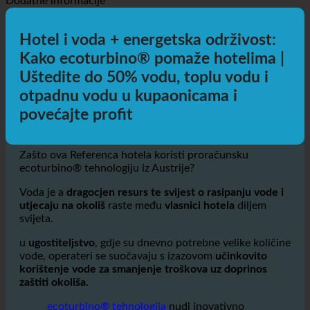
Preuzmite upute
Autom
Javnim prijevozom
Hodanje
Biciklizam
Dodatne informacije
Hotel i voda + energetska održivost:
Kako ecoturbino® pomaže hotelima |
Uštedite do 50% vodu, toplu vodu i
otpadnu vodu u kupaonicama i
povećajte profit
Zašto ova Referenca hotela koristi proračunsku
ecoturbino® tehnologiju iz Austrije?
Voda je a
dragocjen resurs te svijest o rasipanju vode i
utjecaju na okoliš
raste među
vlasnici hotela
diljem
svijeta.
u
ugostiteljstvo
, gdje su dnevno potrebne velike količine
vode, operateri se suočavaju s izazovom
učinkovito
korištenje vode za smanjenje troškova uz doprinos