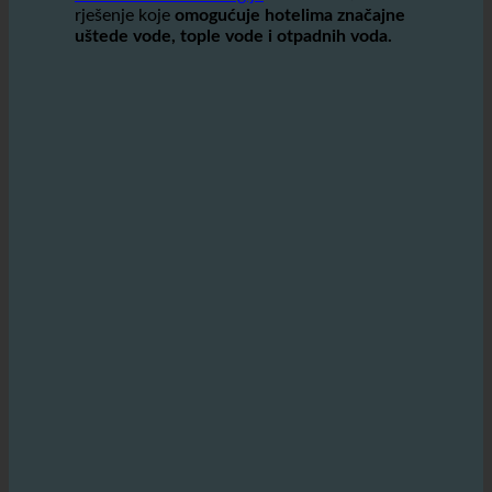
zaštiti okoliša.
ecoturbino® tehnologija
nudi inovativno
rješenje koje
omogućuje hotelima značajne
uštede vode, tople vode i otpadnih voda.