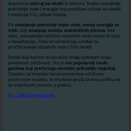
značajne ekološke prednosti.
Potrošnja vode u ugostiteljstvu jedan je od najvećih
doprinosa
utjecaj na okoliš
iz sektora. Svako smanjenje
potrošnje vode i energije ima pozitivan učinak na okoliš
i smanjuje CO₂ otisak hotela.
Po
smanjenje potrošnje tople vode, manje energije se
troši,
koji
smanjuje emisiju stakleničkih plinova.
Isto
tako, smanjenjem količine otpadnih voda manje ih ulazi
u kanalizaciju, čime se rasterećuju uređaji za
pročišćavanje otpadnih voda i štiti okoliš.
Hoteli koji koriste ecoturbino mogu pokazati svoju
predanost održivosti, što je
sve popularniji među
gostima koji preferiraju ekološki prihvatljiv smještaj.
Osobito za hotelske lance posvećene održivom
poslovnom modelu, ecoturbino pruža izvrsnu priliku da
te vrijednosti pretoče u praksu.
EU CSRD izvješćivanje