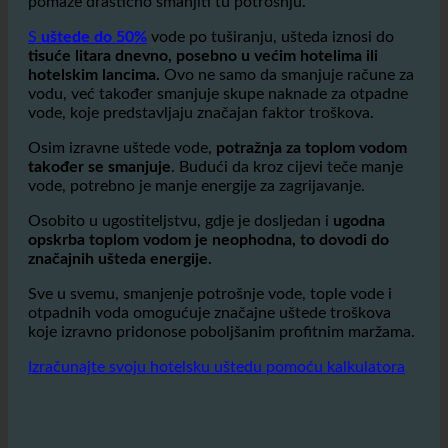
Hoteli imaju enormnu potrošnju vode
, posebno u
tuševi i kupaonice u gostinjskim sobama.
ecoturbino
pomaže drastično smanjiti tu potrošnju.
S
uštede do 50%
vode po tuširanju, ušteda iznosi do
tisuće litara dnevno, posebno u većim hotelima ili
hotelskim lancima.
Ovo ne samo da smanjuje račune za
vodu, već također smanjuje skupe naknade za otpadne
vode, koje predstavljaju značajan faktor troškova.
Osim izravne uštede vode,
potražnja za toplom vodom
također se smanjuje
. Budući da kroz cijevi teče manje
vode, potrebno je manje energije za zagrijavanje.
Osobito u ugostiteljstvu, gdje je dosljedan i
ugodna
opskrba toplom vodom je neophodna, to dovodi do
značajnih ušteda energije.
Sve u svemu, smanjenje potrošnje vode, tople vode i
otpadnih voda omogućuje značajne uštede troškova
koje izravno pridonose poboljšanim profitnim maržama.
Izračunajte svoju hotelsku uštedu pomoću kalkulatora