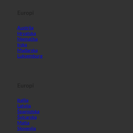
Europi
Austrija
Hrvatska
Njemačka
Irska
Mađarska
Luksemburg
Europi
Italija
Latvija
Španjolska
Švicarska