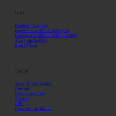
Info
Povijest | O nama
Izvješće o medicinskoj higijeni
Izvješće o medicinskoj higijeni (DE)
TÜV izvješće (DE)
Blog | Vijesti
Servis
ecoturbino® AI
Kontakt
Pravna obavijest
Sitemap