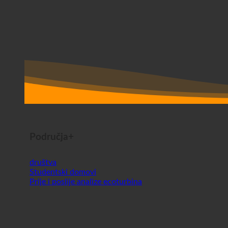
Područja+
društva
Studentski domovi
Prije i poslije analize ecoturbina