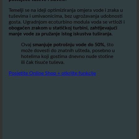
ecoturbino® je jednostavan, ali visokokvalitetan
učinkovit adapterski modul koji se integrira u
postojeće tuševe i slavine.
Temelji se na ideji optimiziranja omjera vode i zraka u
tuševima i umivaonicima, bez ugrožavanja udobnosti
gosta. Ugradnjom ecoturbino modula voda se vrtloži i
obogaćen zrakom u statičkoj turbini, zahtijevajući
manje vode za pružanje istog iskustva tuširanja.
Ovaj
smanjuje potrošnju vode do 50%,
što
može dovesti do znatnih ušteda, posebno u
hotelima koji gostima dnevno nude stotine
ili čak tisuće tuševa.
Posjetite Online Shop + otkrijte funkcije