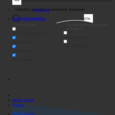
Dućan
posao
Webshop
Suche
GASTRONOMIJA
Generički filtri
Filtrirajte prema prilagođenoj
vrsti objave
Exakte Übereinstimmung
Suche auf Seiten
Suche im Titel
Take u Beiträgenu
Suche im Inhalt
Traži u ulomku
Horor Show