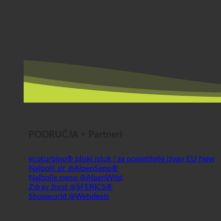
PODRUČJA + Partneri
ecoturbino® bliski istok | za posjetitelje izvan EU
Najbolji sir @AlpenSepp®
Najbolje meso @AlpenWild
Zdrav život @SFERICS®
Shopworld @Webdeals