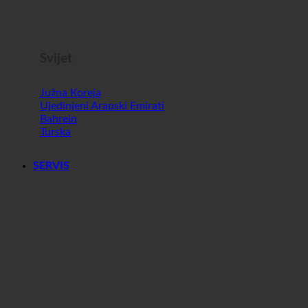
Malta
Slovenija
Svijet
Južna Koreja
Ujedinjeni Arapski Emirati
Bahrein
Turska
SERVIS