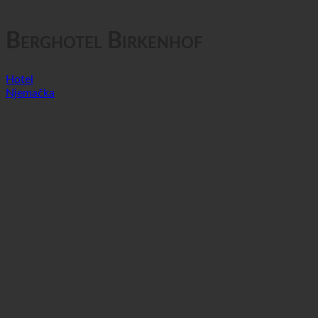
GTC
Privatnost podataka
Berghotel Birkenhof
Hotel
Njemačka