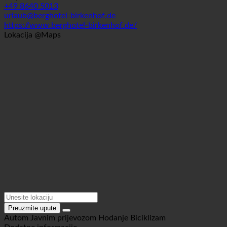
Podaci za kontakt
83242 Reit im Winkl, Birnbacherstraße 29 | Njemačka
(Bayern)
+49 8640 5013
urlaub@berghotel-birkenhof.de
https://www.berghotel-birkenhof.de/
Lokacija @Maps