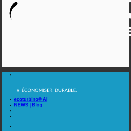
🔆 UNE HYGIÈNE SANITAIRE MAXIMALE
✚ MÉDICALEMENT EXPRESSÉMENT
RECOMMANDÉ
💧 ÉCONOMISER. DURABLE.
🌍 QUALITÉ + CONFIANCE + GARANTIE | UTILISÉ
DANS LE MONDE ENTIER
ecoturbino® AI
NEWS | Blog