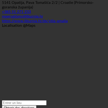
Signet
Informations sur le contact
5141 Opatija, Pava Tomašića 2/2 | Croatie (Primorsko-
goranska županija)
+385 51 271 233
reservations@liburnia.hr
https://www.liburnia.hr/de/villa-amalia
Localisation @Maps