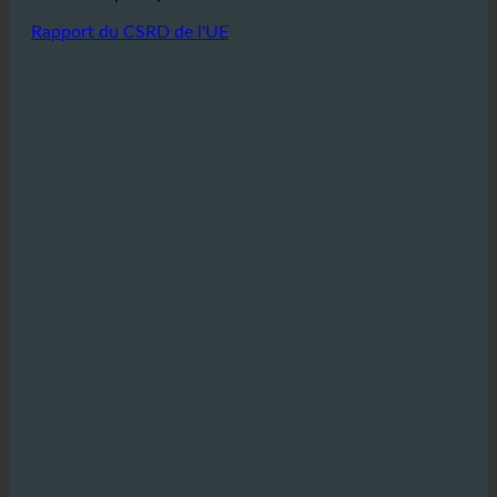
ecoturbino est une excellente occasion de mettre ces
valeurs en pratique.
Rapport du CSRD de l'UE