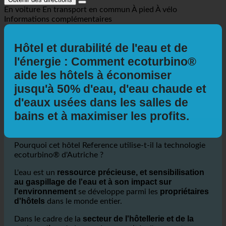
Obtenir des directions
En voiture
En transport en commun
À pied
À vélo
Informations complémentaires
Hôtel et durabilité de l'eau et de
l'énergie : Comment ecoturbino®
aide les hôtels à économiser
jusqu'à 50% d'eau, d'eau chaude et
d'eaux usées dans les salles de
bains et à maximiser les profits.
Pourquoi cet hôtel Reference utilise-t-il la technologie
ecoturbino® d'Autriche ?
ressource précieuse, et sensibilisation
L'eau est un
au gaspillage de l'eau et à son impact sur
l'environnement
propriétaires
se développe parmi les
d'hôtels
dans le monde entier.