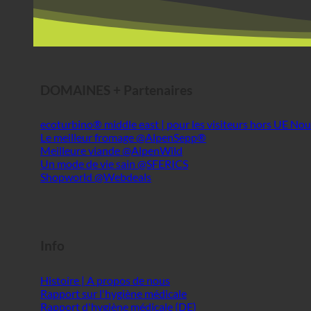
DOMAINES + Partenaires
ecoturbino® middle east | pour les visiteurs hors UE
Le meilleur fromage @AlpenSepp®
Meilleure viande @AlpenWild
Un mode de vie sain @SFERICS
Shopworld @Webdeals
Info
Histoire | A propos de nous