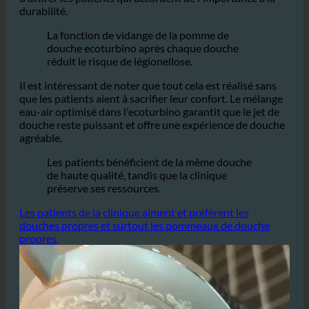
ressources de manière responsable.
Cela permet non
seulement d'améliorer l'image de marque, mais aussi
d'attirer les patients qui accordent de l'importance à la
durabilité.
La fonction de vidange de la pomme de
douche ecoturbino après chaque douche
réduit le risque de légionellose.
Il est intéressant de noter que tout cela est réalisé sans
que les patients aient à sacrifier leur confort. Le mélange
eau-air optimisé dans l'ecoturbino garantit que le jet de
douche reste puissant et offre une expérience de douche
agréable.
Les patients bénéficient de la même douche
de haute qualité, tandis que la clinique
préserve ses ressources.
Les patients de la clinique aiment et préfèrent les
douches propres et surtout les pommeaux de douche
propres.