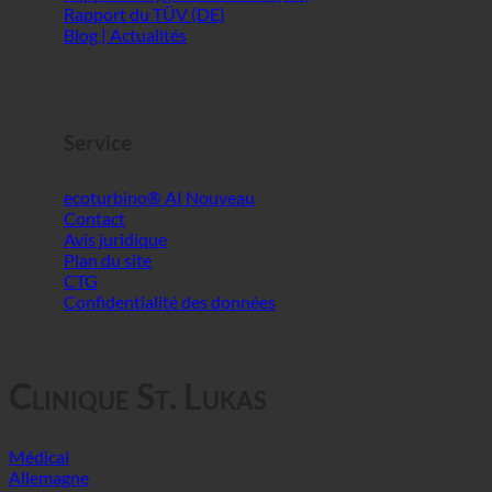
Rapport sur l'hygiène médicale
Rapport d'hygiène médicale (DE)
Rapport du TÜV (DE)
Blog | Actualités
Service
ecoturbino® AI
Contact
Avis juridique
Plan du site
CTG
Confidentialité des données
Clinique St. Lukas