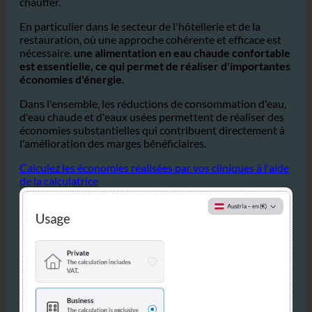
chaude diminue également
. Comme moins d'eau circule
dans les tuyaux, moins d'énergie est nécessaire pour la
chauffer.
En particulier dans le secteur de l'hôtellerie et de la
restauration, où une approche cohérente et efficace est
nécessaire.
une alimentation en eau chaude confortable
est essentielle, ce qui permet de réaliser d'importantes
économies d'énergie.
Dans l'ensemble, les réductions de consommation d'eau,
d'eau chaude et d'eaux usées permettent de réaliser des
économies substantielles qui contribuent directement à
l'amélioration des marges bénéficiaires.
Calculez les économies réalisées par vos cliniques à l'aide
de la calculatrice