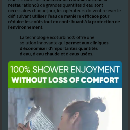
monde entier.
Dans le cadre de la
secteur de l'hôtellerie et de la
restauration
où de grandes quantités d'eau sont
nécessaires chaque jour, les opérateurs doivent relever le
défi suivant
utiliser l'eau de manière efficace pour
réduire les coûts tout en contribuant à la protection de
l'environnement.
La technologie ecoturbino® offre une
solution innovante qui
permet aux cliniques
d'économiser d'importantes quantités
d'eau, d'eau chaude et d'eaux usées.