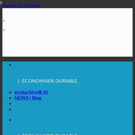
Passer au contenu
🔆 UNE HYGIÈNE SANITAIRE MAXIMALE
✚ MÉDICALEMENT EXPRESSÉMENT
RECOMMANDÉ
💧 ÉCONOMISER. DURABLE.
🌍 QUALITÉ + CONFIANCE + GARANTIE | UTILISÉ
DANS LE MONDE ENTIER
ecoturbino® AI
NEWS | Blog
🔆 UNE HYGIÈNE SANITAIRE MAXIMALE
✚ MÉDICALEMENT EXPRESSÉMENT