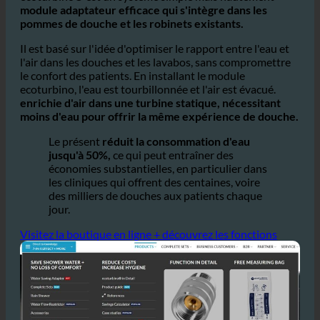
ecoturbino® est un système simple mais hautement
module adaptateur efficace qui s'intègre dans les
pommes de douche et les robinets existants.
Il est basé sur l'idée d'optimiser le rapport entre l'eau et
l'air dans les douches et les lavabos, sans compromettre
le confort des patients. En installant le module
ecoturbino, l'eau est tourbillonnée et l'air est évacué.
enrichie d'air dans une turbine statique, nécessitant
moins d'eau pour offrir la même expérience de douche.
Le présent
réduit la consommation d'eau
jusqu'à 50%,
ce qui peut entraîner des
économies substantielles, en particulier dans
les cliniques qui offrent des centaines, voire
des milliers de douches aux patients chaque
jour.
Visitez la boutique en ligne + découvrez les fonctions