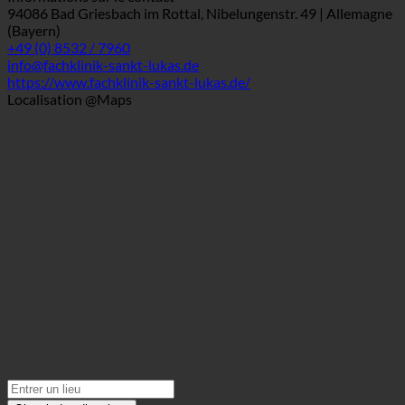
Signet
Informations sur le contact
94086 Bad Griesbach im Rottal, Nibelungenstr. 49 | Allemagne
(Bayern)
+49 (0) 8532 / 7960
info@fachklinik-sankt-lukas.de
https://www.fachklinik-sankt-lukas.de/
Localisation @Maps