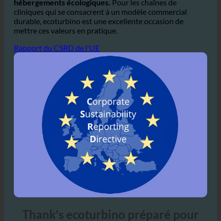
est le cas de la plupart d'entre elles.
de plus en plus
populaire parmi les patients qui préfèrent les
hébergements écologiques.
Pour les chaînes de
cliniques qui se consacrent à un modèle commercial
durable, ecoturbino est une excellente occasion de
mettre ces valeurs en pratique.
Rapport du CSRD de l'UE