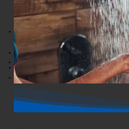
Exakte Übereinstimmung
GASTRONOMIE
Accès aux pages
Suche im Titel
Accès aux commentaires
Accès au contenu
Recherche dans l'extrait
Spectacle d'horreur
Boutique
Spectacle d'horreur