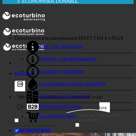
RECOMMANDÉ
💧 ÉCONOMISER. DURABLE.
🌍 QUALITÉ + CONFIANCE + GARANTIE | UTILISÉ
DANS LE MONDE ENTIER
Directement à la connaissance
EFFET 7 EN 1 + PLUS
Effet 7 en 1
Hygiène + calcaire
Eau dure + légionelles
Boutique
Consommation d'eau des hôtels
Calculateur d'économies
Entreprises
Suivre
Boutique en ligne
Filtres génériques
Filtrer par type d'article
personnalisé