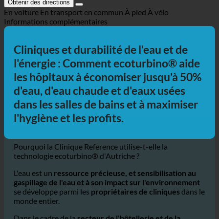
Obtenir des directions
En voiture
En transport en commun
À pied
À vélo
Informations complémentaires
Cliniques et durabilité de l'eau et de
l'énergie : Comment ecoturbino® aide
les hôpitaux à économiser jusqu'à 50%
d'eau, d'eau chaude et d'eaux usées
dans les salles de bains et à maximiser
l'hygiène et les profits.
Pourquoi la Clinique Reference utilise-t-elle la
technologie ecoturbino® d'Autriche ?
L'eau est un
ressource précieuse, et sensibilisation au
gaspillage de l'eau et à son impact sur l'environnement
se développe parmi les
propriétaires de cliniques
dans le