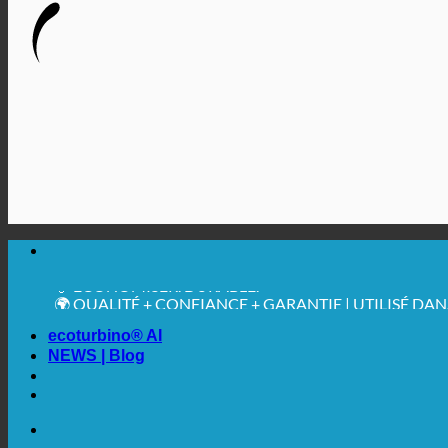
🔆 UNE HYGIÈNE SANITAIRE MAXIMALE
✚ MÉDICALEMENT EXPRESSÉMENT RECOMMANDÉ
💧 ÉCONOMISER. DURABLE.
🌍 QUALITÉ + CONFIANCE + GARANTIE | UTILISÉ DA
ecoturbino® AI
NEWS | Blog
🔆 UNE HYGIÈNE SANITAIRE MAXIMALE
✚ MÉDICALEMENT EXPRESSÉMENT RECOMMANDÉ