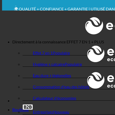
💧 ÉCONOMISER. DURABLE.
🌍 QUALITÉ + CONFIANCE + GARANTIE | UTILISÉ DA
Directement à la connaissance
EFFET 7 EN 1 + PLUS
Effet 7 en 1
Hygiène + calcaire
Eau dure + légionelles
Consommation d'eau des hôtels
Calculateur d'économies
Boutique
Entreprises