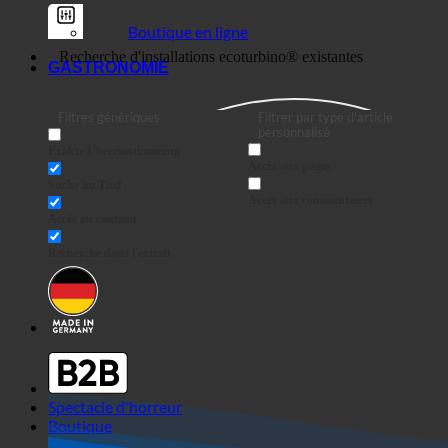
Boutique en ligne
GASTRONOMIE
Filtres génériques
Filtrer par type d'article
personnalisé
Exakte Übereinstimmung
Accès aux pages
Suche im Titel
Accès aux commentaires
Accès au contenu
Recherche dans l'extrait
Spectacle d'horreur
Boutique