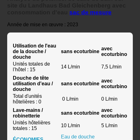
Analyse du potentiel de salle de bain sur
site du Landhaus Bad Gleichenberg avec
consommation d'eau
sac de mesure
Année de mise en œuvre : 2023
Utilisation de l'eau
avec
de la douche /
sans ecoturbine
ecoturbino
douche
Unités totales de
14 L/min
7,5 L/min
l'hôtel : 15
Douche de tête
avec
utilisation d'eau /
sans ecoturbine
ecoturbino
douche
Total d'unités
0 L/min
0 L/min
hôtelières : 0
Lave-mains /
avec
sans ecoturbine
robinetterie
ecoturbino
Unités hôtelières
10 L/min
5 L/min
totales : 15