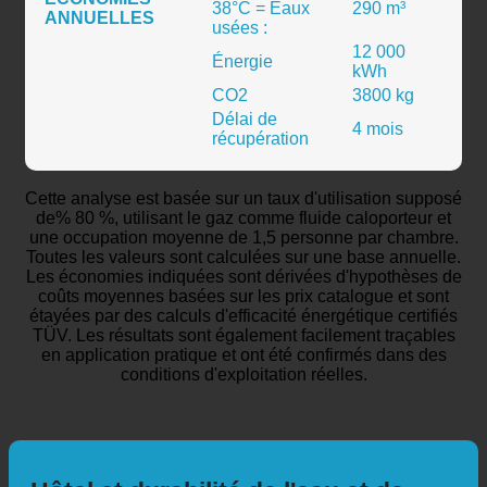
Eau de douche
ÉCONOMIES
38°C = Eaux
290 m³
ANNUELLES
usées :
12 000
Énergie
kWh
CO2
3800 kg
Délai de
4 mois
récupération
Cette analyse est basée sur un taux d'utilisation supposé
de% 80 %, utilisant le gaz comme fluide caloporteur et
une occupation moyenne de 1,5 personne par chambre.
Toutes les valeurs sont calculées sur une base annuelle.
Les économies indiquées sont dérivées d'hypothèses de
coûts moyennes basées sur les prix catalogue et sont
étayées par des calculs d'efficacité énergétique certifiés
TÜV. Les résultats sont également facilement traçables
en application pratique et ont été confirmés dans des
conditions d'exploitation réelles.