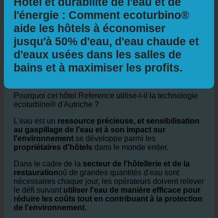
Hôtel et durabilité de l'eau et de
l'énergie : Comment ecoturbino®
aide les hôtels à économiser
jusqu'à 50% d'eau, d'eau chaude et
d'eaux usées dans les salles de
bains et à maximiser les profits.
Pourquoi cet hôtel Reference utilise-t-il la technologie
ecoturbino® d'Autriche ?
L'eau est un
ressource précieuse, et sensibilisation
au gaspillage de l'eau et à son impact sur
l'environnement
se développe parmi les
propriétaires d'hôtels
dans le monde entier.
Dans le cadre de la
secteur de l'hôtellerie et de la
restauration
où de grandes quantités d'eau sont
nécessaires chaque jour, les opérateurs doivent relever
le défi suivant
utiliser l'eau de manière efficace pour
réduire les coûts tout en contribuant à la protection