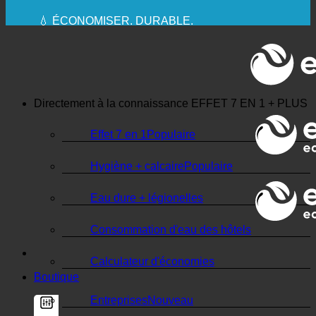
✚ MÉDICALEMENT EXPRESSÉMENT
RECOMMANDÉ
💧 ÉCONOMISER. DURABLE.
🌍 QUALITÉ + CONFIANCE + GARANTIE | UTILISÉ
DANS LE MONDE ENTIER
Directement à la connaissance
EFFET 7 EN 1 + PLUS
Effet 7 en 1
Hygiène + calcaire
Eau dure + légionelles
Consommation d'eau des hôtels
Calculateur d'économies
Boutique