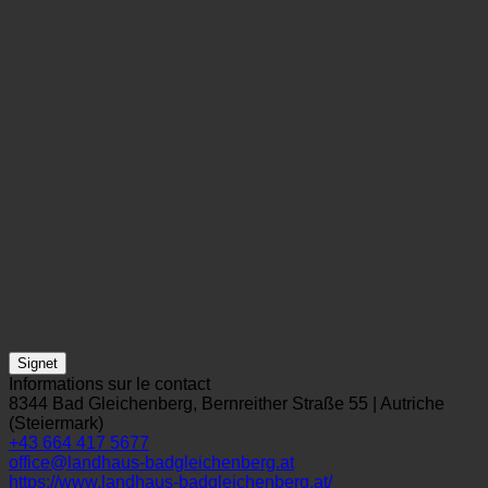
Signet
Informations sur le contact
8344 Bad Gleichenberg, Bernreither Straße 55 | Autriche
(Steiermark)
+43 664 417 5677