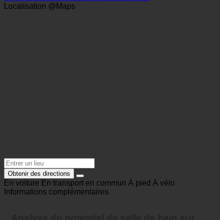
office@landhaus-badgleichenberg.at
https://www.landhaus-badgleichenberg.at/
Localisation @Maps
Obtenir des directions
En voiture
En transport en commun
À pied
À vélo
Informations complémentaires