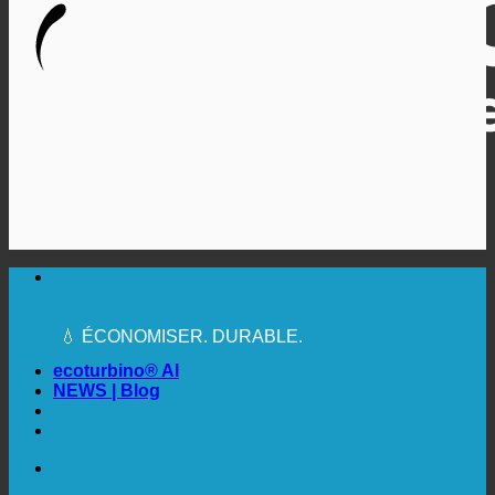
🔆 UNE HYGIÈNE SANITAIRE MAXIMALE
✚ MÉDICALEMENT EXPRESSÉMENT
RECOMMANDÉ
💧 ÉCONOMISER. DURABLE.
🌍 QUALITÉ + CONFIANCE + GARANTIE | UTILISÉ
DANS LE MONDE ENTIER
ecoturbino® AI
NEWS | Blog
🔆 UNE HYGIÈNE SANITAIRE MAXIMALE