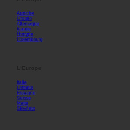
L'Europe
Autriche
Croatie
Allemagne
Irlande
Hongrie
Luxembourg
L'Europe
Italie
Lettonie
Espagne
Suisse
Malte
Slovénie