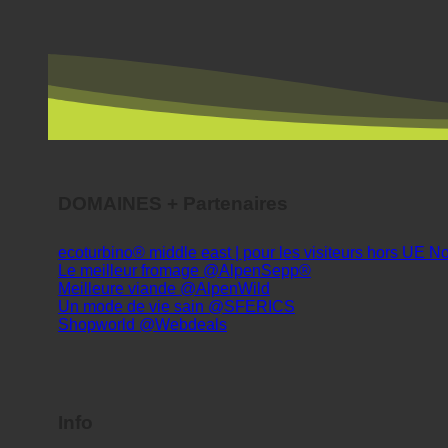
DOMAINES + Partenaires
ecoturbino® middle east | pour les visiteurs hors UE
Le meilleur fromage @AlpenSepp®
Meilleure viande @AlpenWild
Un mode de vie sain @SFERICS
Shopworld @Webdeals