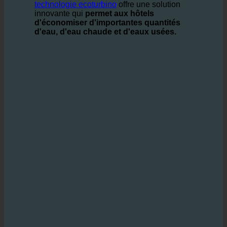
réduire les coûts tout en contribuant à la protection
de l'environnement.
technologie ecoturbino
offre une solution
innovante qui
permet aux hôtels
d'économiser d'importantes quantités
d'eau, d'eau chaude et d'eaux usées.