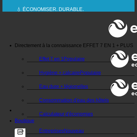
🔆 UNE HYGIÈNE SANITAIRE MAXIMALE
✚ MÉDICALEMENT EXPRESSÉMENT
RECOMMANDÉ
💧 ÉCONOMISER. DURABLE.
🌍 QUALITÉ + CONFIANCE + GARANTIE | UTILISÉ
DANS LE MONDE ENTIER
Directement à la connaissance
EFFET 7 EN 1 + PLUS
Effet 7 en 1
Hygiène + calcaire
Eau dure + légionelles
Consommation d'eau des hôtels
Calculateur d'économies
Boutique