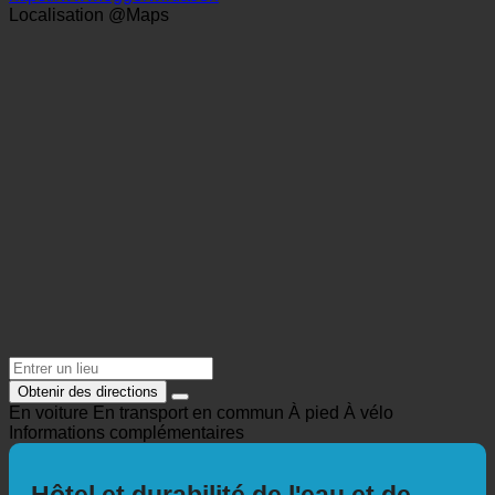
+43 6477 82240
offfice@eggerwirt.at
https://www.eggerwirt.at/en
Localisation @Maps
Obtenir des directions
En voiture
En transport en commun
À pied
À vélo
Informations complémentaires