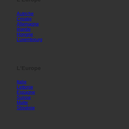
L'Europe
Autriche
Croatie
Allemagne
Irlande
Hongrie
Luxembourg
L'Europe
Italie
Lettonie
Espagne
Suisse
Malte
Slovénie