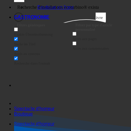
Entreprises
Boutique en ligne
GASTRONOMIE
Suivre
Filtres génériques
Filtrer par type d'article
personnalisé
Exakte Übereinstimmung
Accès aux pages
Suche im Titel
Accès aux commentaires
Accès au contenu
Recherche dans l'extrait
Spectacle d'horreur
Boutique