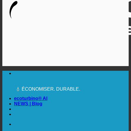
🔆 UNE HYGIÈNE SANITAIRE MAXIMALE
✚ MÉDICALEMENT EXPRESSÉMENT
RECOMMANDÉ
💧 ÉCONOMISER. DURABLE.
🌍 QUALITÉ + CONFIANCE + GARANTIE | UTILISÉ
DANS LE MONDE ENTIER
ecoturbino® AI
NEWS | Blog