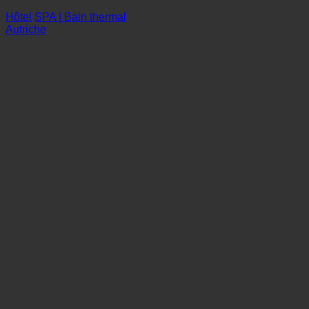
Hôtel Eggerwirt Resort SPA
Hôtel
SPA | Bain thermal
Autriche