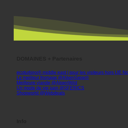
DOMAINES + Partenaires
ecoturbino® middle east | pour les visiteurs hors UE
Le meilleur fromage @AlpenSepp®
Meilleure viande @AlpenWild
Un mode de vie sain @SFERICS
Shopworld @Webdeals