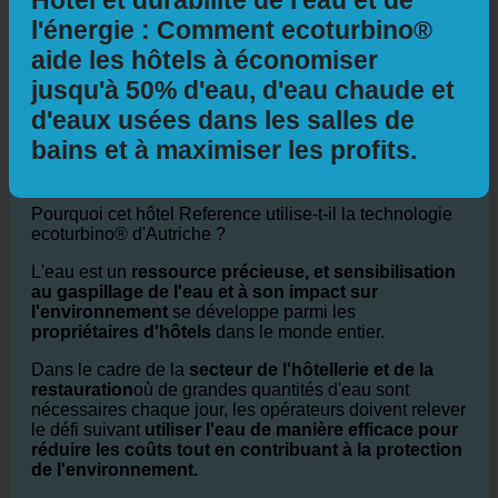
Hôtel et durabilité de l'eau et de
l'énergie : Comment ecoturbino®
aide les hôtels à économiser
jusqu'à 50% d'eau, d'eau chaude et
d'eaux usées dans les salles de
bains et à maximiser les profits.
Pourquoi cet hôtel Reference utilise-t-il la technologie
ecoturbino® d'Autriche ?
L'eau est un
ressource précieuse, et sensibilisation
au gaspillage de l'eau et à son impact sur
l'environnement
se développe parmi les
propriétaires d'hôtels
dans le monde entier.
Dans le cadre de la
secteur de l'hôtellerie et de la
restauration
où de grandes quantités d'eau sont
nécessaires chaque jour, les opérateurs doivent relever
le défi suivant
utiliser l'eau de manière efficace pour