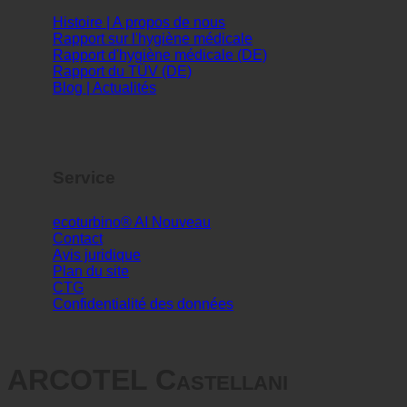
Info
Histoire | A propos de nous
Rapport sur l'hygiène médicale
Rapport d'hygiène médicale (DE)
Rapport du TÜV (DE)
Blog | Actualités
Service
ecoturbino® AI
Contact
Avis juridique
Plan du site
CTG
Confidentialité des données