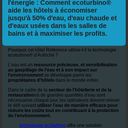
Hôtel et durabilité de l'eau et de
l'énergie : Comment ecoturbino®
aide les hôtels à économiser
jusqu'à 50% d'eau, d'eau chaude et
d'eaux usées dans les salles de
bains et à maximiser les profits.
Pourquoi cet hôtel Reference utilise-t-il la technologie
ecoturbino® d'Autriche ?
L'eau est un
ressource précieuse, et sensibilisation
au gaspillage de l'eau et à son impact sur
l'environnement
se développe parmi les
propriétaires d'hôtels
dans le monde entier.
Dans le cadre de la
secteur de l'hôtellerie et de la
restauration
où de grandes quantités d'eau sont
nécessaires chaque jour, les opérateurs doivent relever
le défi suivant
utiliser l'eau de manière efficace pour
réduire les coûts tout en contribuant à la protection