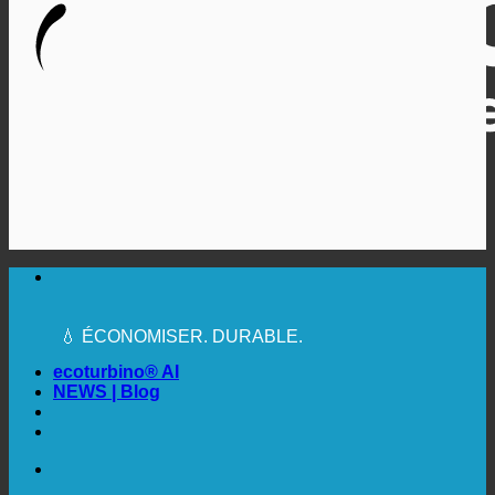
🔆 UNE HYGIÈNE SANITAIRE MAXIMALE
✚ MÉDICALEMENT EXPRESSÉMENT
RECOMMANDÉ
💧 ÉCONOMISER. DURABLE.
🌍 QUALITÉ + CONFIANCE + GARANTIE | UTILISÉ
DANS LE MONDE ENTIER
ecoturbino® AI
NEWS | Blog