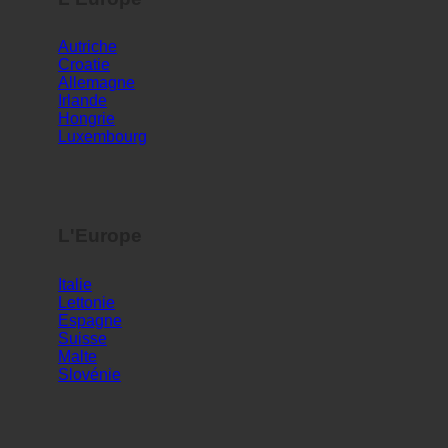
L'Europe
Autriche
Croatie
Allemagne
Irlande
Hongrie
Luxembourg
L'Europe
Italie
Lettonie
Espagne
Suisse
Malte
Slovénie