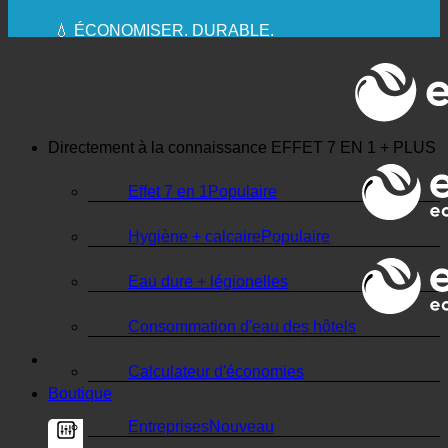
🔆 UNE HYGIÈNE SANITAIRE MAXIMALE
✚ MÉDICALEMENT EXPRESSÉMENT
RECOMMANDÉ
💧 ÉCONOMISER. DURABLE.
🌍 QUALITÉ + CONFIANCE + GARANTIE | UTILISÉ
DANS LE MONDE ENTIER
Directement à la connaissance
EFFET 7 EN 1 + PLUS
Effet 7 en 1
Hygiène + calcaire
Eau dure + légionelles
Consommation d'eau des hôtels
Calculateur d'économies
Boutique