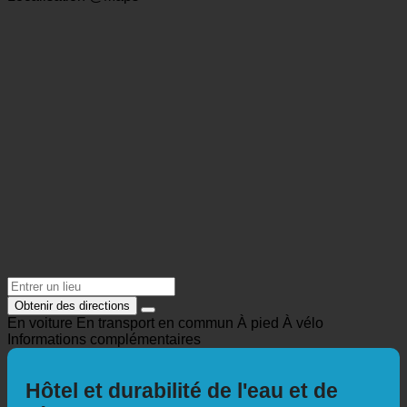
castellani@arcotel.com
https://castellani.arcotel.com/en/
Localisation @Maps
Obtenir des directions
En voiture
En transport en commun
À pied
À vélo
Informations complémentaires