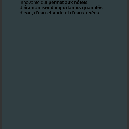
de l'environnement.
technologie ecoturbino
offre une solution
innovante qui
permet aux hôtels
d'économiser d'importantes quantités
d'eau, d'eau chaude et d'eaux usées.