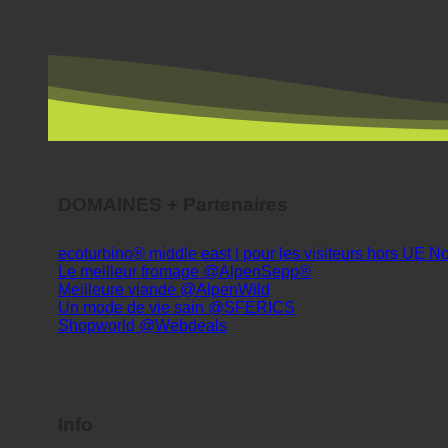
DOMAINES + Partenaires
ecoturbino® middle east | pour les visiteurs hors UE
Le meilleur fromage @AlpenSepp®
Meilleure viande @AlpenWild
Un mode de vie sain @SFERICS
Shopworld @Webdeals