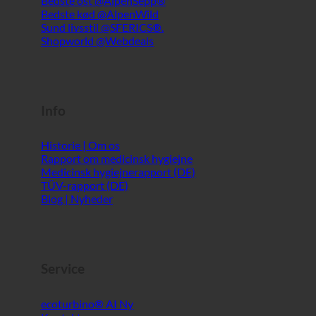
Info
Historie | Om os
Rapport om medicinsk hygiejne
Medicinsk hygiejnerapport (DE)
TÜV-rapport (DE)
Blog | Nyheder
Service
ecoturbino® AI
Kontakt
Juridisk meddelelse
Sitemap
GTC
Beskyttelse af data