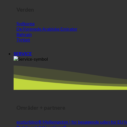
Tyrkiet
SERVICE
Områder + partnere
ecoturbino® Mellemøsten | for besøgende uden for EU
Bedste ost @AlpenSepp®
Bedste kød @AlpenWild
Sund livsstil @SFERICS®.
Shopworld @Webdeals