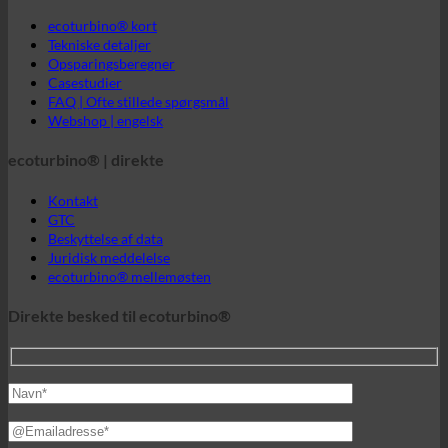
ecoturbino® | direkte
Kontakt
GTC
Beskyttelse af data
Juridisk meddelelse
ecoturbino® mellemøsten
Direkte besked til ecoturbino®
.