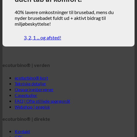
ecoturbino® | verden
ecoturbino® kort
Tekniske detaljer
Opsparingsberegner
Casestudier
FAQ | Ofte stillede spørgsmål
Webshop | engelsk
ecoturbino® | direkte
Kontakt
GTC
Beskyttelse af data
Juridisk meddelelse
ecoturbino® mellemøsten
En verden af ecoturbino®.