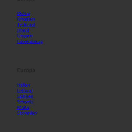
Luxembourg
Europa
Italien
Letland
Spanien
Schweiz
Malta
Slovenien
Verden
Sydkorea
De Forenede Arabiske Emirater
Bahrain