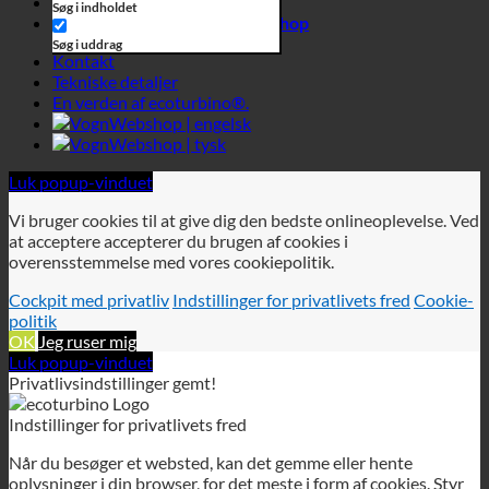
Luk popup-vinduet
Vi bruger cookies til at give dig den bedste onlineoplevelse. Ved
at acceptere accepterer du brugen af cookies i
overensstemmelse med vores cookiepolitik.
Cockpit med privatliv
Indstillinger for privatlivets fred
Cookie-
politik
OK
Jeg ruser mig
Luk popup-vinduet
Privatlivsindstillinger gemt!
Indstillinger for privatlivets fred
Når du besøger et websted, kan det gemme eller hente
oplysninger i din browser, for det meste i form af cookies. Styr
dine personlige cookietjenester her.
Nødvendigt
Analyse
Cockpit med privatliv
Politik for
beskyttelse af personlige oplysninger
Cookie-politik
Disse cookies er nødvendige for at få hjemmesiden til at
fungere og kan ikke slås fra i vores systemer.