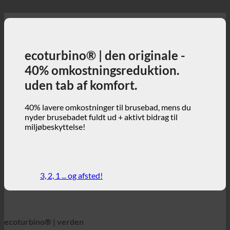
40% omkostningsreduktion.
uden tab af komfort.
40% lavere omkostninger til brusebad, mens du
nyder brusebadet fuldt ud + aktivt bidrag til
miljøbeskyttelse!
3, 2, 1 ... og afsted!
ecoturbino® | verden
ecoturbino® kort
Tekniske detaljer
Opsparingsberegner
Casestudier
FAQ | Ofte stillede spørgsmål
Webshop | engelsk