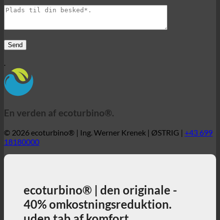
En verden af ecoturbino®.
© 2026 ecoturbino® | Ing. Werner Krenek | ØSTRIG |
+43 699
18180000
ecoturbino® | den originale -
40% omkostningsreduktion.
uden tab af komfort.
40% lavere omkostninger til brusebad, mens du
nyder brusebadet fuldt ud + aktivt bidrag til
miljøbeskyttelse!
3, 2, 1 ... og afsted!