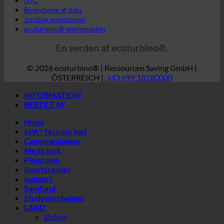
© 2026 ecoturbino® | Ressourcen Saving GmbH |
ÖSTERREICH |.
+43 699 18180000
INFORMATION
BESTILT AF
Hotel
SPA | Termisk bad
Campingpladser
Medicinsk
Plejehjem
Sportscenter
Industri
Samfund
Studenterboliger
LAND
Østrig
Kroatien
Tyskland
Irland
Italien
Ungarn
Luxembourg
Letland