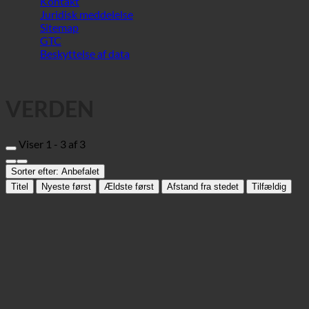
VERDEN
Viser 1 - 3 af 3
Sorter efter:
Anbefalet
Titel
Nyeste først
Ældste først
Afstand fra stedet
Tilfældig
Sportcenter Aegeri
Sportscenter
6314 Unterägeri, Zugerstrasse 79 | Schweiz (Zug)
+41 750 48 72