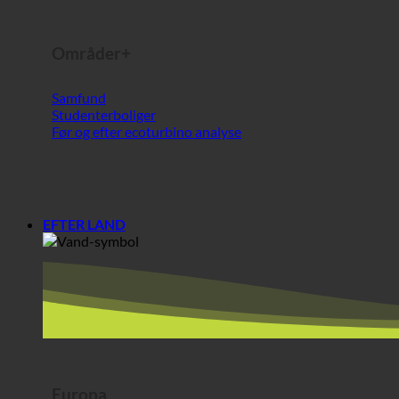
Før og efter ecoturbino analyse
EFTER LAND
Europa
Østrig
Kroatien
Tyskland
Irland
Ungarn