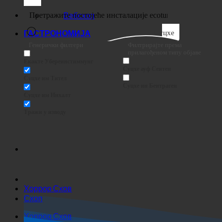
Вебсхоп
Суцхе
ГАСТРОНОМИЈА
Генерички филтери
Филтрирајте према
прилагођеном типу објаве
Екакте Убереинстиммунг
Суцхе ауф Сеитен
Суцхе им Тител
Суцхе ин Беитраген
Суцхе им Инхалт
Тражи у изводу
Хоррор Схов
Схоп