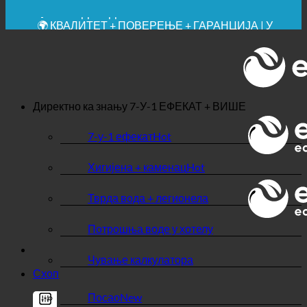
✚ МЕДИЦИНСКИ ИЗРИЧИТО ПРЕПОРУЧЕНО
💧 УШТЕДА. ОДРЖИВО.
🌍 КВАЛИТЕТ + ПОВЕРЕЊЕ + ГАРАНЦИЈА | У
УПОТРЕБИ ШИРОМ СВЕТА
Директно ка знању
7-У-1 ЕФЕКАТ + ВИШЕ
7-у-1 ефекат
Хигијена + каменац
Тврда вода + легионела
Потрошња воде у хотелу
Чување калкулатора
Схоп
Посао