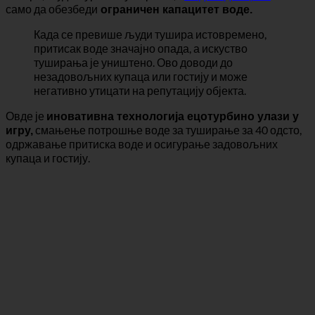
вечере, људи журе на туширање, и
водоводне цеви
може
само да обезбеди
ограничен капацитет воде.
Када се превише људи тушира истовремено,
притисак воде значајно опада, а искуство
туширања је уништено. Ово доводи до
незадовољних купаца или гостију и може
негативно утицати на репутацију објекта.
Овде је
иновативна технологија ецотурбино улази у
смањење потрошње воде за туширање за 40 одсто,
игру,
одржавање притиска воде и осигурање задовољних
купаца и гостију.