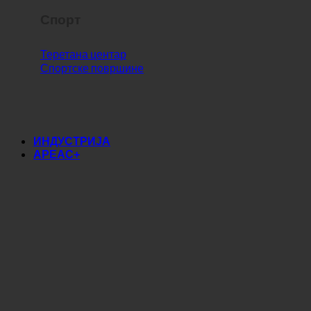
Спорт
Теретана центар
Спортске површине
ИНДУСТРИЈА
АРЕАС+