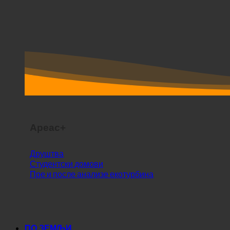
Ареас+
Друштва
Студентски домови
Пре и после анализе екотурбина