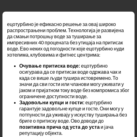
ецотурбино је ефикасно решење за овај широко
распрострањени проблем. Технологија је развијена
да смањи потрошњу воде за туширање за
импресивних 40 процената без утицаја на притисак
воде. Ево неких од погодности које ецотурбино нуди
хотелима, клубовима и фитнес центрима:
ецотурбино
Очување притиска воде:
осигурава да се притисак воде одржава чак и
када се више људи тушира истовремено. То
значи да сви гости или чланови могу уживати у
јаком и пријатном току воде без компромиса због
ограничене доступности воде.
ецотурбино
Задовољни купци и гости:
гарантује задовољне купце и госте. Они могу у
потпуности да уживају у искуству туширања без
бриге о притиску воде. Ово доводи до
и јача
позитивна прича од уста до уста
репутацију објекта.