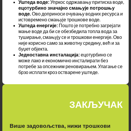
Упркос одржавању притиска воде,
Уштеда воде:
ецотурбино значајно смањује потрошњу
Ово доприноси очувању водних ресурса и
воде.
истовремено смањује трошкове воде.
Пошто је потребно загрејати
Уштеда енергије:
мање воде да би се обезбедила топла вода за
туширање, смањују се и трошкови енергије. Ово
није корисно само за животну средину, већ и за
буџет објекта.
ецотурбино се
Једноставна инсталација:
може лако и економично инсталирати без
потребе за опсежним реновирањем. Улагање се
брзо исплати кроз остварене уштеде.
ЗАКЉУЧАК
Више задовољства, нижи трошкови