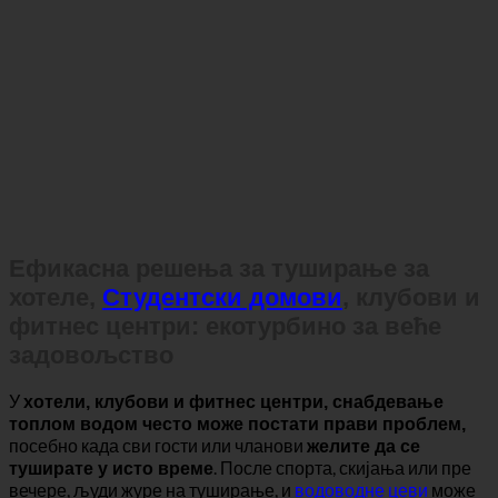
Ефикасна решења за туширање за
хотеле,
Студентски домови
, клубови и
фитнес центри: екотурбино за веће
задовољство
У
хотели, клубови и фитнес центри, снабдевање
топлом водом често може постати прави проблем,
посебно када сви гости или чланови
желите да се
. После спорта, скијања или пре
туширате у исто време