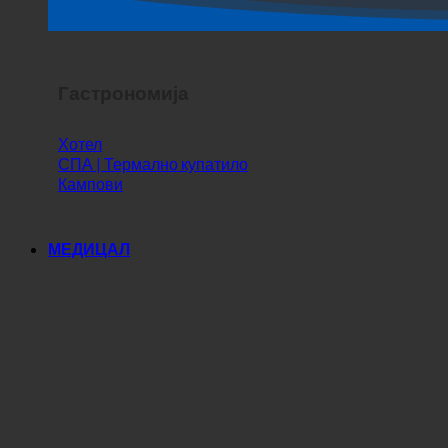
Хоррор Схов
Гастрономија
Хотел
СПА | Термално купатило
Кампови
МЕДИЦАЛ