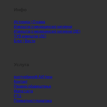
Инфо
Историја | О нама
Извештај о медицинској хигијени
Извештај о медицинској хигијени (ДЕ)
ТУВ извештај (ДЕ)
Блог | Вести
Услуга
ецотурбино® АИ
Контакт
Правно обавештење
Мапа сајта
ГТЦ
Приватност података