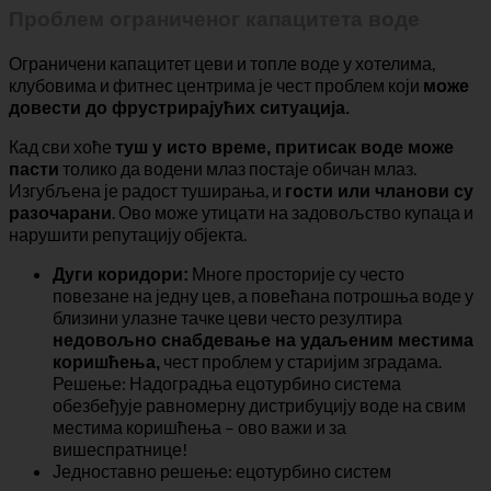
Проблем ограниченог капацитета воде
Ограничени капацитет цеви и топле воде у хотелима,
клубовима и фитнес центрима је чест проблем који
може
довести до фрустрирајућих ситуација.
Кад сви хоће
туш у исто време, притисак воде може
толико да водени млаз постаје обичан млаз.
пасти
Изгубљена је радост туширања, и
гости или чланови су
. Ово може утицати на задовољство купаца и
разочарани
нарушити репутацију објекта.
Многе просторије су често
Дуги коридори:
повезане на једну цев, а повећана потрошња воде у
близини улазне тачке цеви често резултира
недовољно снабдевање на удаљеним местима
чест проблем у старијим зградама.
коришћења,
Решење: Надоградња ецотурбино система
обезбеђује равномерну дистрибуцију воде на свим
местима коришћења – ово важи и за
вишеспратнице!
Једноставно решење: ецотурбино систем