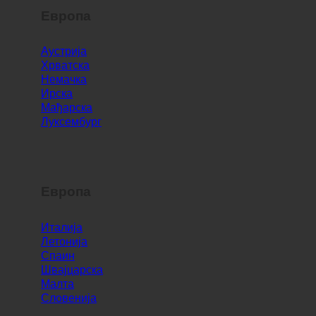
Европа
Аустрија
Хрватска
Немачка
Ирска
Мађарска
Луксембург
Европа
Италија
Летонија
Спаин
Швајцарска
Малта
Словенија