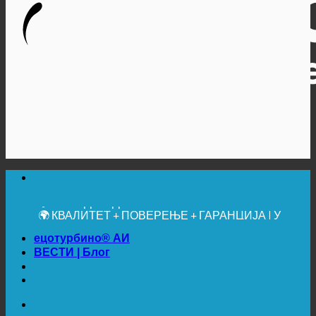
🔆 МАКСИМАЛНА САНИТАРНА ХИГИЈЕНА
✚ МЕДИЦИНСКИ ИЗРИЧИТО ПРЕПОРУЧЕНО
💧 УШТЕДА. ОДРЖИВО.
🌍 КВАЛИТЕТ + ПОВЕРЕЊЕ + ГАРАНЦИЈА | У
УПОТРЕБИ ШИРОМ СВЕТА
ецотурбино® АИ
ВЕСТИ | Блог
🔆 МАКСИМАЛНА САНИТАРНА ХИГИЈЕНА