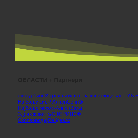
ОБЛАСТИ + Партнери
ецотурбино® средњи исток | за посетиоце ван ЕУ
Најбољи сир @АлпенСепп®
Најбоље месо @АлпенВилд
Здрав живот @СФЕРИЦС®
Схопворлд @Вебдеалс