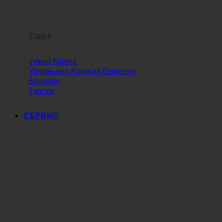
Свет
Јужна Кореја
Уједињени Арапски Емирати
Бахреин
Турска
СЕРВИС