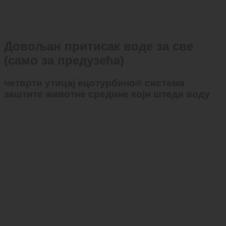
Довољан притисак воде за све
(само за предузећа)
четврти утицај ецотурбино® система
заштите животне средине који штеди воду