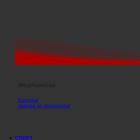
Медицински
Болница
домови за пензионере
СПОРТ