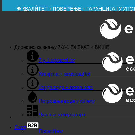
💧 УШТЕДА. ОДРЖИВО.
🌍 КВАЛИТЕТ + ПОВЕРЕЊЕ + ГАРАНЦИЈА | У У
Директно ка знању
7-У-1 ЕФЕКАТ + ВИШЕ
7-у-1 ефекат
Хигијена + каменац
Тврда вода + легионела
Потрошња воде у хотелу
Чување калкулатора
Схоп
Посао