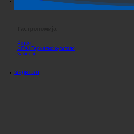
Хоррор Схов
Гастрономија
Хотел
СПА | Термално купатило
Кампови
МЕДИЦАЛ