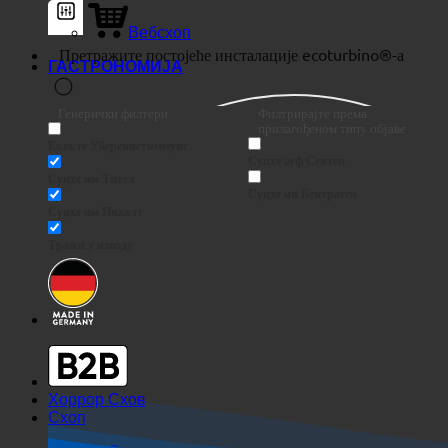
Вебсхоп
ГАСТРОНОМИЈА
Генерички филтери
Филтрирајте према
прилагођеном типу објаве
Екакте Убереинстиммунг
Суцхе ауф Сеитен
Суцхе им Тител
Суцхе ин Беитраген
Суцхе им Инхалт
Тражи у изводу
Хоррор Схов
Схоп