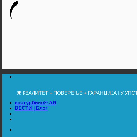
🔆 МАКСИМАЛНА САНИТАРНА ХИГИЈЕНА
✚ МЕДИЦИНСКИ ИЗРИЧИТО ПРЕПОРУЧЕНО
💧 УШТЕДА. ОДРЖИВО.
🌍 КВАЛИТЕТ + ПОВЕРЕЊЕ + ГАРАНЦИЈА | У У
ецотурбино® АИ
ВЕСТИ | Блог
🔆 МАКСИМАЛНА САНИТАРНА ХИГИЈЕНА
✚ МЕДИЦИНСКИ ИЗРИЧИТО ПРЕПОРУЧЕНО