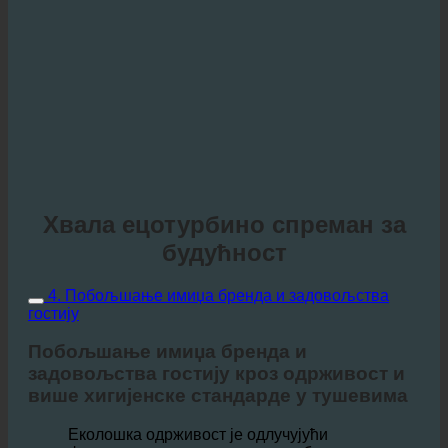
Хвала ецотурбино спреман за
будућност
4. Побољшање имиџа бренда и задовољства
гостију
Побољшање имиџа бренда и
задовољства гостију кроз одрживост и
више хигијенске стандарде у тушевима