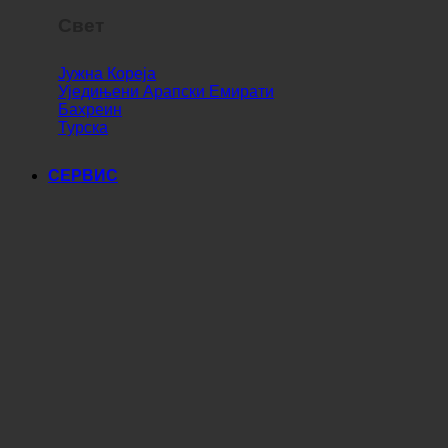
Свет
Јужна Кореја
Уједињени Арапски Емирати
Бахреин
Турска
СЕРВИС