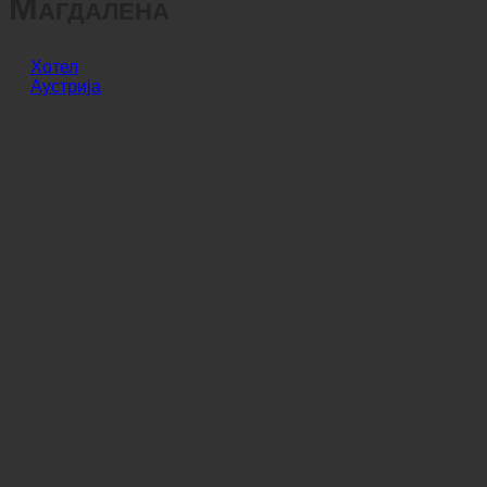
Билдунгсхаус Санкт
Магдалена
Хотел
Аустрија