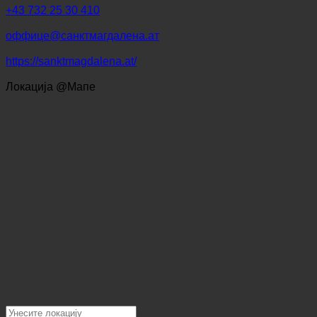
4040 Линц, Сцхатзвег 177 | Аустрија (Оберостерреицх)
+43 732 25 30 410
оффице@санктмагдалена.ат
https://sanktmagdalena.at/
Локација @Мапе