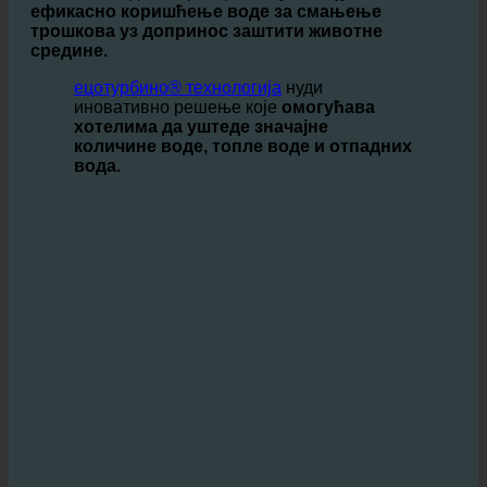
У
угоститељство
, где су дневно потребне велике
количине воде, оператери се суочавају са изазовом
ефикасно коришћење воде за смањење
трошкова уз допринос заштити животне
средине.
ецотурбино® технологија
нуди
иновативно решење које
омогућава
хотелима да уштеде значајне
количине воде, топле воде и отпадних
вода.