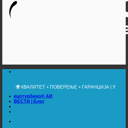
🔆 МАКСИМАЛНА САНИТАРНА ХИГИЈЕНА
✚ МЕДИЦИНСКИ ИЗРИЧИТО ПРЕПОРУЧЕНО
💧 УШТЕДА. ОДРЖИВО.
🌍 КВАЛИТЕТ + ПОВЕРЕЊЕ + ГАРАНЦИЈА | У
УПОТРЕБИ ШИРОМ СВЕТА
ецотурбино® АИ
ВЕСТИ | Блог