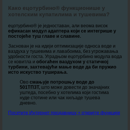
1. Како ецотурбино® помаже овом хотелском
партнеру?
Како ецотурбино® функционише у
хотелским купатилима и тушевима?
ецотурбино® је једноставан, али веома висок
ефикасан модул адаптера који се интегрише у
постојеће туш главе и славине.
Заснован је на идеји оптимизације односа воде и
ваздуха у тушевима и лавабоима, без угрожавања
удобности госта. Уградњом ецотурбино модула вода
се ковитла и
обогаћен ваздухом у статичкој
турбини, захтевајући мање воде да би пружио
исто искуство туширања.
Ово
смањује потрошњу воде до
501ТП3Т,
што може довести до значајних
уштеда, посебно у хотелима који гостима
нуде стотине или чак хиљаде тушева
дневно.
Посетите Интернет продавницу + откријте функције