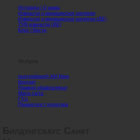
Инфо
Историја | О нама
Извештај о медицинској хигијени
Извештај о медицинској хигијени (ДЕ)
ТУВ извештај (ДЕ)
Блог | Вести
Услуга
ецотурбино® АИ
Контакт
Правно обавештење
Мапа сајта
ГТЦ
Приватност података