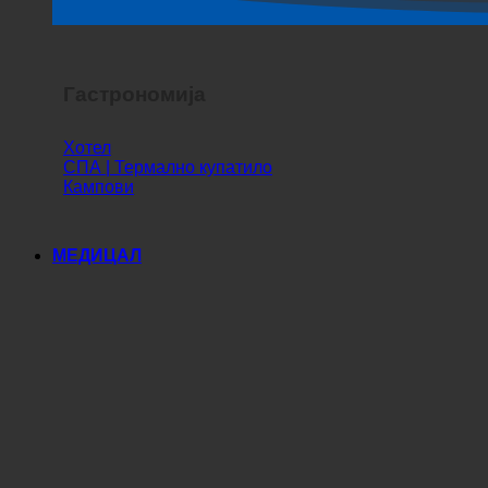
Хоррор Схов
Гастрономија
Хотел
СПА | Термално купатило
Кампови
МЕДИЦАЛ