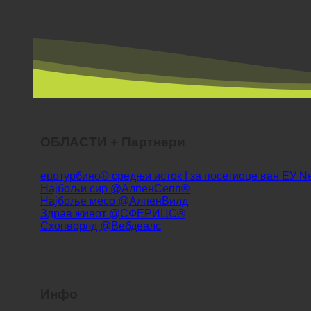
ОБЛАСТИ + Партнери
ецотурбино® средњи исток | за посетиоце ван ЕУ
Најбољи сир @АлпенСепп®
Најбоље месо @АлпенВилд
Здрав живот @СФЕРИЦС®
Схопворлд @Вебдеалс