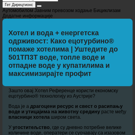
Гет Дирецтионс
Аутомобилом
Јавним превозом
ходање
Бициклизам
Додатне информације
Хотел и вода + енергетска
одрживост: Како ецотурбино®
помаже хотелима | Уштедите до
501ТП3Т воде, топле воде и
отпадне воде у купатилима и
максимизирајте профит
Зашто овај Хотел Референце користи економску
ецотурбино® технологију из Аустрије?
Вода је а
драгоцени ресурс и свест о расипању
воде и утицајима на животну средину
расте међу
власници хотела
широм света.