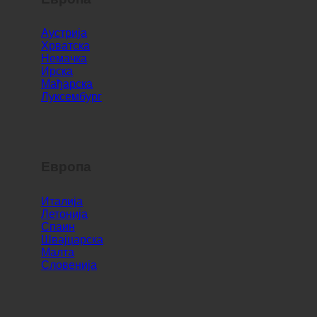
Европа
Аустрија
Хрватска
Немачка
Ирска
Мађарска
Луксембург
Европа
Италија
Летонија
Спаин
Швајцарска
Малта
Словенија