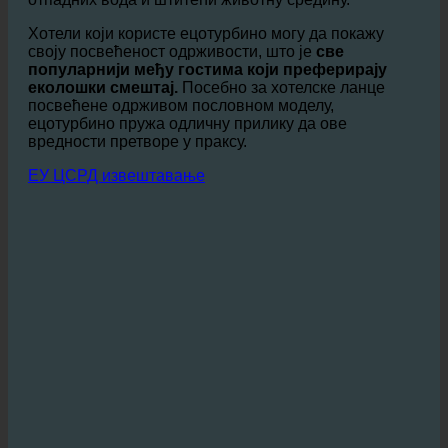
вода, мање их улази у канализациони систем,
растерећујући постројења за пречишћавање
отпадних вода и штитећи животну средину.
Хотели који користе ецотурбино могу да покажу
своју посвећеност одрживости, што је
све
популарнији међу гостима који преферирају
еколошки смештај.
Посебно за хотелске ланце
посвећене одрживом пословном моделу,
ецотурбино пружа одличну прилику да ове
вредности претворе у праксу.
ЕУ ЦСРД извештавање