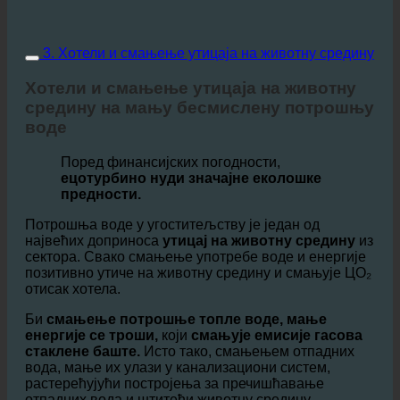
3. Хотели и смањење утицаја на животну средину
Хотели и смањење утицаја на животну
средину на мању бесмислену потрошњу
воде
Поред финансијских погодности,
ецотурбино нуди значајне еколошке
предности.
Потрошња воде у угоститељству је један од
највећих доприноса
утицај на животну средину
из
сектора. Свако смањење употребе воде и енергије
позитивно утиче на животну средину и смањује ЦО₂
отисак хотела.
Би
смањење потрошње топле воде, мање
енергије се троши,
који
смањује емисије гасова
стаклене баште.
Исто тако, смањењем отпадних