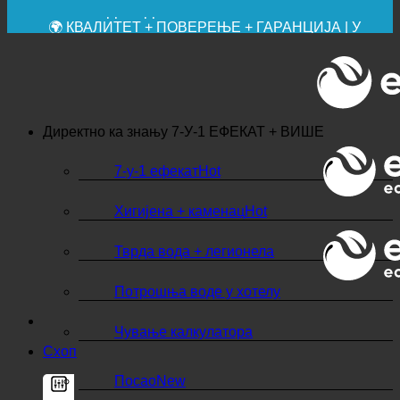
🔆 МАКСИМАЛНА САНИТАРНА ХИГИЈЕНА
✚ МЕДИЦИНСКИ ИЗРИЧИТО ПРЕПОРУЧЕНО
💧 УШТЕДА. ОДРЖИВО.
🌍 КВАЛИТЕТ + ПОВЕРЕЊЕ + ГАРАНЦИЈА | У
УПОТРЕБИ ШИРОМ СВЕТА
Директно ка знању
7-У-1 ЕФЕКАТ + ВИШЕ
7-у-1 ефекат
Хигијена + каменац
Тврда вода + легионела
Потрошња воде у хотелу
Чување калкулатора
Схоп