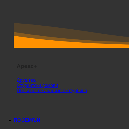
Ареас+
Друштва
Студентски домови
Пре и после анализе екотурбина