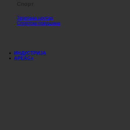
Спорт
Теретана центар
Спортске површине
ИНДУСТРИЈА
АРЕАС+