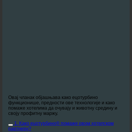
Овај чланак објашњава како ецотурбино
функционише, предности ове технологије и како
помаже хотелима да очувају и животну средину и
своју профитну маржу.