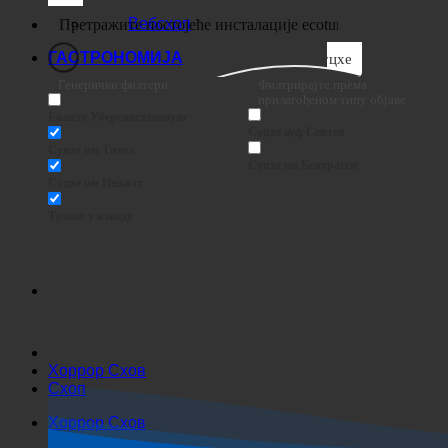
Посао
Вебсхоп
ГАСТРОНОМИЈА
Суцхе
Генерички филтери
Филтрирајте према
прилагођеном типу објаве
Екакте Убереинстиммунг
Суцхе ауф Сеитен
Суцхе им Тител
Суцхе ин Беитраген
Суцхе им Инхалт
Тражи у изводу
Хоррор Схов
Схоп