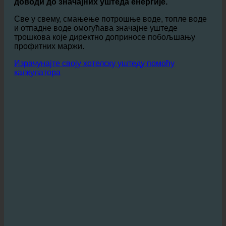
Посебно у угоститељству, где је доследно и
удобно
снабдевање топлом водом је неопходно, што
доводи до значајних уштеда енергије.
Све у свему, смањење потрошње воде, топле воде
и отпадне воде омогућава значајне уштеде
трошкова које директно доприносе побољшању
профитних маржи.
Израчунајте своју хотелску уштеду помоћу
калкулатора