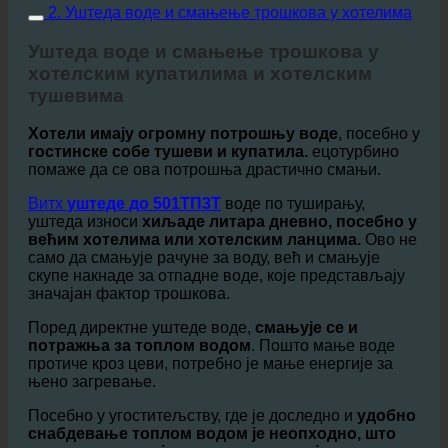
2. Уштеда воде и смањење трошкова у хотелима
Уштеда воде и смањење трошкова у
хотелским купатилима и хотелским
тушевима
Хотели имају огромну потрошњу воде
, посебно у
гостинске собе тушеви и купатила.
ецотурбино
помаже да се ова потрошња драстично смањи.
Витх
уштеде до 501ТП3Т
воде по туширању,
уштеда износи
хиљаде литара дневно, посебно у
већим хотелима или хотелским ланцима.
Ово не
само да смањује рачуне за воду, већ и смањује
скупе накнаде за отпадне воде, које представљају
значајан фактор трошкова.
Поред директне уштеде воде,
смањује се и
потражња за топлом водом
. Пошто мање воде
протиче кроз цеви, потребно је мање енергије за
њено загревање.