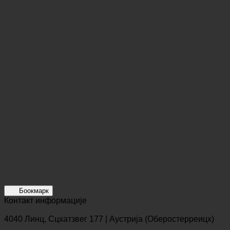
Боокмарк
Контакт информације