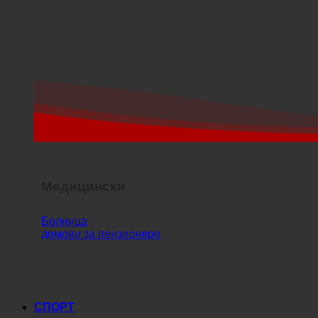
Медицински
Болница
домови за пензионере