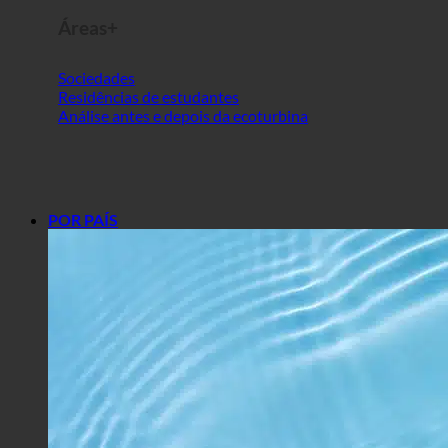
Áreas+
Sociedades
Residências de estudantes
Análise antes e depois da ecoturbina
POR PAÍS