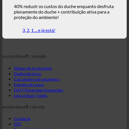
conforto.
40% reduzir os custos do duche enquanto desfruta
plenamente do duche + contribuição ativa para a
proteção do ambiente!
3, 2, 1 ... e já está!
ecoturbino® | mundo
Mapas do ecoturbino
Dados técnicos
Calculadora de poupança
Estudos de casos
FAQ | Perguntas frequentes
Loja virtual | inglês
ecoturbino® | direto
Contacto