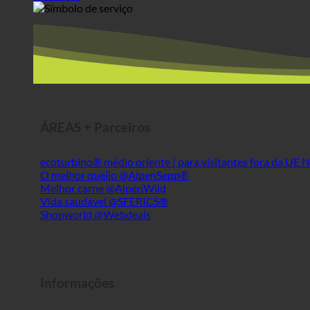
SERVIÇO
ÁREAS + Parceiros
ecoturbino® médio oriente | para visitantes fora da UE
O melhor queijo @AlpenSepp®
Melhor carne @AlpenWild
Vida saudável @SFERICS®
Shopworld @Webdeals
Informações