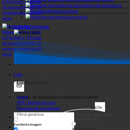
Água dura + legionela
Consumo de água dos hotéis
Calculadora de poupança
Negócios
Loja virtual
GASTRONOMIA
Loja
Gastronomia
Hotel
SPA | Banho termal
Suche
Parques de campismo
Filtros genéricos
Filtrar por tipo de post
personalizado