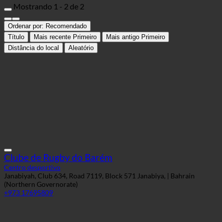
Mostrando 1 - 2 de 2
Ordenar por:
Recomendado
Título
Mais recente Primeiro
Mais antigo Primeiro
Distância do local
Aleatório
Clube de Rugby do Barém
Centro desportivo
Janabiyah, Club 634, Road 7119, Block 571 Janabiya, | Bahrain
(Northern Governorate)
+973 17695809