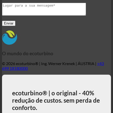
O mundo do ecoturbino
© 2026 ecoturbino® | Ing. Werner Krenek | ÁUSTRIA |
+43
699 18180000
ecoturbino® | o original - 40%
redução de custos. sem perda de