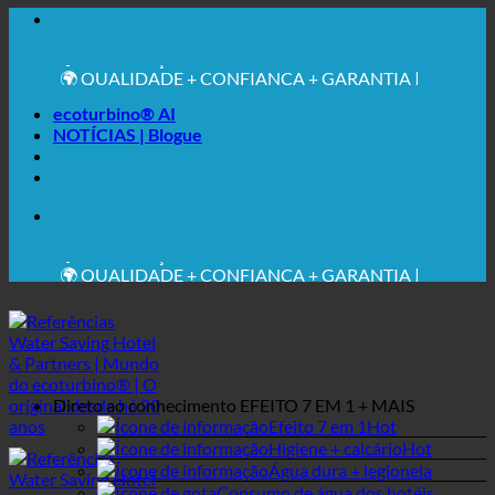
🔆 MÁXIMA HIGIENE SANITÁRIA
RECOMENDAÇÃO MÉDICA EXPRESSA
💧 POUPANÇA. SUSTENTÁVEL.
🌍 QUALIDADE + CONFIANÇA + GARANTIA |
UTILIZADO EM TODO O MUNDO
ecoturbino® AI
NOTÍCIAS | Blogue
🔆 MÁXIMA HIGIENE SANITÁRIA
RECOMENDAÇÃO MÉDICA EXPRESSA
💧 POUPANÇA. SUSTENTÁVEL.
🌍 QUALIDADE + CONFIANÇA + GARANTIA |
UTILIZADO EM TODO O MUNDO
Direto ao conhecimento
EFEITO 7 EM 1 + MAIS
Efeito 7 em 1
Higiene + calcário