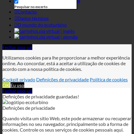
Negócios
Suche im Inhalt
Loja virtual
Pesquisar no excerto
Contacto
Dados técnicos
O mundo do ecoturbino
Loja virtual | inglês
Loja virtual | alemão
Fechar pop-up
Utilizamos cookies para lhe proporcionar a melhor experiência
online. Ao concordar, está a aceitar a utilização de cookies de
acordo com a nossa política de cookies.
Cockpit privado
Definições de privacidade
Política de cookies
OK
Eu uso
Fechar pop-up
Definições de privacidade guardadas!
Definições de privacidade
Quando visita um sítio Web, este pode armazenar ou recuperar
informações no seu navegador, principalmente sob a forma de