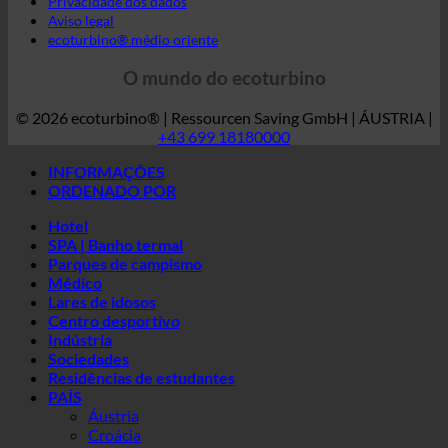
GTC
Privacidade dos dados
Aviso legal
ecoturbino® médio oriente
O mundo do ecoturbino
© 2026 ecoturbino® | Ressourcen Saving GmbH | ÁUSTRIA |
+43 699 18180000
INFORMAÇÕES
ORDENADO POR
Hotel
SPA | Banho termal
Parques de campismo
Médico
Lares de idosos
Centro desportivo
Indústria
Sociedades
Residências de estudantes
PAÍS
Áustria