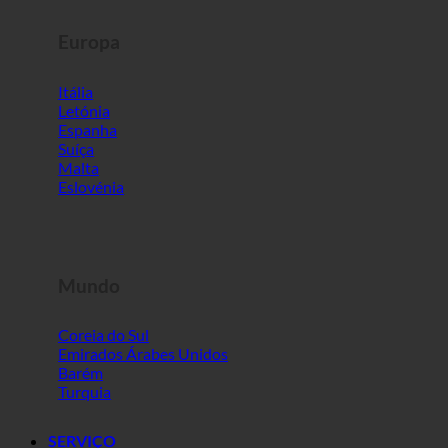
Europa
Itália
Letónia
Espanha
Suíça
Malta
Eslovénia
Mundo
Coreia do Sul
Emirados Árabes Unidos
Barém
Turquia