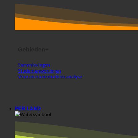
Gebieden+
Samenlevingen
Studentenwoningen
Voor en na ecoturbino analyse
PER LAND
Europa