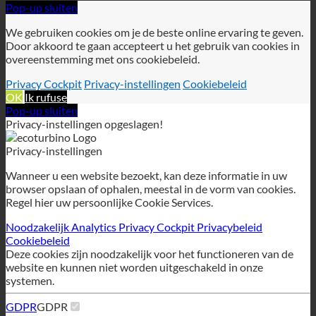
OK
Ik rufuse
Pop-up sluiten
Privacy-instellingen opgeslagen!
Privacy-instellingen
Wanneer u een website bezoekt, kan deze informatie in uw
browser opslaan of ophalen, meestal in de vorm van cookies.
Regel hier uw persoonlijke Cookie Services.
Noodzakelijk
Analytics
Privacy Cockpit
Privacybeleid
Cookiebeleid
Deze cookies zijn noodzakelijk voor het functioneren van de
website en kunnen niet worden uitgeschakeld in onze
systemen.
GDPR
GDPR
Om de GDPR-service op deze website mogelijk te maken,
gebruiken we de volgende technisch noodzakelijke cookies:
wordpress_gdpr_toegestane_diensten
wordpress_gdpr_cookies_geweigerd
wordpress_gdpr_eerste_tijd
wordpress_gdpr_eerste_tijd_url