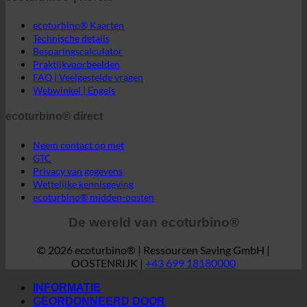
ecoturbino® direct
Neem contact op met
GTC
Privacy van gegevens
Wettelijke kennisgeving
ecoturbino® midden-oosten
De wereld van ecoturbino®
© 2026 ecoturbino® | Ressourcen Saving GmbH |
OOSTENRIJK |
+43 699 18180000
INFORMATIE
GEORDONNEERD DOOR
Hotel
SPA | Thermaal bad
Campings
Medisch
Bejaardentehuizen
Sportcentrum