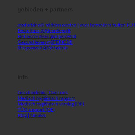
Gezond leven @SFERICS®
Shopwereld @Webdeals
Info
Geschiedenis | Over ons
Medisch hygiënisch rapport
Medisch hygiënisch verslag (DE)
TÜV-rapport (DE)
Blog | Nieuws
Service
ecoturbino® AI
Neem contact op met
Wettelijke kennisgeving