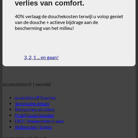
3, 2, 1 ... en gaan!
ecoturbino® | wereld
ecoturbino® Kaarten
Technische details
Besparingscalculator
Praktijkvoorbeelden
FAQ | Veelgestelde vragen
Webwinkel | Engels
ecoturbino® direct
Neem contact op met
GTC
Privacy van gegevens
Wettelijke kennisgeving
ecoturbino® midden-oosten