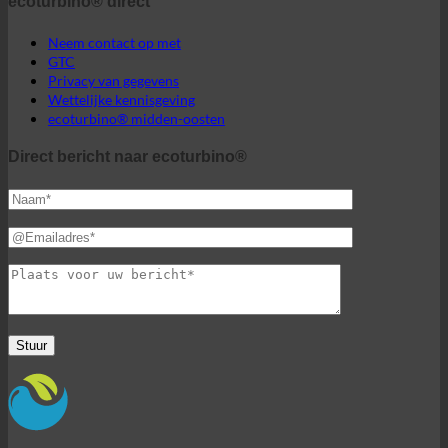
Direct bericht naar ecoturbino®
De wereld van ecoturbino®
© 2026 ecoturbino® | Ing. Werner Krenek | OOSTENRIJK |
+43 699 18180000