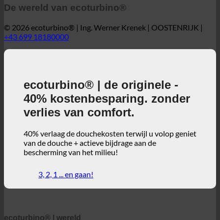
ecoturbino® | de originele -
40% kostenbesparing. zonder
verlies van comfort.
40% verlaag de douchekosten terwijl u volop geniet
van de douche + actieve bijdrage aan de
bescherming van het milieu!
3, 2, 1 ... en gaan!
ecoturbino® | wereld
ecoturbino® Kaarten
Technische details
Besparingscalculator
Praktijkvoorbeelden
FAQ | Veelgestelde vragen
Webwinkel | Engels