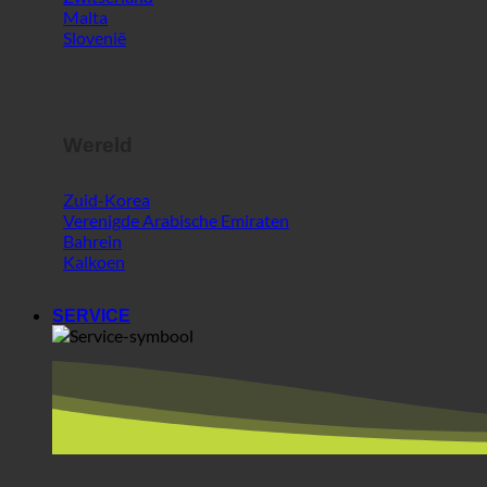
Wereld
Zuid-Korea
Verenigde Arabische Emiraten
Bahrein
Kalkoen
SERVICE
gebieden + partners
ecoturbino® midden oosten | voor bezoekers buiten EU
Beste kaas @AlpenSepp®
Het beste vlees @AlpenWild