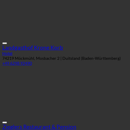
Landgasthof Krone Korb
Hotel
74219 Möckmühl, Mosbacher 2 | Duitsland (Baden-Württemberg)
+49 6298 92490
Zieglers Restaurant & Pension
Hotel
06785 Oranienbaum-Wörlitz, Neue Reihe 149a | Duitsland (Saksen-
Anhalt)
+49 34905 308230