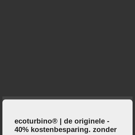
ecoturbino® | de originele -
40% kostenbesparing. zonder
verlies van comfort.
40% verlaag de douchekosten terwijl u volop geniet
van de douche + actieve bijdrage aan de
bescherming van het milieu!