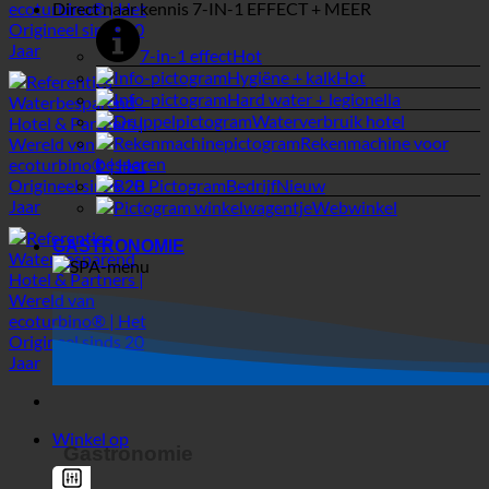
besparen
Bedrijf
Webwinkel
GASTRONOMIE
Winkel op
Gastronomie
Hotel
SPA | Thermaal bad
Campings
Suche
Algemene filters
Filteren op Aangepast
berichttype
MEDISCH
Uitstekende weergave