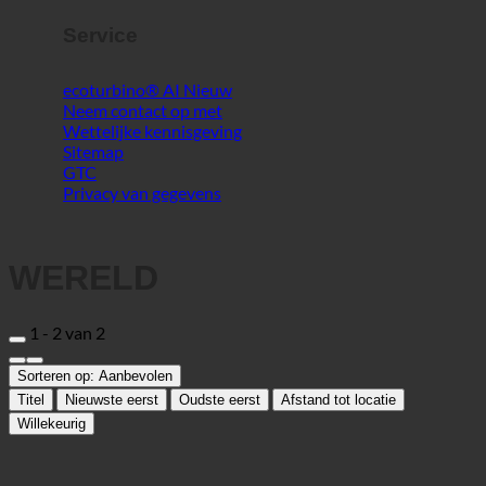
Sitemap
GTC
Privacy van gegevens
WERELD
1 - 2 van 2
Sorteren op:
Aanbevolen
Titel
Nieuwste eerst
Oudste eerst
Afstand tot locatie
Willekeurig