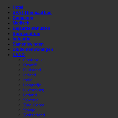
Industrie
Samenlevingen
Studentenwoningen
LAND
Oostenrijk
Kroatië
Duitsland
Ierland
Italië
Hongarije
Luxemburg
Letland
Slovenië
Zuid-Korea
Spanje
Zwitserland
Verenigde Arabische Emiraten
Suche