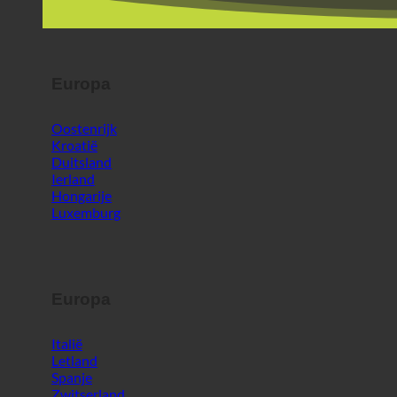
Oostenrijk
Kroatië
Duitsland
Ierland
Hongarije
Luxemburg
Europa
Italië
Letland
Spanje
Zwitserland
Malta
Slovenië