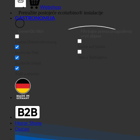
Webshop
GASTRONOMIJA
Generički filtri
Filtrirajte prema prilagođenoj
vrsti objave
Exakte Übereinstimmung
Suche auf Seiten
Suche im Titel
Take u Beiträgenu
Suche im Inhalt
Traži u ulomku
Horor Show
Dućan