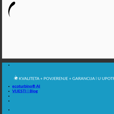
🔆 MAKSIMALNA SANITARNA HIGIJENA
✚ IZRICITO MEDICINSKE PREPORUKE
💧 UŠTEDA. ODRŽIV.
🌍 KVALITETA + POVJERENJE + GARANCIJA | U UPOT
ecoturbino® AI
VIJESTI | Blog
🔆 MAKSIMALNA SANITARNA HIGIJENA