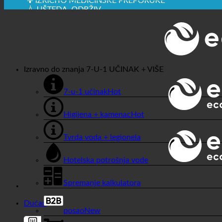
✚ IZRICITO MEDICINSKE PREPORUKE
💧 UŠTEDA. ODRŽIV.
🌍 KVALITETA + POVJERENJE + GARANCIJA | U UPOT
Izravno do znanja
7-U-1 UČINAK + VIŠE
7-u-1 učinak
Higijena + kamenac
Tvrda voda + legionela
Hotelska potrošnja vode
Spremanje kalkulatora
Dućan
posao