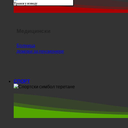
Тражи у изводу
Медицински
Болница
домови за пензионере
СПОРТ