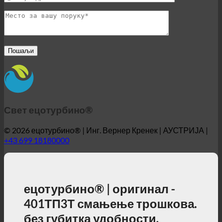
Свет ецотурбино®
© 2026 ецотурбино® | Инг. Вернер Кренек | АУСТРИЈА |
+43 699 18180000
ецотурбино® | оригинал -
401ТП3Т смањење трошкова.
без губитка удобности.