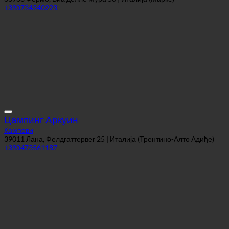
+390734340223
Цампинг Аркуин
Кампови
39011 Лана, Фелдгаттервег 25 | Италија (Трентино-Алто Адиђе)
+390473561187