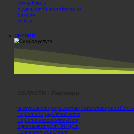
Јужна Кореја
Уједињени Арапски Емирати
Бахреин
Турска
СЕРВИС
ОБЛАСТИ + Партнери
ецотурбино® средњи исток | за посетиоце ван ЕУ
Најбољи сир @АлпенСепп®
Најбоље месо @АлпенВилд
Здрав живот @СФЕРИЦС®
Схопворлд @Вебдеалс