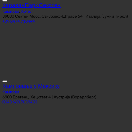
КараванПарк Секстен
Кампови
,
Хотел
39030 Сектен Моос, Св.-Јозеф-Штрасе 54 | Италија (Јужни Тирол)
+39 0474 710444
Камповање у Мексику
Кампови
6900 Брегенц, Хецхтвег 4 | Аустрија (Ворарлберг)
0043 660 7039430