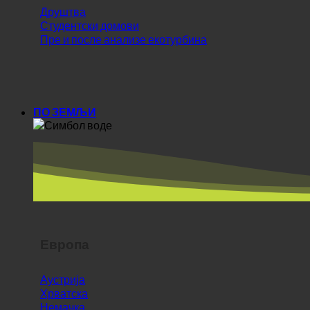
Друштва
Студентски домови
Пре и после анализе екотурбина
ПО ЗЕМЉИ
Европа
Аустрија
Хрватска
Немачка