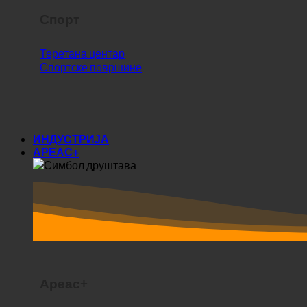
Спорт
Теретана центар
Спортске површине
ИНДУСТРИЈА
АРЕАС+
Ареас+