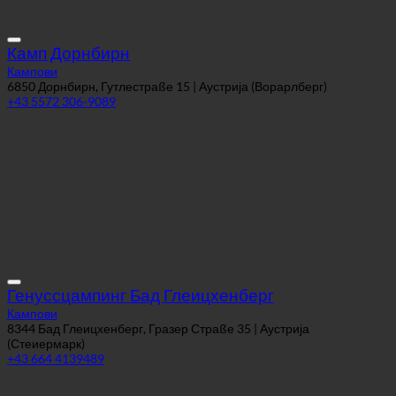
Камп Дорнбирн
Кампови
6850 Дорнбирн, Гутлестраßе 15 | Аустрија (Ворарлберг)
+43 5572 306-9089
Генуссцампинг Бад Глеицхенберг
Кампови
8344 Бад Глеицхенберг, Гразер Страßе 35 | Аустрија
(Стеиермарк)
+43 664 4139489