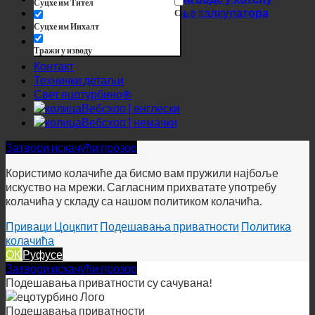
Суцхе им Тител
Чување калкулатора
Суцхе ин Беитраген
Посао
Суцхе им Инхалт
Вебсхоп
Тражи у изводу
Контакт
Технички детаљи
Свет ецотурбино®
Вебсхоп | енглески
Вебсхоп | немачки
Затвори искачући прозор
Користимо колачиће да бисмо вам пружили најбоље
искуство на мрежи. Сагласним прихватате употребу
колачића у складу са нашом политиком колачића.
Приваци Цоцкпит
Подешавања приватности
Политика
колачића
ОК
Руфусе
Затвори искачући прозор
Подешавања приватности су сачувана!
Подешавања приватности