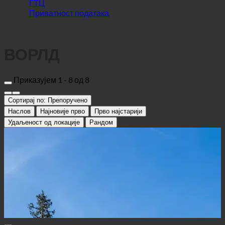
ГТЦ
Приватност података
ВОРЛД
Приказујем 1 - 8 од 8
Сортирај по:
Препоручено
Наслов
Најновије прво
Прво најстарији
Удаљеност од локације
Рандом