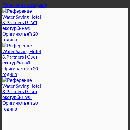
Прескочи на садржај