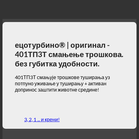
ецотурбино® | оригинал -
401ТП3Т смањење трошкова.
без губитка удобности.
401ТП3Т смањује трошкове туширања уз
потпуно уживање у туширању + активан
допринос заштити животне средине!
3, 2, 1 ... и крени!