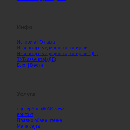
Инфо
Историја | О нама
Извештај о медицинској хигијени
Извештај о медицинској хигијени (ДЕ)
ТУВ извештај (ДЕ)
Блог | Вести
Услуга
ецотурбино® АИ
Контакт
Правно обавештење
Мапа сајта