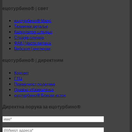
ецотурбино® | свет
ецотурбино® Мапс
Технички детаљи
Калкулатор штедње
Студије случаја
ФАК | Често питана
Вебсхоп | енглески
ецотурбино® | директним
Контакт
ГТЦ
Приватност података
Правно обавештење
ецотурбино® Блиски исток
Директна порука за ецотурбино®