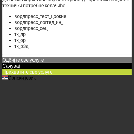
технички потребне колачиће
вордпресс_тест_цоокие
вордпресс_логгед_ин_
вордпресс_сец
тк_лр
тк_ор
тк_р3д
Одбијте све услуге
Сачувај
Прихватите све услуге
Српски језик