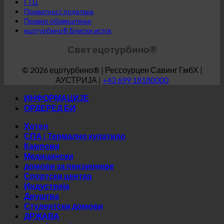
ГТЦ
Приватност података
Правно обавештење
ецотурбино® Блиски исток
Свет ецотурбино®
© 2026 ецотурбино® | Рессоурцен Савинг ГмбХ |
АУСТРИЈА |
+43 699 18180000
ИНФОРМАЦИЈЕ
ОРДЕРЕД БИ
Хотел
СПА | Термално купатило
Кампови
Медицински
домови за пензионере
Спортски центар
Индустрија
Друштва
Студентски домови
ДРЖАВА