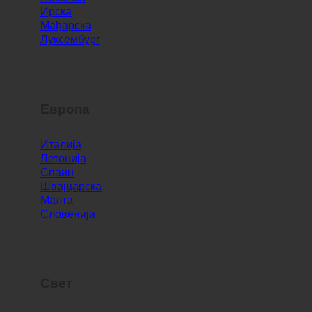
Ирска
Мађарска
Луксембург
Европа
Италија
Летонија
Спаин
Швајцарска
Малта
Словенија
Свет