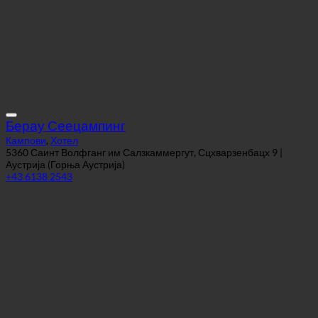
Берау Сеецампинг
Кампови
,
Хотел
5360 Саинт Волфганг им Салзкаммергут, Сцхварзенбацх 9 |
Аустрија (Горња Аустрија)
+43 6138 2543