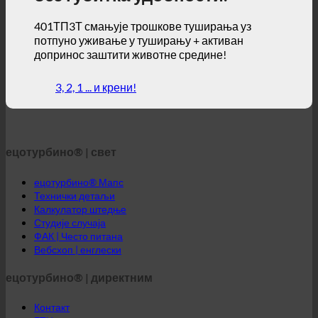
401ТП3Т смањује трошкове туширања уз
потпуно уживање у туширању + активан
допринос заштити животне средине!
3, 2, 1 ... и крени!
ецотурбино® | свет
ецотурбино® Мапс
Технички детаљи
Калкулатор штедње
Студије случаја
ФАК | Често питана
Вебсхоп | енглески
ецотурбино® | директним
Контакт