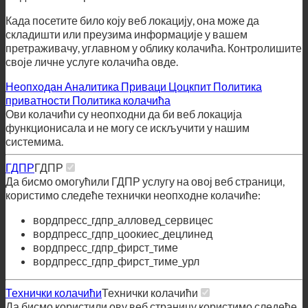
Када посетите било коју веб локацију, она може да
складишти или преузима информације у вашем
претраживачу, углавном у облику колачића. Контролишите
своје личне услуге колачића овде.
Неопходан
Аналитика
Приваци Цоцкпит
Политика
приватности
Политика колачића
Ови колачићи су неопходни да би веб локација
функционисала и не могу се искључити у нашим
системима.
ГДПР
ГДПР
Да бисмо омогућили ГДПР услугу на овој веб страници,
користимо следеће технички неопходне колачиће:
вордпресс_гдпр_алловед_сервицес
вордпресс_гдпр_цоокиес_децлинед
вордпресс_гдпр_фирст_тиме
вордпресс_гдпр_фирст_тиме_урл
Технички колачићи
Технички колачићи
Да бисмо користили ову веб страницу користимо следеће