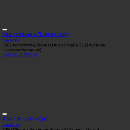
Камповање у Пиелахталу
Кампови
3202 Хофстеттен, Мариазеллер Страßе 23ц | Аустрија
(Ниедеростерреицх)
+43 680 11 58 56 0
Камп Верде Маре
Кампови
63900 Фермо, Виа делле Мура 56 | Италија (Марке)