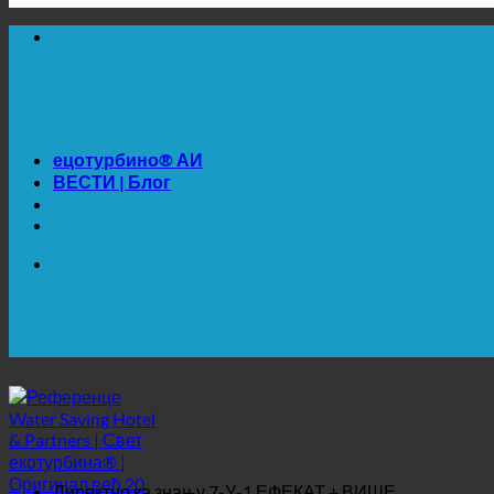
🔆 МАКСИМАЛНА САНИТАРНА ХИГИЈЕНА
✚ МЕДИЦИНСКИ ИЗРИЧИТО ПРЕПОРУЧЕНО
💧 УШТЕДА. ОДРЖИВО.
🌍 КВАЛИТЕТ + ПОВЕРЕЊЕ + ГАРАНЦИЈА | У УП
ецотурбино® АИ
ВЕСТИ | Блог
🔆 МАКСИМАЛНА САНИТАРНА ХИГИЈЕНА
✚ МЕДИЦИНСКИ ИЗРИЧИТО ПРЕПОРУЧЕНО
💧 УШТЕДА. ОДРЖИВО.
🌍 КВАЛИТЕТ + ПОВЕРЕЊЕ + ГАРАНЦИЈА | У УП
Директно ка знању
7-У-1 ЕФЕКАТ + ВИШЕ
7-у-1 ефекат
Хигијена + каменац