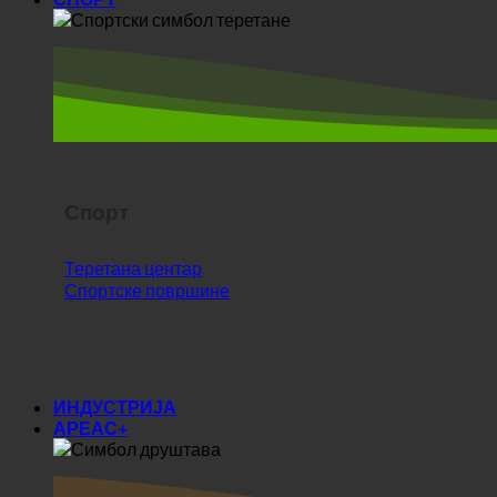
Спорт
Теретана центар
Спортске површине
ИНДУСТРИЈА
АРЕАС+