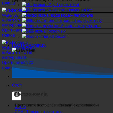
Тврда вода + легионела
Потрошња воде у хотелу
Чување калкулатора
Посао
Вебсхоп
ГАСТРОНОМИЈА
Схоп
Гастрономија
Хотел
СПА | Термално купатило
Кампови
Генерички филтери
Филтрирајте према
прилагођеном типу објаве