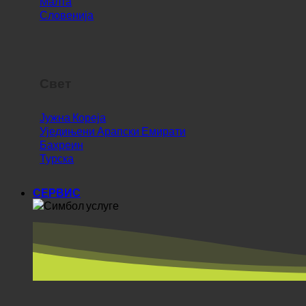
Свет
Јужна Кореја
Уједињени Арапски Емирати
Бахреин
Турска
СЕРВИС
ОБЛАСТИ + Партнери