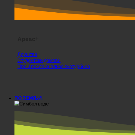
Ареас+
Друштва
Студентски домови
Пре и после анализе екотурбина
ПО ЗЕМЉИ