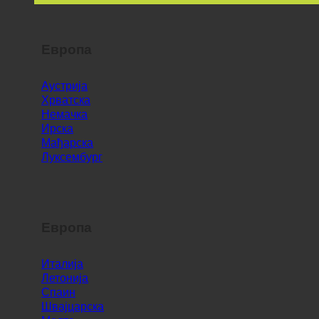
Европа
Аустрија
Хрватска
Немачка
Ирска
Мађарска
Луксембург
Европа
Италија
Летонија
Спаин
Швајцарска
Малта
Словенија