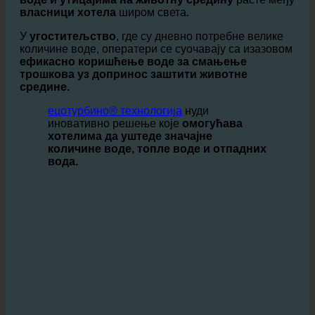
Вода је а
драгоцени ресурс и свест о расипању
воде и утицајима на животну средину
расте међу
власници хотела
широм света.
У
угоститељство
, где су дневно потребне велике
количине воде, оператери се суочавају са изазовом
ефикасно коришћење воде за смањење
трошкова уз допринос заштити животне
средине.
ецотурбино® технологија
нуди
иновативно решење које
омогућава
хотелима да уштеде значајне
количине воде, топле воде и отпадних
вода.