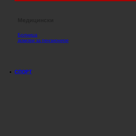
Медицински
Болница
домови за пензионере
СПОРТ