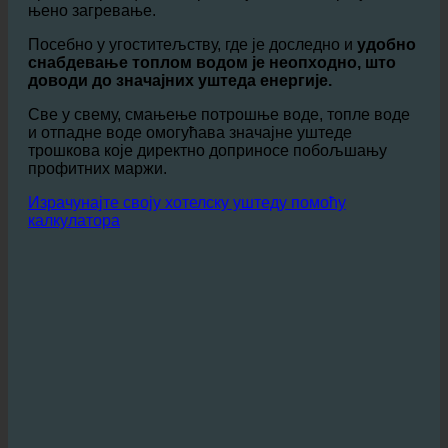
Поред директне уштеде воде,
смањује се и
потражња за топлом водом
. Пошто мање воде
протиче кроз цеви, потребно је мање енергије за
њено загревање.
Посебно у угоститељству, где је доследно и
удобно
снабдевање топлом водом је неопходно, што
доводи до значајних уштеда енергије.
Све у свему, смањење потрошње воде, топле воде
и отпадне воде омогућава значајне уштеде
трошкова које директно доприносе побољшању
профитних маржи.
Израчунајте своју хотелску уштеду помоћу
калкулатора