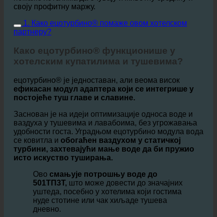
Овај чланак објашњава како ецотурбино
функционише, предности ове технологије и како
помаже хотелима да очувају и животну средину и
своју профитну маржу.
1. Како ецотурбино® помаже овом хотелском
партнеру?
Како ецотурбино® функционише у
хотелским купатилима и тушевима?
ецотурбино® је једноставан, али веома висок
ефикасан модул адаптера који се интегрише у
постојеће туш главе и славине.
Заснован је на идеји оптимизације односа воде и
ваздуха у тушевима и лавабоима, без угрожавања
удобности госта. Уградњом ецотурбино модула вода
се ковитла и
обогаћен ваздухом у статичкој
турбини, захтевајући мање воде да би пружио
исто искуство туширања.
Ово
смањује потрошњу воде до
501ТП3Т,
што може довести до значајних
уштеда, посебно у хотелима који гостима