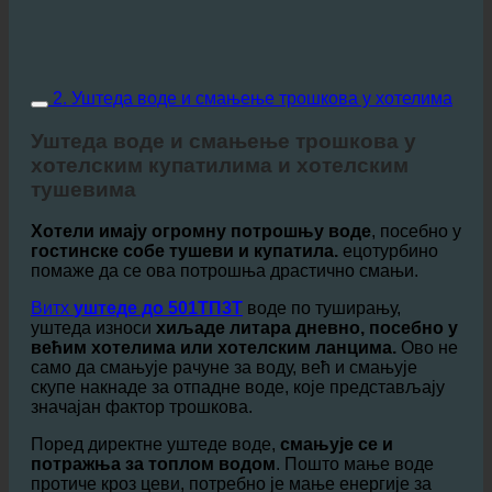
2. Уштеда воде и смањење трошкова у хотелима
Уштеда воде и смањење трошкова у
хотелским купатилима и хотелским
тушевима
Хотели имају огромну потрошњу воде
, посебно у
гостинске собе тушеви и купатила.
ецотурбино
помаже да се ова потрошња драстично смањи.
Витх
уштеде до 501ТП3Т
воде по туширању,
уштеда износи
хиљаде литара дневно, посебно у
већим хотелима или хотелским ланцима.
Ово не
само да смањује рачуне за воду, већ и смањује
скупе накнаде за отпадне воде, које представљају
значајан фактор трошкова.