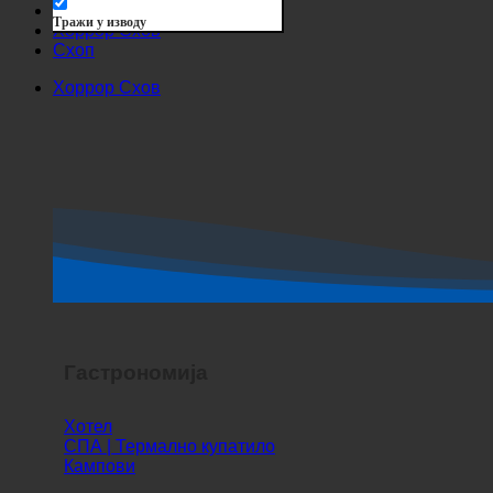
Суцхе им Тител
Суцхе ин Беитраген
Суцхе им Инхалт
Тражи у изводу
Хоррор Схов
Схоп
Хоррор Схов
Гастрономија
Хотел