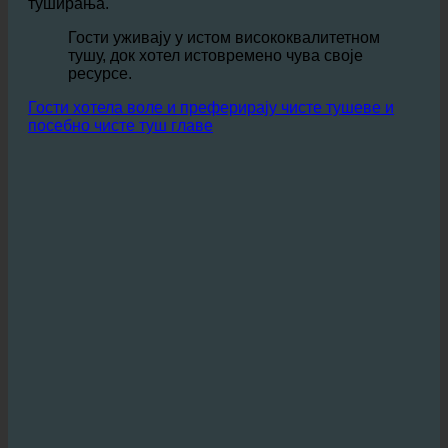
воде и ваздуха у ецотурбино обезбеђује да млаз
туша остане јак и пружа пријатно искуство
туширања.
Гости уживају у истом висококвалитетном
тушу, док хотел истовремено чува своје
ресурсе.
Гости хотела воле и преферирају чисте тушеве и
посебно чисте туш главе