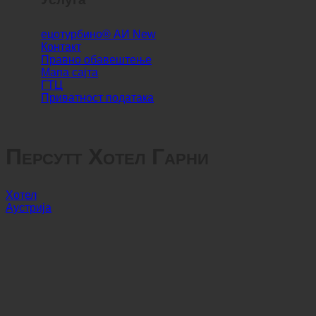
Услуга
ецотурбино® АИ
Контакт
Правно обавештење
Мапа сајта
ГТЦ
Приватност података
Персутт Хотел Гарни
Хотел
Аустрија