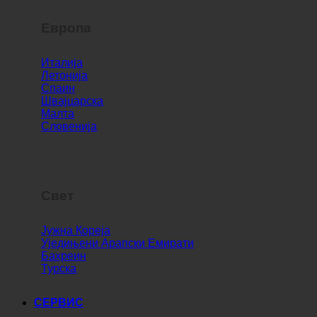
Европа
Италија
Летонија
Спаин
Швајцарска
Малта
Словенија
Свет
Јужна Кореја
Уједињени Арапски Емирати
Бахреин
Турска