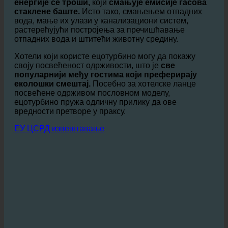
Би
смањење потрошње топле воде, мање
енергије се троши,
који
смањује емисије гасова
стаклене баште.
Исто тако, смањењем отпадних
вода, мање их улази у канализациони систем,
растерећујући постројења за пречишћавање
отпадних вода и штитећи животну средину.
Хотели који користе ецотурбино могу да покажу
своју посвећеност одрживости, што је
све
популарнији међу гостима који преферирају
еколошки смештај.
Посебно за хотелске ланце
посвећене одрживом пословном моделу,
ецотурбино пружа одличну прилику да ове
вредности претворе у праксу.
ЕУ ЦСРД извештавање