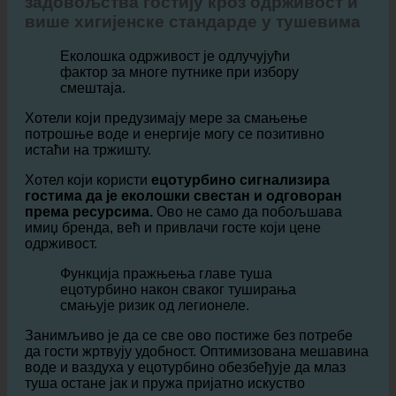
Побољшање имиџа бренда и
задовољства гостију кроз одрживост и
више хигијенске стандарде у тушевима
Еколошка одрживост је одлучујући
фактор за многе путнике при избору
смештаја.
Хотели који предузимају мере за смањење
потрошње воде и енергије могу се позитивно
истаћи на тржишту.
Хотел који користи
ецотурбино сигнализира
гостима да је еколошки свестан и одговоран
према ресурсима.
Ово не само да побољшава
имиџ бренда, већ и привлачи госте који цене
одрживост.
Функција пражњења главе туша
ецотурбино након сваког туширања
смањује ризик од легионеле.
Занимљиво је да се све ово постиже без потребе
да гости жртвују удобност. Оптимизована мешавина