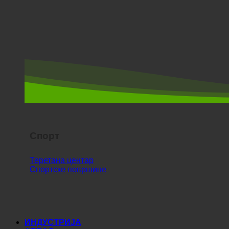
Спорт
Теретана центар
Спортске површине