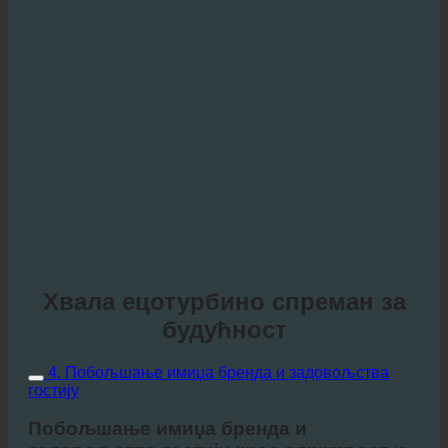
Хвала ецотурбино спреман за
будућност
4. Побољшање имиџа бренда и задовољства
гостију