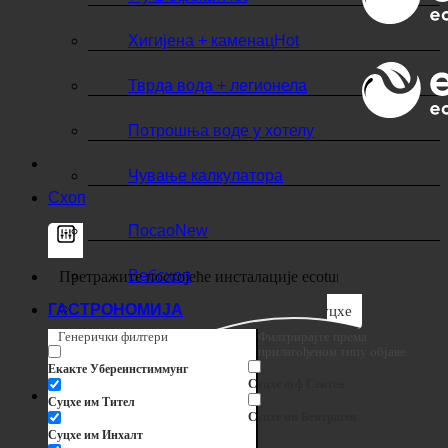
7-у-1 ефекат
Хигијена + каменац
Тврда вода + легионела
Потрошња воде у хотелу
Чување калкулатора
Схоп
Посао
Вебсхоп
ГАСТРОНОМИЈА
Суцхе
Генерички филтери
Филтрирајте према
прилагођеном типу објаве
Екакте Убереинстиммунг
Суцхе ауф Сеитен