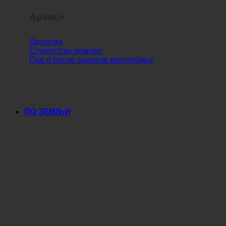
Ареас+
Друштва
Студентски домови
Пре и после анализе екотурбина
ПО ЗЕМЉИ