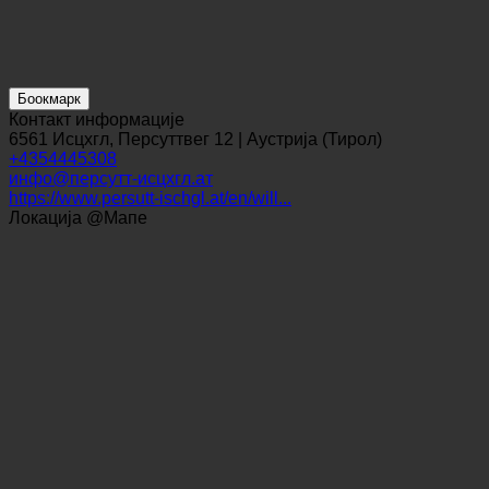
Боокмарк
Контакт информације
6561 Исцхгл, Персуттвег 12 | Аустрија (Тирол)
+4354445308
инфо@персутт-исцхгл.ат
https://www.persutt-ischgl.at/en/will...
Локација @Мапе