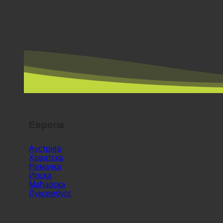
Европа
Аустрија
Хрватска
Немачка
Ирска
Мађарска
Луксембург