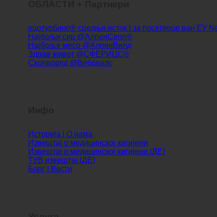
ОБЛАСТИ + Партнери
ецотурбино® средњи исток | за посетиоце ван ЕУ
Најбољи сир @АлпенСепп®
Најбоље месо @АлпенВилд
Здрав живот @СФЕРИЦС®
Схопворлд @Вебдеалс
Инфо
Историја | О нама
Извештај о медицинској хигијени
Извештај о медицинској хигијени (ДЕ)
ТУВ извештај (ДЕ)
Блог | Вести