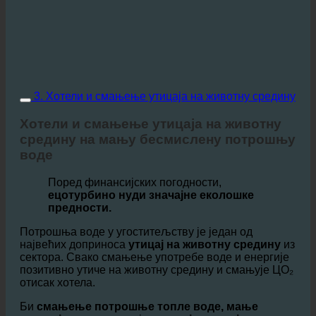
3. Хотели и смањење утицаја на животну средину
Хотели и смањење утицаја на животну
средину на мању бесмислену потрошњу
воде
Поред финансијских погодности,
ецотурбино нуди значајне еколошке
предности.
Потрошња воде у угоститељству је један од
највећих доприноса
утицај на животну средину
из
сектора. Свако смањење употребе воде и енергије
позитивно утиче на животну средину и смањује ЦО₂
отисак хотела.