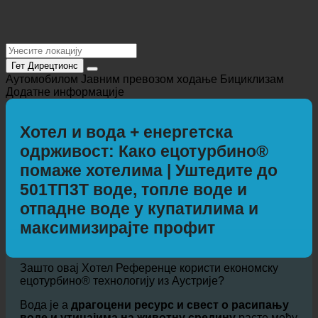
Гет Дирецтионс
Аутомобилом
Јавним превозом
ходање
Бициклизам
Додатне информације
Хотел и вода + енергетска
одрживост: Како ецотурбино®
помаже хотелима | Уштедите до
501ТП3Т воде, топле воде и
отпадне воде у купатилима и
максимизирајте профит
Зашто овај Хотел Референце користи економску
ецотурбино® технологију из Аустрије?