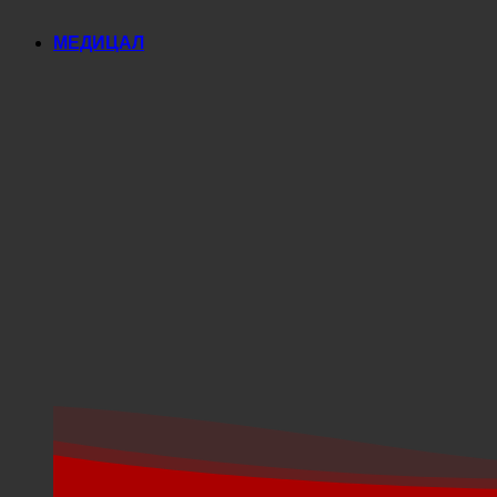
СПА | Термално купатило
Кампови
МЕДИЦАЛ