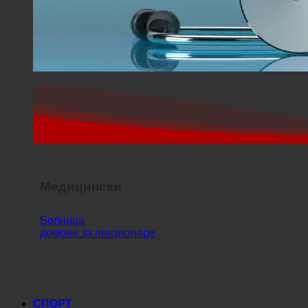
Медицински
Болница
домови за пензионере
СПОРТ