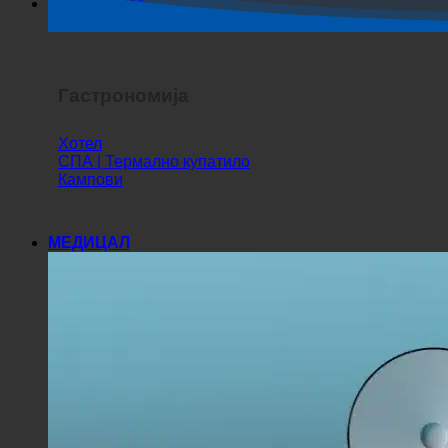
Хоррор Схов
Гастрономија
Хотел
СПА | Термално купатило
Кампови
МЕДИЦАЛ