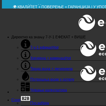
💧 УШТЕДА. ОДРЖИВО.
🌍 КВАЛИТЕТ + ПОВЕРЕЊЕ + ГАРАНЦИЈА | У У
Директно ка знању
7-У-1 ЕФЕКАТ + ВИШЕ
7-у-1 ефекат
Хигијена + каменац
Тврда вода + легионела
Потрошња воде у хотелу
Чување калкулатора
Схоп
Посао