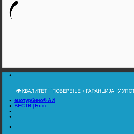
🔆 МАКСИМАЛНА САНИТАРНА ХИГИЈЕНА
✚ МЕДИЦИНСКИ ИЗРИЧИТО ПРЕПОРУЧЕНО
💧 УШТЕДА. ОДРЖИВО.
🌍 КВАЛИТЕТ + ПОВЕРЕЊЕ + ГАРАНЦИЈА | У У
ецотурбино® АИ
ВЕСТИ | Блог
🔆 МАКСИМАЛНА САНИТАРНА ХИГИЈЕНА
✚ МЕДИЦИНСКИ ИЗРИЧИТО ПРЕПОРУЧЕНО