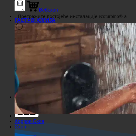
Вебсхоп
ГАСТРОНОМИЈА
Генерички филтери
Филтрирајте према
прилагођеном типу објаве
Екакте Убереинстиммунг
Суцхе ауф Сеитен
Суцхе им Тител
Суцхе ин Беитраген
Суцхе им Инхалт
Тражи у изводу
Хоррор Схов
Схоп